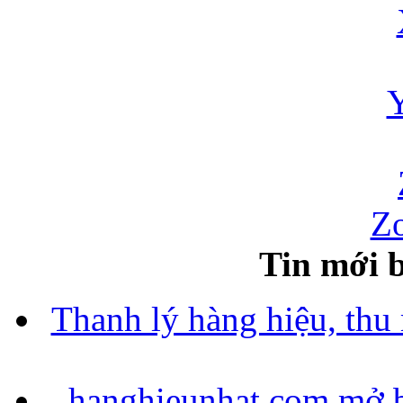
Zo
Tin mới b
Thanh lý hàng hiệu, thu
hanghieunhat.com mở b