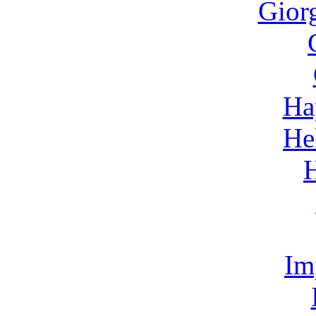
Gior
Ha
He
Im