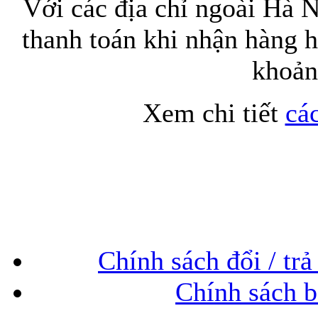
Với các địa chỉ ngoài Hà N
thanh toán khi nhận hàng 
Túi đựng iP
khoản
Xem chi tiết
cá
Bao da Samsung Galaxy
Chính sách đổi / trả
Bao da Samsung Ga
Chính sách b