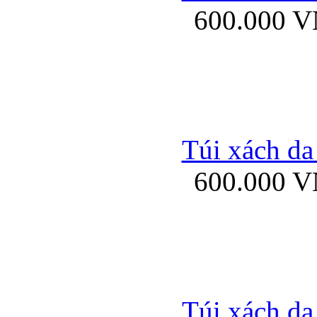
600.000 
Bao da samsung gal
Túi xách da
600.000 
Bao da Samsung Galaxy 
Túi xách da
Ốp lưng HTC