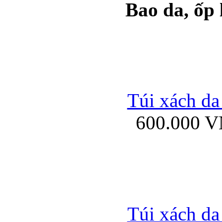
Bao da, ốp
Ốp lưng samsung Ga
Túi xách da
600.000 
Ốp lưng silicon Sam
Ốp lưng Samsung Gala
Túi xách da