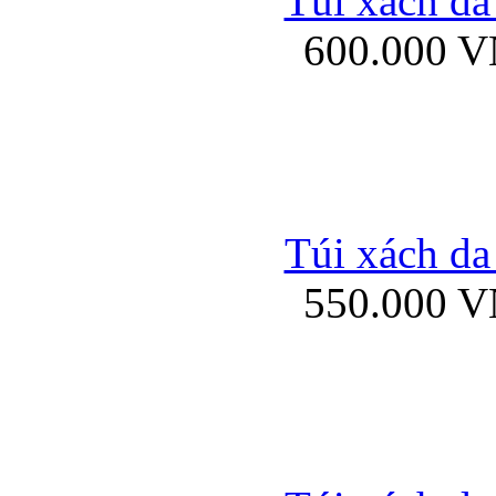
Túi xách da
Bao da iPhone 5 mở
600.000 
Bao da iPhone 
Túi xách da
550.000 
Bao da iPad Mini Bor