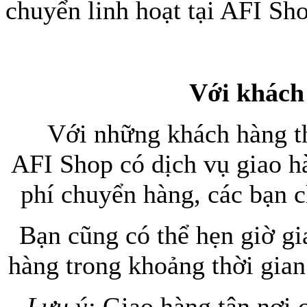
chuyển linh hoạt tại AFI Sh
Với khách
Với những khách hàng t
Túi xách da 
AFI Shop có dịch vụ giao h
phí chuyển hàng, các bạn c
Bạn cũng có thể hẹn giờ gi
Ốp lưng Sony Xp
hàng trong khoảng thời gian
Lưu ý:
Giao hàng tận nơi 