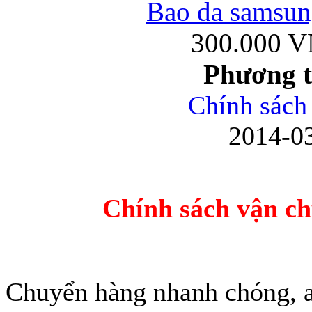
Bao da samsung
300.000 
Phương 
Ốp lưng iPhone
Chính sách
2014-03
Bao da Samsung Gala
Chính sách vận ch
Chuyển hàng nhanh chóng, a
Ốp lưng Samsung Galax