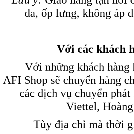
da, ốp lưng, không áp 
Bao da samsung galaxy
Với các khách h
Bao da Samsung Galaxy 
Với những khách hàng k
AFI Shop sẽ chuyển hàng ch
các dịch vụ chuyển phá
Viettel, Hoàng
Ốp lưng iPhone 
Tùy địa chỉ mà thời g