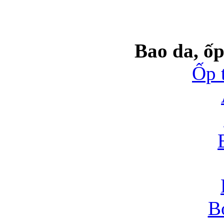
Bao da, ốp
Ốp 
B