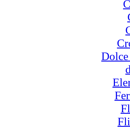
C
Cr
Dolce
Ele
Fer
F
Fl