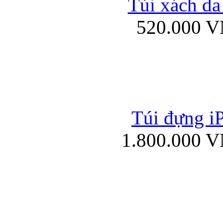
Túi xách da
Bao da iPad mini
520.000 
Túi đựng iP
Túi xách da đư
1.800.000 
Bao da iPad 4, iPad