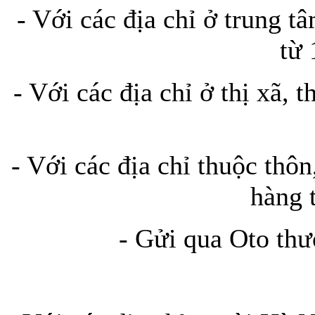
- Với các địa chỉ ở trung t
từ 
Bao da iPhone 5 
- Với các địa chỉ ở thị xã, t
Túi đựng iPad S
- Với các địa chỉ thuộc thôn
hàng 
- Gửi qua Oto thư
Túi đựng iPad 