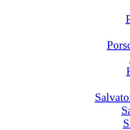
Pors
Salvato
S
S