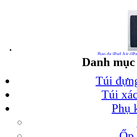
Bao da iPad Air (iPa
Danh mục 
Túi đựn
Túi xá
Bao da iPad Air chính
Phụ 
Ốp 