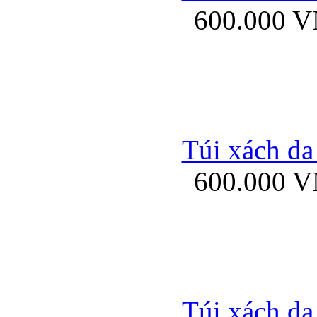
600.000 
Bao da samsung gal
Túi xách da
600.000 
Bao da Samsung Galaxy 
Túi xách da
Ốp lưng HTC