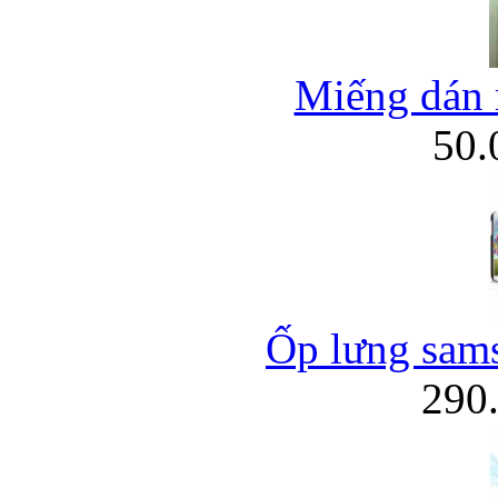
Miếng dán m
50
Ốp lưng sams
290