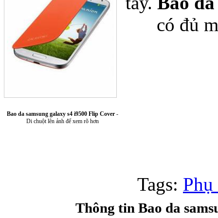
tay.
Bao da
có đủ m
Túi xách da 
Bao da samsung galaxy s4 i9500 Flip Cover
-
Di chuột lên ảnh để xem rõ hơn
Ốp lưng Sony Xp
Tags:
Phụ
Thông tin Bao da samsu