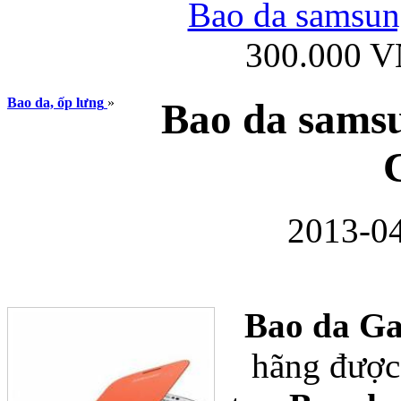
Bao da samsung
300.000 
Ốp lưng iPhone
Bao da, ốp lưng
»
Bao da samsu
2013-04
Bao da Samsung Gala
Bao da Ga
hãng được
Ốp lưng Samsung Galax