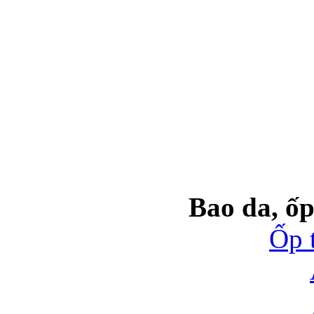
Bao da, ốp
Ốp 