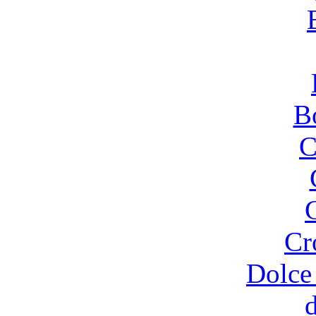
B
C
Cr
Dolce