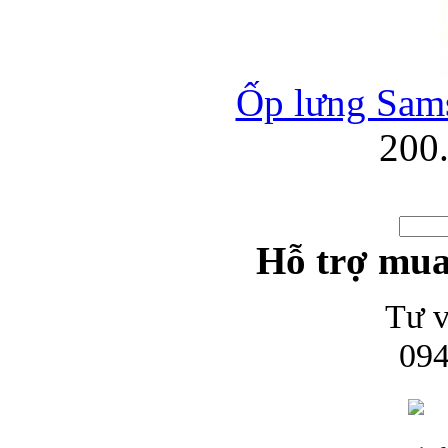
Ốp lưng Sams
200
Hỗ trợ mua
Tư v
094