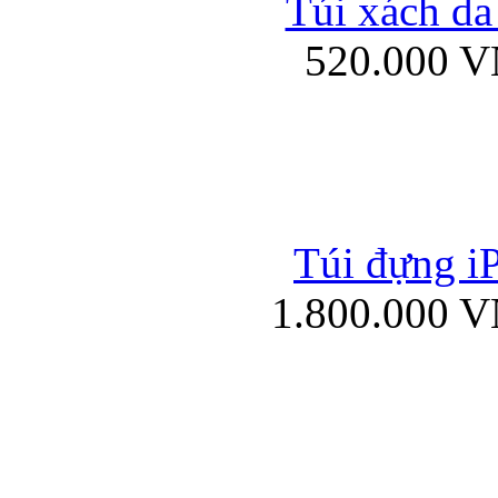
Túi xách da
Bao da iPad mini
520.000 
Túi đựng iP
Túi xách da đư
1.800.000 
Bao da iPad 4, iPad