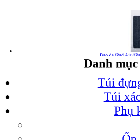
Bao da iPad Air (iPa
Danh mục 
Túi đựn
Túi xá
Bao da iPad Air chính
Phụ 
Ốp 