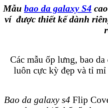
Mẫu
bao da galaxy S4
cao
Bao da samsung galaxy
ví được thiết kế dành riê
Bao da Samsung Galaxy 
Các mẫu ốp lưng, bao da 
luôn cực kỳ đẹp và tỉ mỉ
Ốp lưng iPhone 
Bao da galaxy s4
Flip Cove