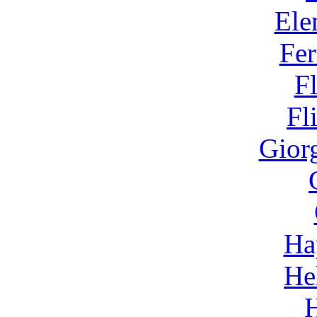
Ele
Fer
F
Fl
Gior
Ha
He