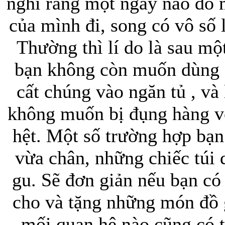
nghĩ rằng một ngày nào đó
của mình đi, song có vô số 
Thường thì lí do là sau mộ
bạn không còn muốn dùng 
cất chúng vào ngăn tủ , và
Túi xách da 
không muốn bị đụng hàng vớ
hệt. Một số trường hợp bạ
vừa chân, những chiếc túi
Ốp lưng Sony Xp
gu. Sẽ đơn giản nếu bạn có
cho và tặng những món đồ g
mối quan hệ nào cũng có 