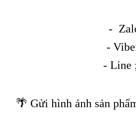
- Zalo; 
- Viber 
- Line ; 
🌴 Gửi hình ảnh sản phẩ