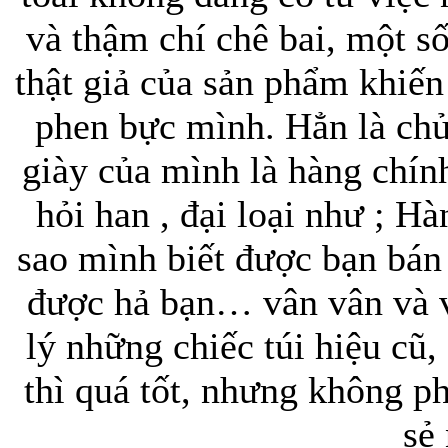
và thậm chí chê bai, một s
Bao da iPhone 5 
thật giả của sản phẩm khiến
phen bực mình. Hẳn là chủ
giày của mình là hàng chín
hỏi han , đại loại như ; H
Túi đựng iPad S
sao mình biết được bạn bán 
được hả bạn… vân vân và 
lý những chiếc túi hiệu cũ
Túi đựng iPad 
thì quá tốt, nhưng không p
sẻ