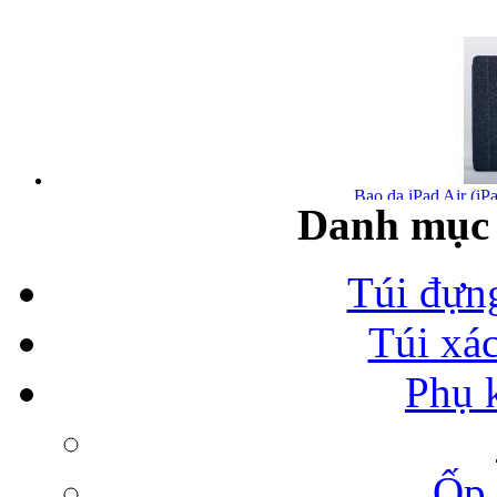
Bao da iPad Air (iPa
Danh mục 
Túi đựn
Túi xá
Bao da iPad Air chính
Phụ 
Ốp 