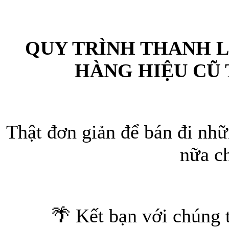
QUY TRÌNH THANH L
HÀNG HIỆU CŨ
Thật đơn giản để bán đi nh
nữa c
🌴 Kết bạn với chúng t