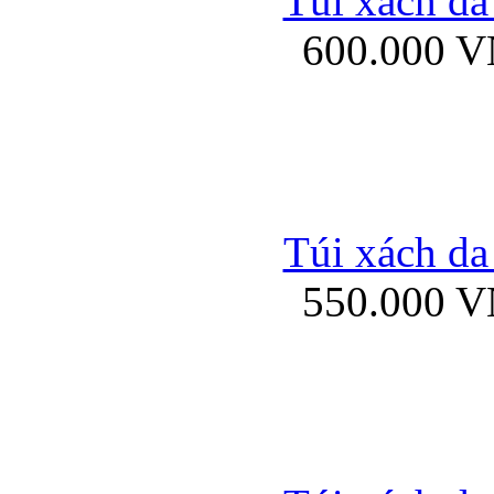
Túi xách da
Bao da iPhone 5 mở
600.000 
Bao da iPhone 
Túi xách da
550.000 
Bao da iPad Mini Bor