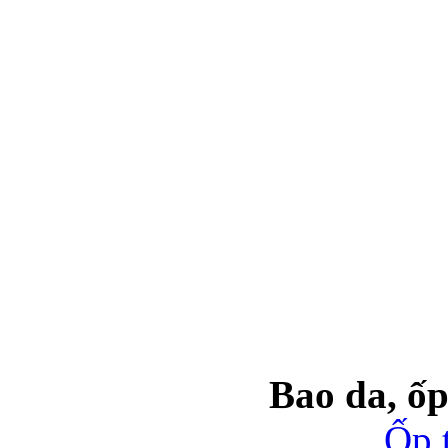
Bao da, ốp
Ốp 