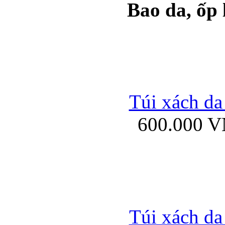
Bao da, ốp
Ốp lưng samsung Ga
Túi xách da
600.000 
Ốp lưng silicon Sam
Ốp lưng Samsung Gala
Túi xách da