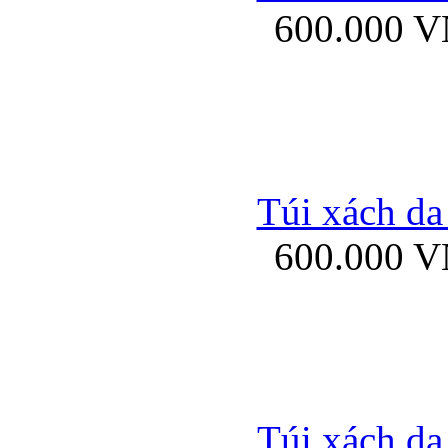
600.000 
Bao da samsung gal
Túi xách da
600.000 
Bao da Samsung Galaxy 
Túi xách da
Ốp lưng HTC