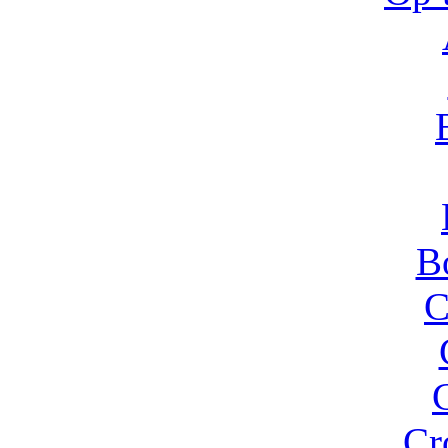
B
C
Cr