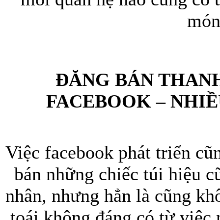
món
Bao da samsung galaxy
ĐĂNG BÁN THANH
FACEBOOK – NHIỀ
Bao da Samsung Galaxy 
Việc facebook phát triển cũ
bán những chiếc túi hiệu cũ
Ốp lưng iPhone 
nhân, nhưng hẳn là cũng kh
toái không đáng có từ việc 