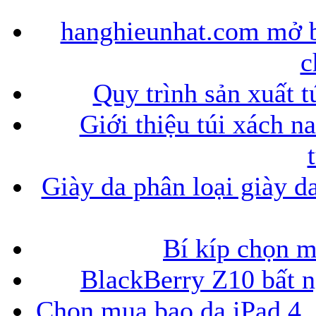
hanghieunhat.com mở b
c
Quy trình sản xuất t
Giới thiệu túi xách n
Giày da phân loại giày d
Bí kíp chọn 
BlackBerry Z10 bất ng
Chọn mua bao da iPad 4, 