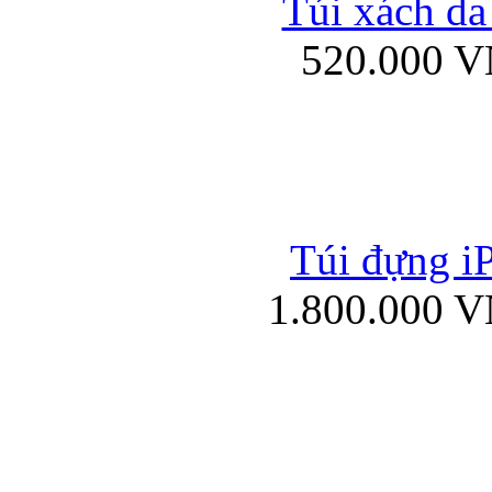
Túi xách da
Bao da iPad mini
520.000 
Túi đựng iP
Túi xách da đư
1.800.000 
Bao da iPad 4, iPad