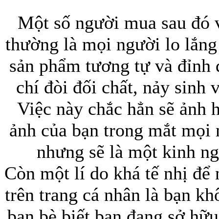
Một số người mua sau đó 
thường là mọi người lo lắn
Túi đựng iP
sản phẩm tương tự và đỉnh đ
chí đòi đối chất, nảy sinh 
Việc này chắc hẳn sẽ ảnh h
Bao da Samsung Galaxy
ảnh của bạn trong mắt mọi 
nhưng sẽ là một kinh n
Còn một lí do khá tế nhị để
trên trang cá nhân là bạn 
Bao da Samsung Ga
bạn bè biết bạn đang sở hữ