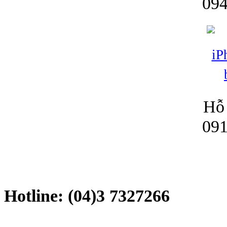
094
Hỗ 
091
Hotline: (04)3 7327266