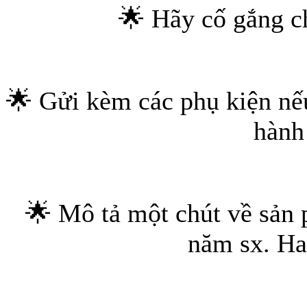
🌟 Hãy cố gắng ch
🌟 Gửi kèm các phụ kiện nếu
hành
🌟 Mô tả một chút về sản
năm sx. Ha