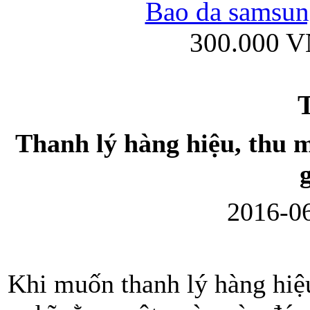
Bao da samsung
300.000 
Ốp lưng iPhone
T
Thanh lý hàng hiệu, thu m
Bao da Samsung Gala
2016-06
Khi muốn thanh lý hàng hiệ
Ốp lưng Samsung Galax