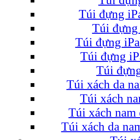
Túi đựng i
Bao da samsung galaxy
Túi đựn
Túi đựng iP
Túi đựng i
Bao da Samsung Galaxy 
Túi đự
Túi xách da na
Túi xách na
Túi xách nam 
Ốp lưng iPhone 
Túi xách da na