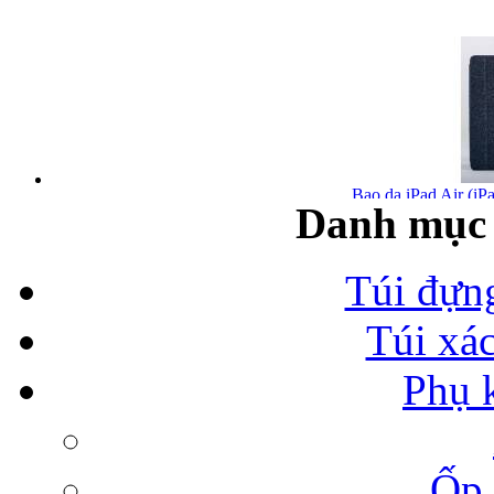
Bao da iPad Air (iPa
Danh mục 
Túi đựn
Túi xá
Bao da iPad Air chính
Phụ 
Ốp 