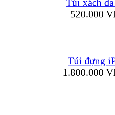
Túi xách da
Bao da iPad mini
520.000 
Túi đựng iP
Túi xách da đư
1.800.000 
Bao da iPad 4, iPad