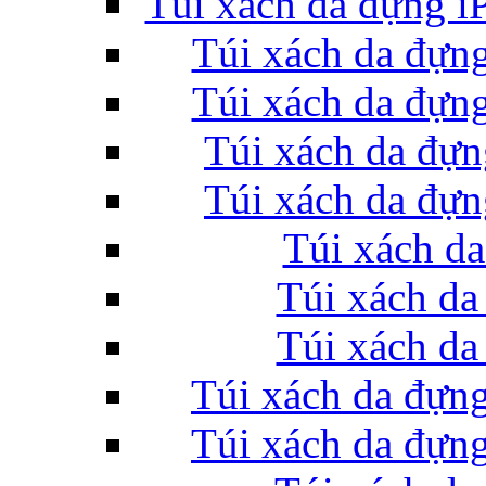
Túi xách da đựng i
Túi xách da đựng
Túi xách da đựng
Túi đựng iP
Túi xách da đựn
Túi xách da đựn
Túi xách da
Bao da Samsung Galaxy
Túi xách da
Túi xách da
Túi xách da đựng
Bao da Samsung Ga
Túi xách da đự