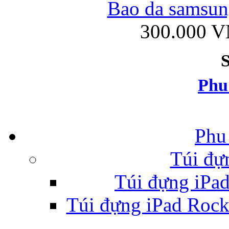
Bao da samsung
300.000 
Ốp lưng iPhone
Phu
Phu
Bao da Samsung Gala
Túi đự
Túi đựng iPa
Túi đựng iPad Rock 
Ốp lưng Samsung Galax