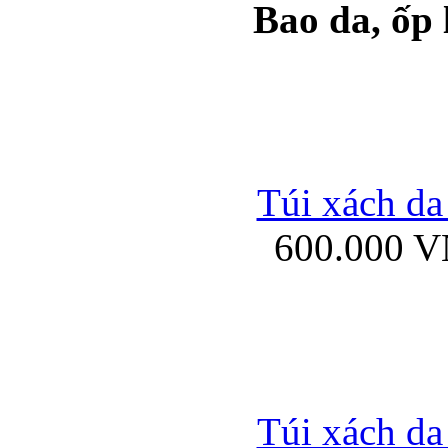
Bao da, ốp
Ốp lưng samsung Ga
Túi xách da
600.000 
Ốp lưng silicon Sam
Ốp lưng Samsung Gala
Túi xách da