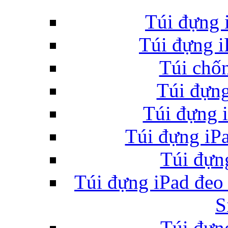
Túi đựng 
Túi đựng i
Túi chố
Túi đựn
Túi xách da 
Túi đựng
Túi đựng iP
Túi đự
Ốp lưng Sony Xp
Túi đựng iPad đeo
S
Túi đự