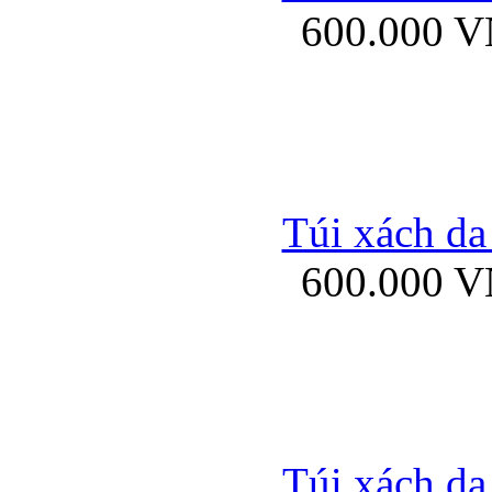
600.000 
Bao da samsung gal
Túi xách da
600.000 
Bao da Samsung Galaxy 
Túi xách da
Ốp lưng HTC