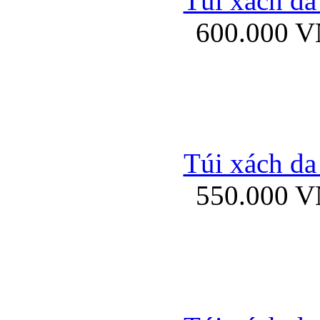
Túi xách da
Bao da iPhone 5 mở
600.000 
Bao da iPhone 
Túi xách da
550.000 
Bao da iPad Mini Bor