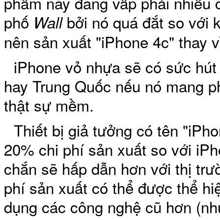
phẩm này đang vấp phải nhiều c
phố
bởi nó quá đắt so với 
Wall
Bao da samsung galaxy
nên sản xuất "iPhone 4c" thay v
iPhone vỏ nhựa sẽ có sức hút
hay Trung Quốc nếu nó mang phầ
thật sự mềm.
Bao da Samsung Galaxy 
Thiết bị giả tưởng có tên "iPho
20% chi phí sản xuất so với iP
chắn sẽ hấp dẫn hơn với thị trư
Ốp lưng iPhone 
phí sản xuất có thể được thể hi
dụng các công nghệ cũ hơn (nh