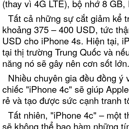
(thay vì 4G LTE), bộ nhớ 8 G
Tất cả những sự cắt giảm kể tr
Bao da iPhone 5 
khoảng 375 – 400 USD, tức thậ
USD cho iPhone 4s. Hiện tại, i
tại thị trường Trung Quốc và nếu
năng nó sẽ gây nên cơn sốt lớn
Túi đựng iPad S
Nhiều chuyên gia đều đồng ý 
chiếc "iPhone 4c" sẽ giúp Appl
rẻ và tạo được sức cạnh tranh t
Túi đựng iPad 
Tất nhiên, "iPhone 4c" – một t
sẽ không thể bao hàm những tín