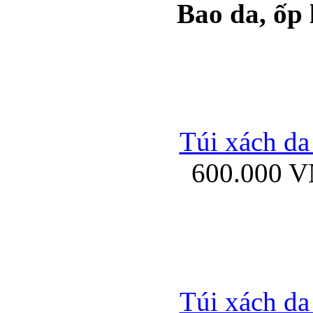
Bao da, ốp
Ốp lưng samsung Ga
Túi xách da
600.000 
Ốp lưng silicon Sam
Ốp lưng Samsung Gala
Túi xách da