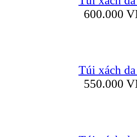
Túi xách da
Bao da iPhone 5 mở
600.000 
Bao da iPhone 
Túi xách da
550.000 
Bao da iPad Mini Bor