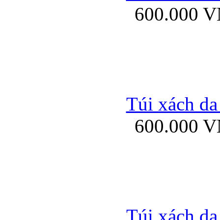
600.000 
Bao da samsung gal
Túi xách da
600.000 
Bao da Samsung Galaxy 
Túi xách da
Ốp lưng HTC