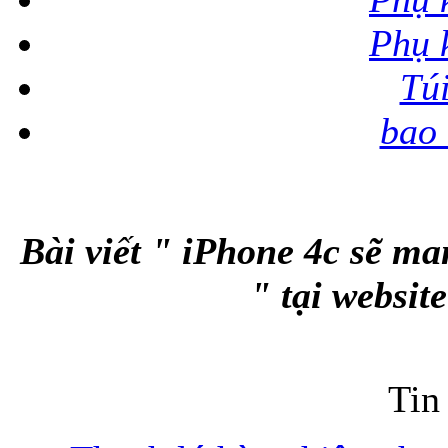
Phụ 
Tú
Bao da iPhone
bao 
Bài viết " iPhone 4c sẽ m
" tại websit
Tin