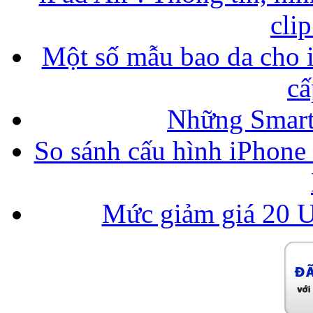
cli
Một số mẫu bao da cho i
cấ
Những Smart
So sánh cấu hình iPhone
Mức giảm giá 20 U