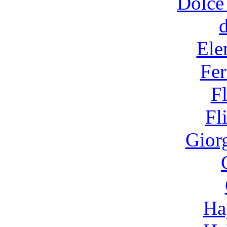
Dolce
Ele
Fer
F
Fl
Gior
Ha