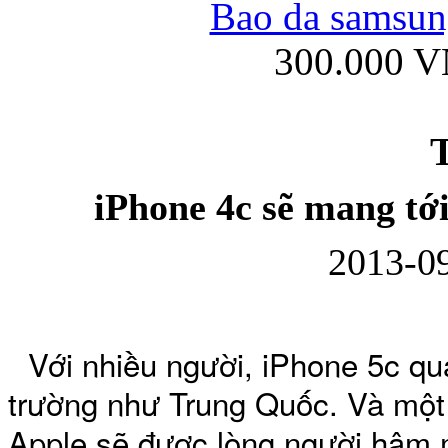
Bao da samsung
300.000 
Ốp lưng iPhone
T
iPhone 4c sẽ mang tớ
2013-09
Bao da Samsung Gala
Với nhiều người, iPhone 5c quá
trường như Trung Quốc. Và một 
Ốp lưng Samsung Galax
Apple sẽ được lòng người hâm 