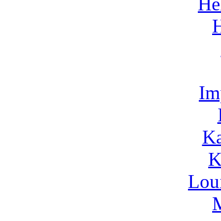
He
Im
Ka
K
Lou