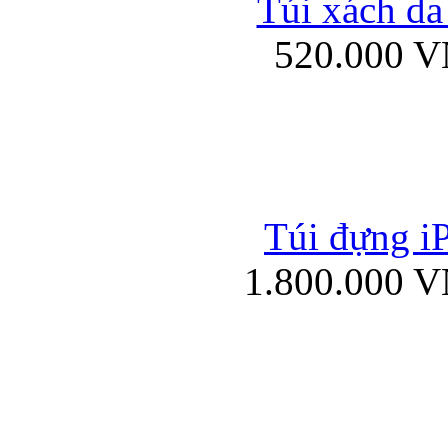
Túi xách da
Bao da iPad mini
520.000 
Túi đựng iP
Túi xách da đư
1.800.000 
Bao da iPad 4, iPad