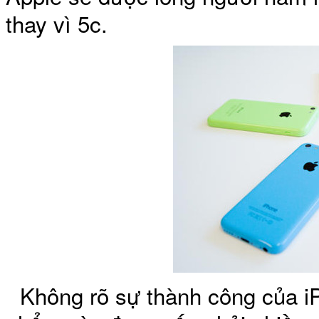
thay vì 5c.
Túi xách da 
Ốp lưng Sony Xp
Không rõ sự thành công của i