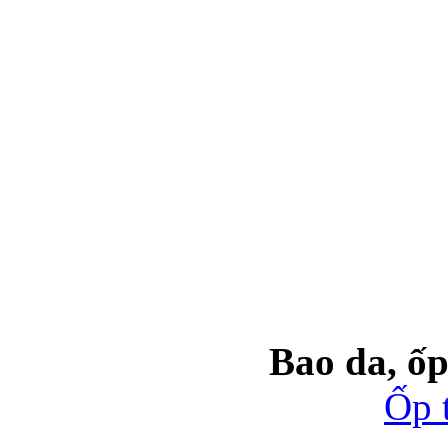
Bao da, ốp
Ốp 