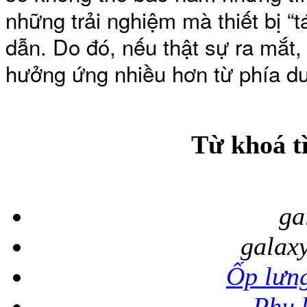
những trải nghiệm mà thiết bị “
dẫn. Do đó, nếu thật sự ra mắt,
Túi đựng iP
hưởng ứng nhiều hơn từ phía dư
Từ khoá t
Bao da Samsung Galaxy
ga
galaxy
Ốp lưng
Bao da Samsung Ga
Phụ 