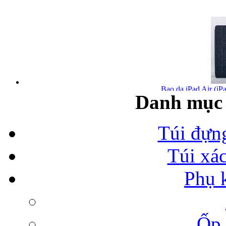
Bao da iPad Air (iPa
Danh mục 
Túi đựn
Túi xá
Bao da iPad Air chính
Phụ 
Ốp 