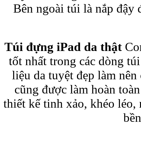
Bên ngoài túi là nắp đậy
Bao da iPhone 5 
Túi đựng iPad da thật
Cor
tốt nhất trong các dòng t
Túi đựng iPad S
liệu da tuyệt đẹp làm nên 
cũng được làm hoàn toàn 
thiết kế tinh xảo, khéo léo,
bền
Túi đựng iPad 