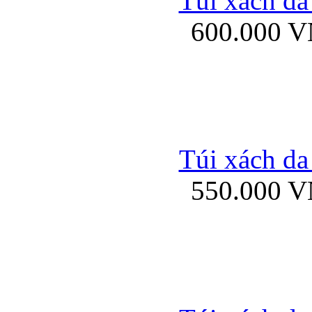
Túi xách da
Bao da iPhone 5 mở
600.000 
Bao da iPhone 
Túi xách da
550.000 
Bao da iPad Mini Bor