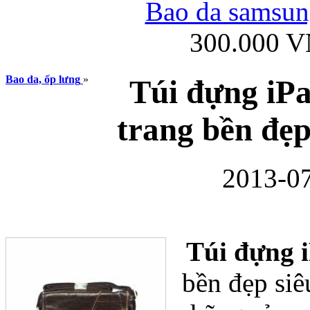
Bao da samsung
300.000 
Ốp lưng iPhone
Bao da, ốp lưng
»
Túi đựng iPa
trang bền đẹp
2013-07
Bao da Samsung Gala
Túi đựng i
bền đẹp si
Ốp lưng Samsung Galax