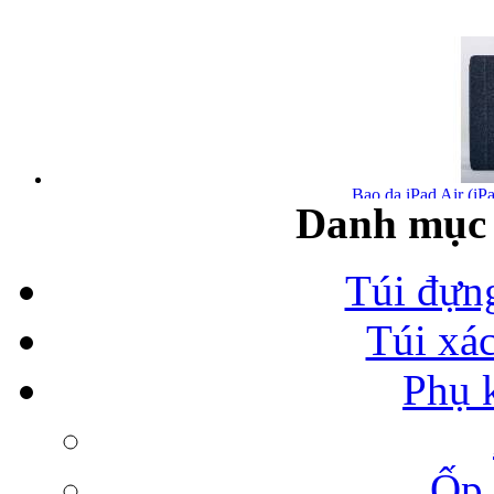
Bao da iPad Air (iPa
Danh mục 
Túi đựn
Túi xá
Bao da iPad Air chính
Phụ 
Ốp 