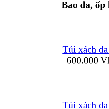
Bao da, ốp
Ốp lưng samsung Ga
Túi xách da
600.000 
Ốp lưng silicon Sam
Ốp lưng Samsung Gala
Túi xách da