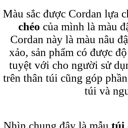
Màu sắc được Cordan lựa c
chéo
của mình là màu đậm
Túi đựng iP
Cordan này là màu nâu đậm.
xảo, sản phẩm có được độ
tuyệt với cho người sử d
Bao da Samsung Galaxy
trên thân túi cũng góp phầ
túi và ng
Bao da Samsung Ga
Nhìn chung đây là mẫu
túi