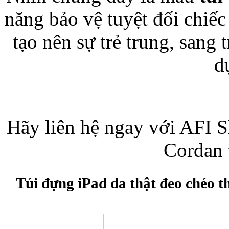
năng bảo vệ tuyệt đối chiế
tạo nên sự trẻ trung, sang 
Bao da iPhone
d
Hãy liên hệ ngay với AFI 
Cordan 
Túi đựng iPad da thật đeo chéo t