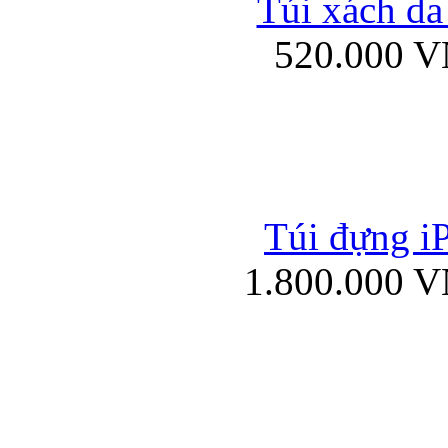
Túi xách da
Bao da iPad mini
520.000 
Túi đựng iP
Túi xách da đư
1.800.000 
Bao da iPad 4, iPad