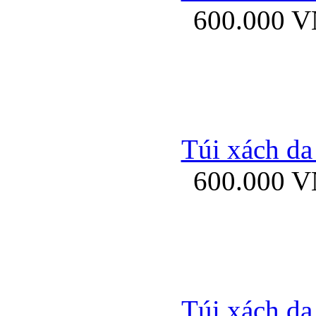
600.000 
Bao da samsung gal
Túi xách da
600.000 
Bao da Samsung Galaxy 
Túi xách da
Ốp lưng HTC