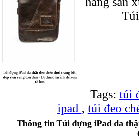
hãng sản x
Túi
Túi xách da 
Túi đựng iPad da thật đeo chéo thời trang bền
đẹp siêu sang Cordan
- Di chuột lên ảnh để xem
rõ hơn
Tags:
túi
ipad
,
túi đeo c
Ốp lưng Sony Xp
Thông tin Túi đựng iPad da thật