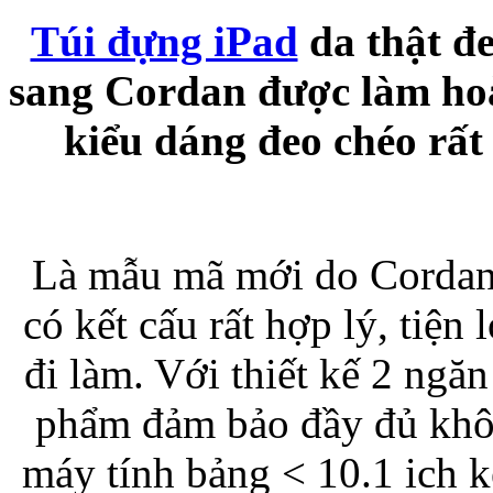
Túi đựng iPad
da thật đe
Bao da samsung galaxy
sang Cordan được làm hoàn
kiểu dáng đeo chéo rất
Bao da Samsung Galaxy 
Là mẫu mã mới do Cordan 
có kết cấu rất hợp lý, tiện
đi làm. Với thiết kế 2 ngă
Ốp lưng iPhone 
phẩm đảm bảo đầy đủ khôn
máy tính bảng < 10.1 ich 