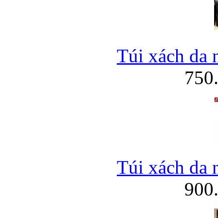
Bao da iPhone
Túi xách da 
750
Túi xách da 
900