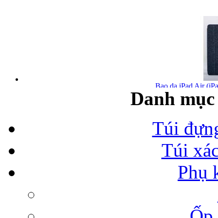
Bao da iPad Air (iPa
Danh mục 
Túi đựn
Túi xá
Bao da iPad Air chính
Phụ 
Ốp 