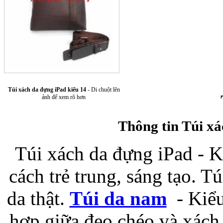
Túi xách da đựng iPad kiểu 14
- Di chuột lên
Túi xách da 
ảnh để xem rõ hơn
Thông tin Túi xá
Túi xách da đựng iPad - K
cách trẻ trung, sáng tạo. Tu
Ốp lưng Sony Xp
da thật.
Túi da nam
- Kiểu 
hợp giữa đeo chéo và xách t