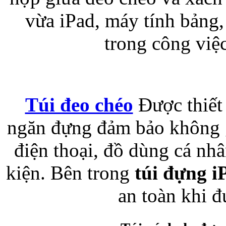
vừa iPad, máy tính bảng, ta
Bao da samsung galaxy
trong công việc
Túi đeo chéo
Được thiết 
Bao da Samsung Galaxy 
ngăn đựng đảm bảo không g
điện thoại, đồ dùng cá nh
kiện. Bên trong
túi đựng i
Ốp lưng iPhone 
an toàn khi 