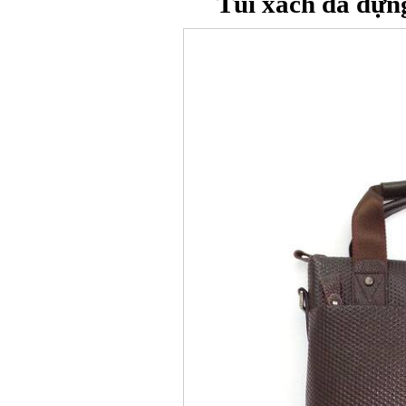
Túi xách da đựn
Bao da iPhone 5 
Túi đựng iPad S
Túi đựng iPad 