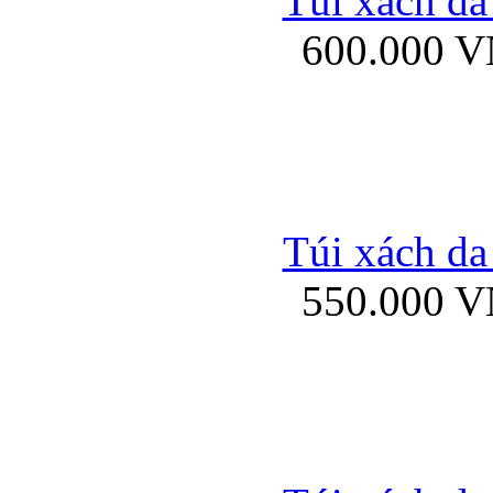
Túi xách da
Bao da iPhone 5 mở
600.000 
Bao da iPhone 
Túi xách da
550.000 
Bao da iPad Mini Bor