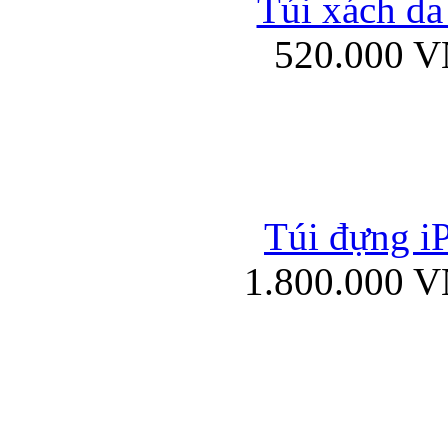
Túi xách da
Bao da iPad mini
520.000 
Túi đựng iP
Túi xách da đư
1.800.000 
Bao da iPad 4, iPad