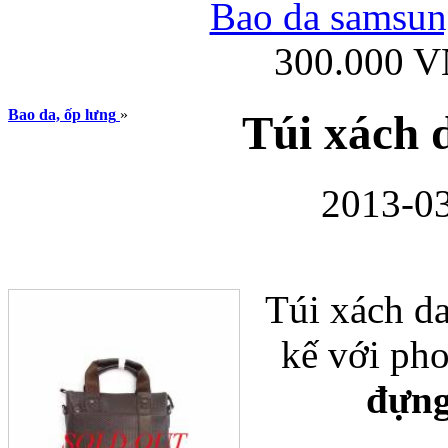
Bao da samsung
300.000 
Ốp lưng iPhone
Bao da, ốp lưng
»
Túi xách 
2013-03
Bao da Samsung Gala
Túi xách d
kế với pho
đựn
Ốp lưng Samsung Galax