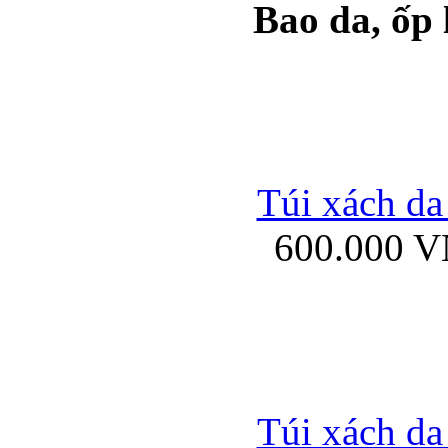
Bao da, ốp
Ốp lưng samsung Ga
Túi xách da
600.000 
Ốp lưng silicon Sam
Ốp lưng Samsung Gala
Túi xách da