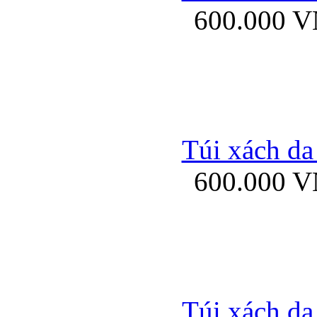
600.000 
Bao da samsung gal
Túi xách da
600.000 
Bao da Samsung Galaxy 
Túi xách da
Ốp lưng HTC