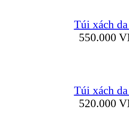
Bao da iPhone 
Túi xách da
550.000 
Bao da iPad Mini Bor
Túi xách da
Bao da iPad mini
520.000 