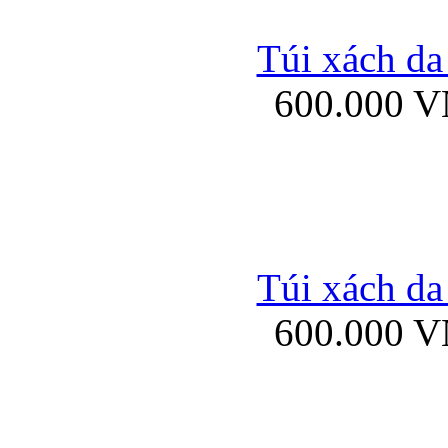
Túi xách da
600.000 
Ốp lưng silicon Sam
Ốp lưng Samsung Gala
Túi xách da
600.000 
Bao da samsung gal