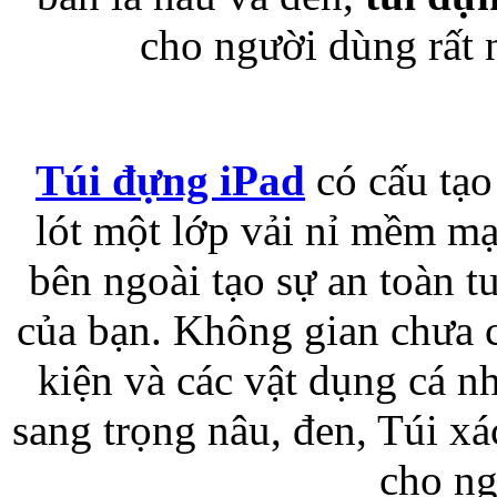
cho người dùng rất 
Bao da Samsung Galaxy 
Túi đựng iPad
có cấu tạo
lót một lớp vải nỉ mềm mạ
Ốp lưng iPhone 
bên ngoài tạo sự an toàn t
của bạn. Không gian chưa 
kiện và các vật dụng cá 
Bao da iPhone 5 
sang trọng nâu, đen, Túi xá
cho ng