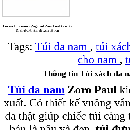
Túi xách da 
Túi xách da nam đựng iPad Zoro Paul kiểu 3
-
Di chuột lên ảnh để xem rõ hơn
Tags:
Túi da nam
,
túi xá
cho nam
,
Ốp lưng Sony Xp
Thông tin Túi xách da 
Túi da nam
Zoro Paul
kiê
xuất. Có thiết kế vuông vắn
Bao da samsung galaxy
da thật giúp chiếc túi càn
bản là nâu và đen,
túi đư