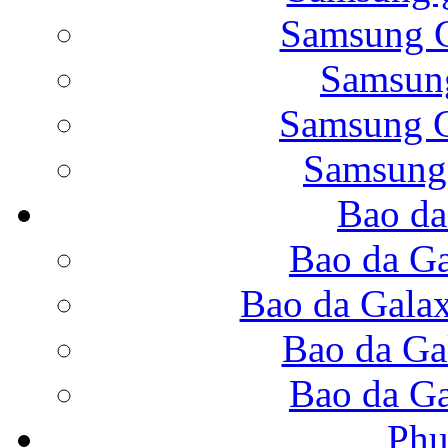
Samsung G
Samsung
Bao da Galaxy Note 
Samsung G
Samsung
Bao da
Nắp lưng Samsung Gala
Bao da Ga
Bao da Gala
Bao da Ga
Bao da Samsung Galaxy
Bao da Ga
Phụ