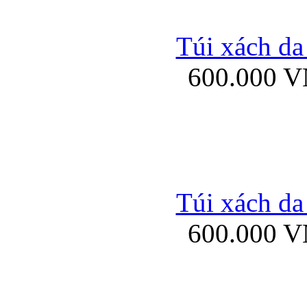
Túi xách da
600.000 
Bao da Samsung Galaxy 
Túi xách da
Ốp lưng HTC
600.000 
Ốp lưng Sony Xp