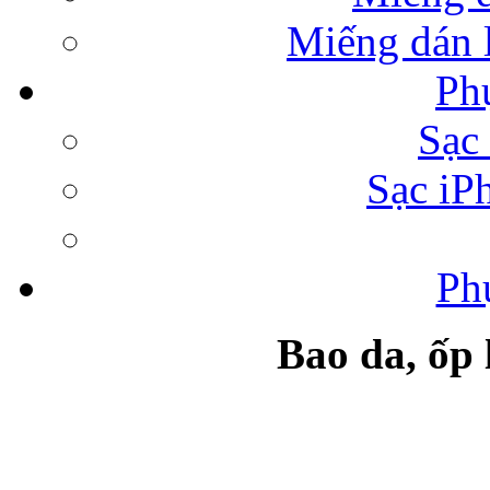
Miếng dán l
Ph
Bao da Samsung Galaxy 
Sạc 
Sạc iP
Ph
Túi đựng iPad da 
Bao da, ốp
Ốp lưng samsung Ga