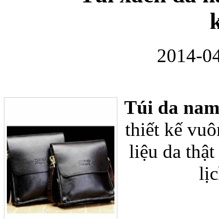
2014-04
Bao da Samsung Gala
Túi da nam
thiết kế vu
Ốp lưng Samsung Galax
liệu da thậ
lị