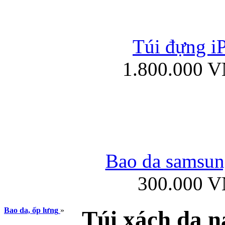
Túi đựng iP
Túi xách da đư
1.800.000 
Bao da iPad 4, iPad
Bao da samsung
300.000 
Ốp lưng iPhone
Bao da, ốp lưng
»
Túi xách da 