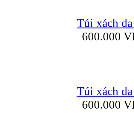
Túi xách da
600.000 
Ốp lưng Sony Xp
Túi xách da
Bao da iPhone 5 mở
600.000 