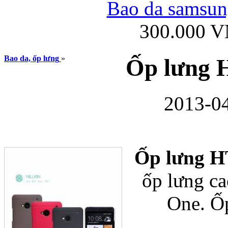
Bao da samsung
300.000 
Ốp lưng iPhone
Bao da, ốp lưng
»
Ốp lưng 
2013-04
Bao da Samsung Gala
Ốp lưng 
ốp lưng c
One. Ố
Ốp lưng Samsung Galax