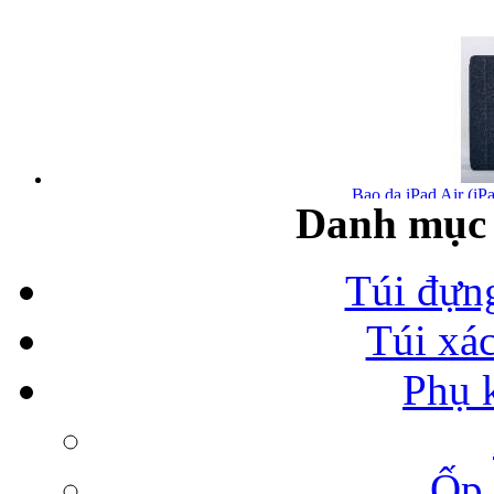
Bao da iPad Air (iPa
Danh mục 
Túi đựn
Túi xá
Bao da iPad Air chính
Phụ 
Ốp 