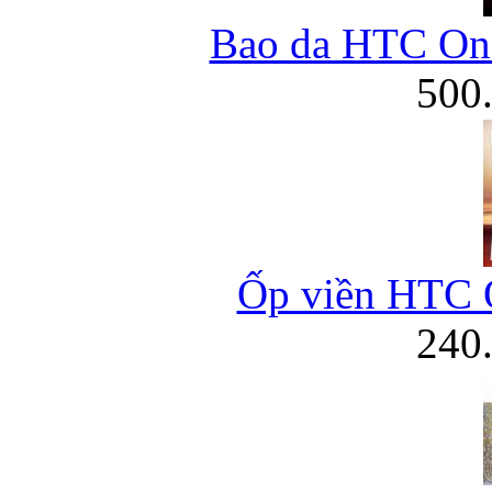
Bao da HTC One
500
Ốp viền HTC 
240