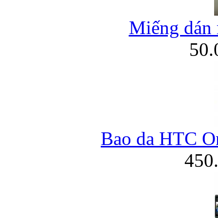
Miếng dán m
50
Bao da HTC O
450