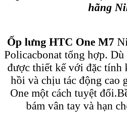
hãng Nil
Bao da samsung galaxy
Ốp lưng HTC One M7
Ni
Policacbonat tổng hợp. Dù
Bao da Samsung Galaxy 
được thiết kế với đặc tín
hồi và chịu tác động cao
One một cách tuyệt đối.B
Ốp lưng iPhone 
bám vân tay và hạn ch