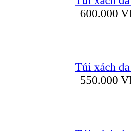
Túi xách da
Bao da iPhone 5 mở
600.000 
Bao da iPhone 
Túi xách da
550.000 
Bao da iPad Mini Bor