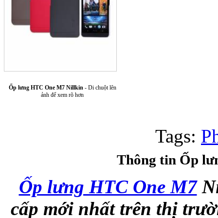
Ốp lưng HTC One M7 Nillkin
- Di chuột lên
Túi xách da 
ảnh để xem rõ hơn
Tags:
P
Thông tin Ốp l
Ốp lưng Sony Xp
Ốp lưng HTC One M7
Ni
cấp mới nhất trên thị tr