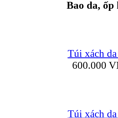
Bao da, ốp
Ốp lưng samsung Ga
Túi xách da
600.000 
Ốp lưng silicon Sam
Ốp lưng Samsung Gala
Túi xách da