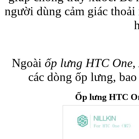
người dùng cảm giác thoải
h
Túi đựng iP
Ngoài
ốp lưng HTC One
,
các dòng ốp lưng, bao
Bao da Samsung Galaxy
Ốp lưng HTC On
Bao da Samsung Ga