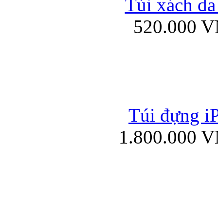
Túi xách da
Bao da iPad mini
520.000 
Túi đựng iP
Túi xách da đư
1.800.000 
Bao da iPad 4, iPad