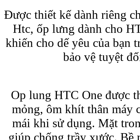
Được thiết kế dành riêng 
Bao da iPhone 5 
Htc, ốp lưng dành cho HT
khiến cho dế yêu của bạn t
bảo vệ tuyệt đố
Túi đựng iPad S
Op lung HTC One được thi
mỏng, ôm khít thân máy c
Túi đựng iPad 
mái khi sử dụng. Mặt tro
giúp chống trầy xước. Bề 