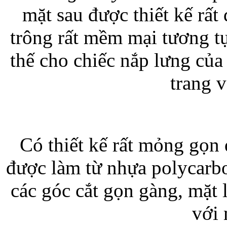
mặt sau được thiết kế rấ
trông rất mềm mại tương tự
Bao da iPhone 5 
thế cho chiếc nắp lưng của
trang 
Túi đựng iPad S
Có thiết kế rất mỏng gọn 
được làm từ nhựa polycarbon
các góc cắt gọn gàng, mặt
Túi đựng iPad 
với 