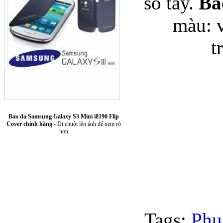
sổ tay.
Ba
màu: 
t
Túi xách da 
Bao da Samsung Galaxy S3 Mini i8190 Flip
Cover chính hãng
- Di chuột lên ảnh để xem rõ
hơn
Ốp lưng Sony Xp
Tags:
Phụ