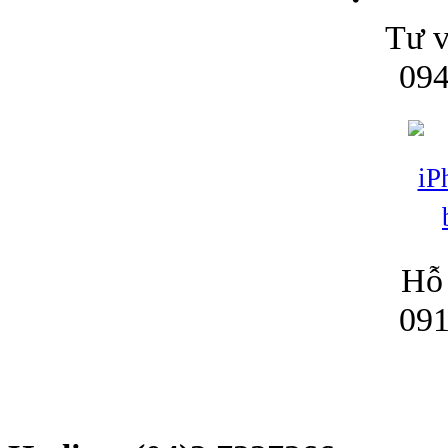
Tư v
094
Hỗ 
091