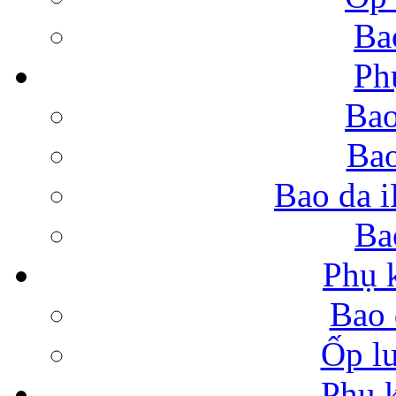
Ba
Bao da iPad Air cao 
Ph
Bao
Bao
Bao da iPad Air thời 
Bao da i
Ba
Phụ 
Bao 
Bao da Samsung Galaxy 
Ốp lư
Phụ 