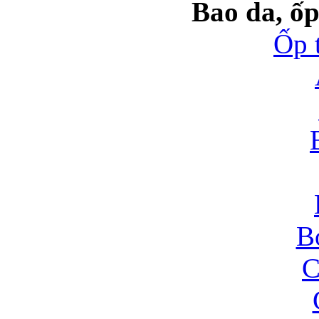
Bao da, ốp
Ốp 
B
C