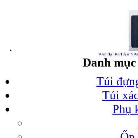
Bao da iPad Air (iPa
Danh mục 
Túi đựn
Túi xá
Bao da iPad Air chính
Phụ 
Ốp 