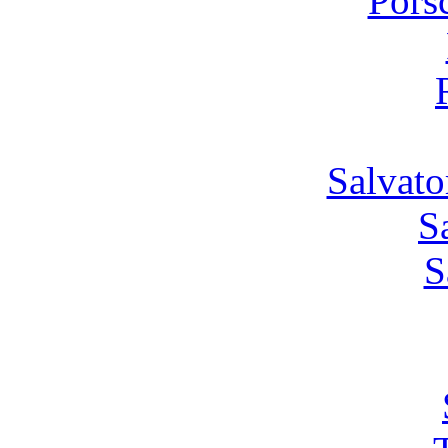
Pors
Salvato
S
S