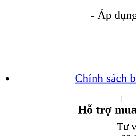
- Áp dụng
Bao da iPhone 5 
Túi đựng iPad S
Chính sách b
Hỗ trợ mua
Túi đựng iPad 
Tư v