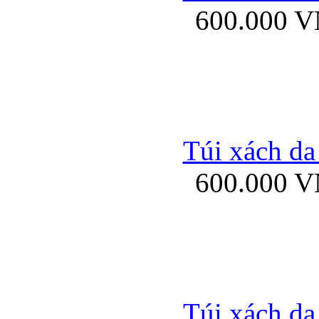
600.000 
Bao da samsung gal
Túi xách da
600.000 
Bao da Samsung Galaxy 
Túi xách da
Ốp lưng HTC