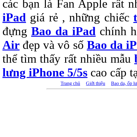
các bạn là Fan Apple rất n
iPad
giá rẻ , những chiếc
đựng
Bao da iPad
chính h
Air
đẹp và vô số
Bao da i
thể tìm thấy rất nhiều mẫu
lưng iPhone 5/5s
cao cấp tạ
Trang chủ
|
Giới thiệu
|
Bao da, ốp l
Bản quyền thuộc về phuki
2013. Xin ghi rõ nguồn "
hành nội du