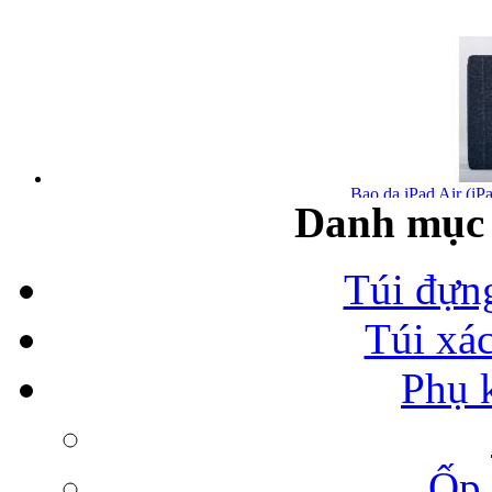
Bao da iPad Air (iPa
Danh mục 
Túi đựn
Túi xá
Bao da iPad Air chính
Phụ 
Ốp 