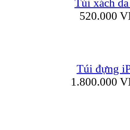
Túi xách da
Bao da iPad mini
520.000 
Túi đựng iP
Túi xách da đư
1.800.000 
Bao da iPad 4, iPad