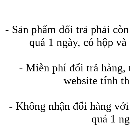
Bao da samsung galaxy
- Sản phẩm đổi trả phải cò
quá 1 ngày, có hộp v
Bao da Samsung Galaxy 
- Miễn phí đổi trả hàng, 
website tính th
- Không nhận đổi hàng vớ
Ốp lưng iPhone 
quá 1 nga