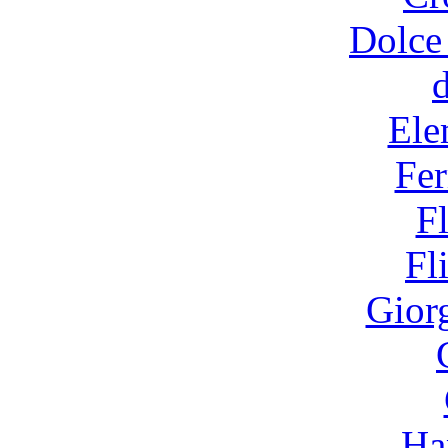
Dolce
Ele
Fer
F
Fl
Gior
Ha