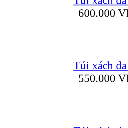
Túi xách da
Bao da iPhone 5 mở
600.000 
Bao da iPhone 
Túi xách da
550.000 
Bao da iPad Mini Bor