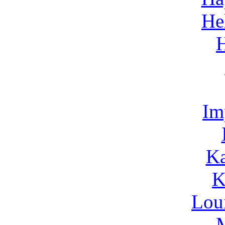
He
Im
Ka
K
Lou