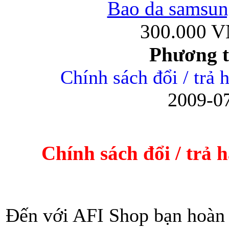
Bao da samsung
300.000 
Phương 
Ốp lưng iPhone
Chính sách đổi / trả 
2009-07
Bao da Samsung Gala
Chính sách đổi / trả 
Đến với AFI Shop bạn hoàn 
Ốp lưng Samsung Galax