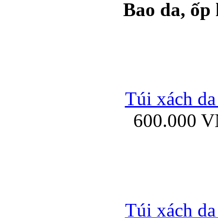
Bao da, ốp
Ốp lưng samsung Ga
Túi xách da
600.000 
Ốp lưng silicon Sam
Ốp lưng Samsung Gala
Túi xách da