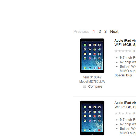
Túi xách da 
Ốp lưng Sony Xp