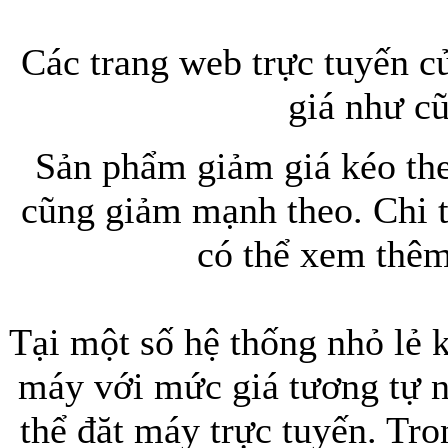
Các trang web trực tuyến 
Bao da iPhone 5 
giá như c
Sản phẩm giảm giá kéo theo
cũng giảm mạnh theo. Chi 
Túi đựng iPad S
có thể xem thêm
Tại một số hệ thống nhỏ lẻ 
máy với mức giá tương tự n
Túi đựng iPad 
thể đăt máy trực tuyến. Tr