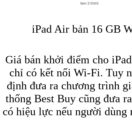
Bao da samsung galaxy
iPad Air bản 16 GB W
Giá bán khởi điểm cho iPad
Bao da Samsung Galaxy 
chỉ có kết nối Wi-Fi. Tuy 
định đưa ra chương trình g
thống Best Buy cũng đưa r
Ốp lưng iPhone 
có hiệu lực nếu người dùng 