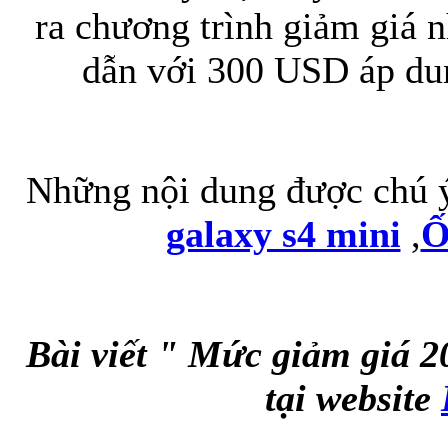
ra chương trình giảm giá 
dẫn với 300 USD áp dun
Túi đựng iP
Những nội dung được chú ý
galaxy s4 mini
,
Ố
Bao da Samsung Galaxy
Bài viết " Mức giảm giá 2
tại website
Bao da Samsung Ga