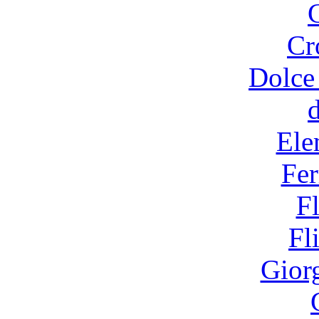
Cr
Dolce
Ele
Fer
F
Fl
Gior