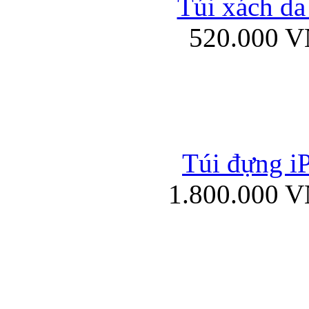
Túi xách da
Bao da iPad mini
520.000 
Túi đựng iP
Túi xách da đư
1.800.000 
Bao da iPad 4, iPad