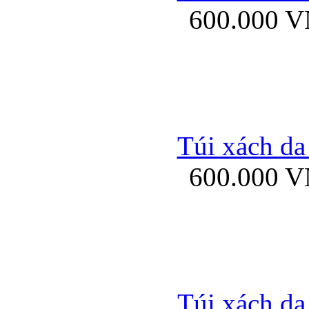
600.000 
Bao da samsung gal
Túi xách da
600.000 
Bao da Samsung Galaxy 
Túi xách da
Ốp lưng HTC