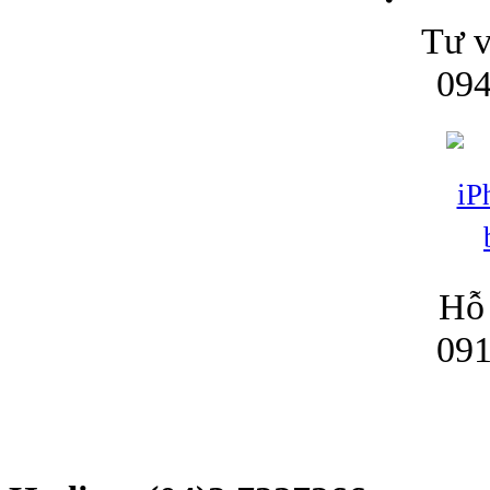
Tư v
094
Hỗ 
091