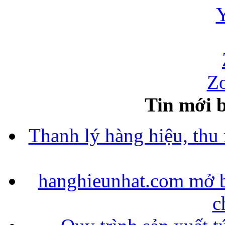
Zo
Tin mới b
Thanh lý hàng hiệu, thu
hanghieunhat.com mở b
c