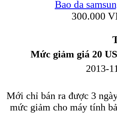
Bao da samsung
300.000 
Ốp lưng iPhone
T
Mức giảm giá 20 US
2013-11
Bao da Samsung Gala
Mới chỉ bán ra được 3 ngà
mức giảm cho máy tính bả
Ốp lưng Samsung Galax