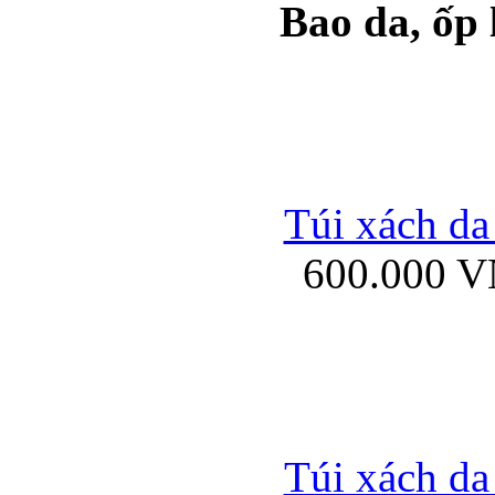
Bao da, ốp
Ốp lưng samsung Ga
Túi xách da
600.000 
Ốp lưng silicon Sam
Ốp lưng Samsung Gala
Túi xách da