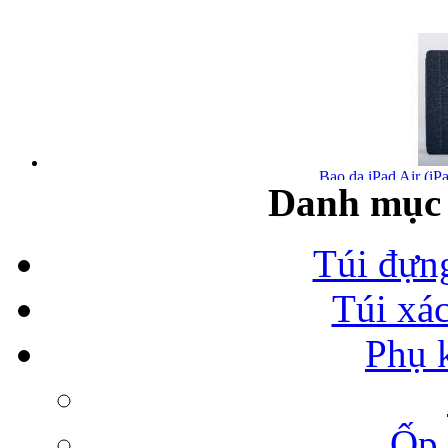
Bao da iPad Air (iPa
Danh mục 
Túi đựn
Túi xá
Bao da iPad Air chính
Phụ 
Ốp 