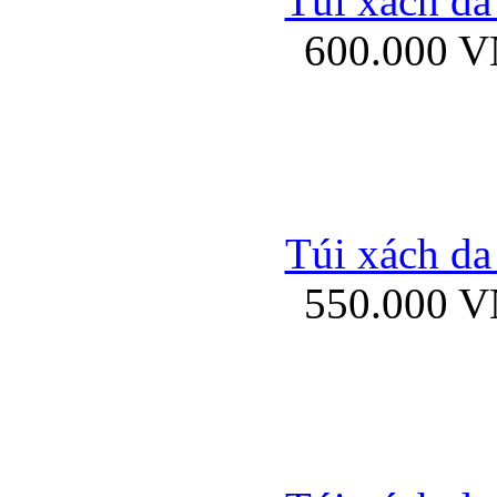
Túi xách da
Bao da iPhone 5 mở
600.000 
Bao da iPhone 
Túi xách da
550.000 
Bao da iPad Mini Bor