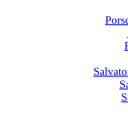
Pors
Salvato
S
S