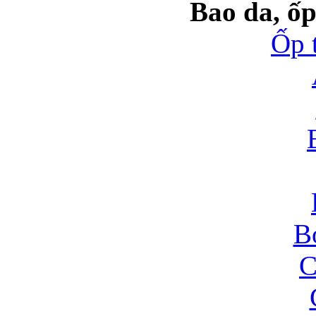
Bao da, ốp
Ốp 
B
C