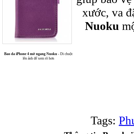
xước, va đ
Nuoku
mộ
Bao da iPhone 4 mở ngang Nuoku
- Di chuột
Túi xách da 
lên ảnh để xem rõ hơn
Ốp lưng Sony Xp
Tags:
Ph