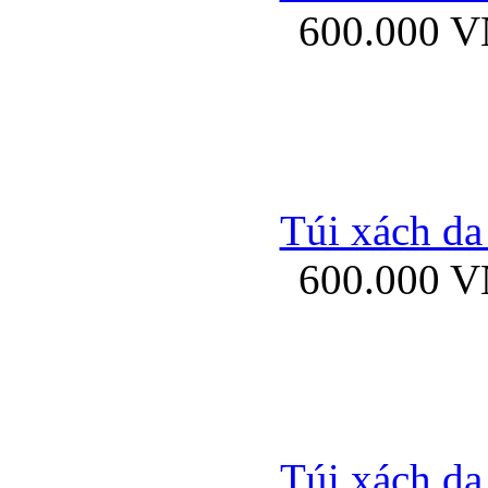
600.000 
Bao da samsung gal
Túi xách da
600.000 
Bao da Samsung Galaxy 
Túi xách da
Ốp lưng HTC