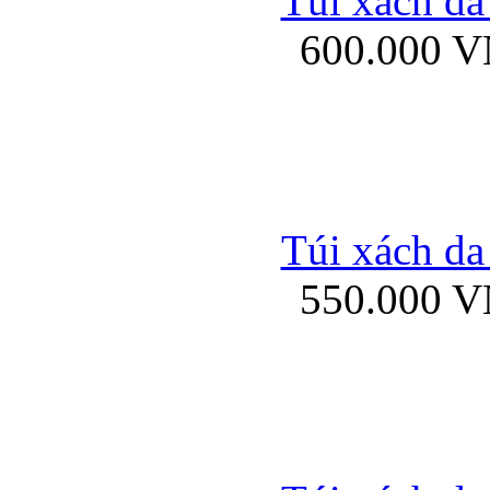
Túi xách da
Bao da iPhone 5 mở
600.000 
Bao da iPhone 
Túi xách da
550.000 
Bao da iPad Mini Bor