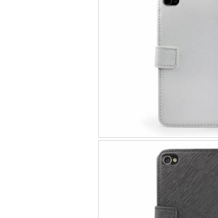
Bao da iPhone 5 
Túi đựng iPad S
Túi đựng iPad 