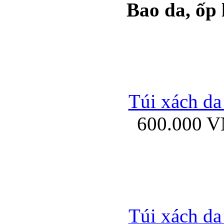
Bao da, ốp
Ốp lưng samsung Ga
Túi xách da
600.000 
Ốp lưng silicon Sam
Ốp lưng Samsung Gala
Túi xách da