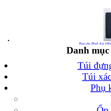
Bao da iPad Air (iPa
Danh mục 
Túi đựn
Túi xá
Bao da iPad Air chính
Phụ 
Ốp 