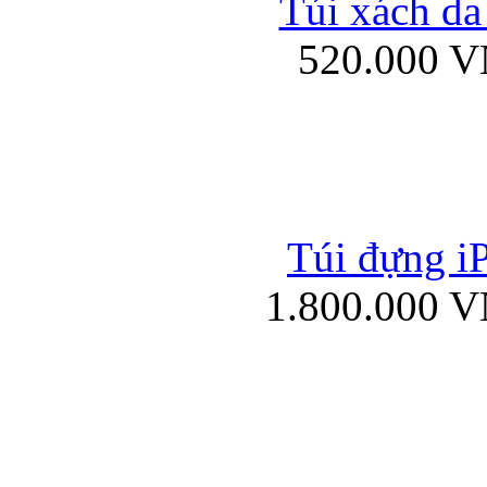
Túi xách da
Bao da iPad mini
520.000 
Túi đựng iP
Túi xách da đư
1.800.000 
Bao da iPad 4, iPad