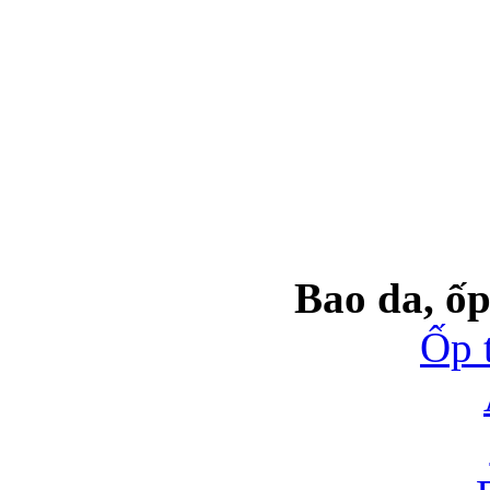
Bao da, ốp
Ốp 