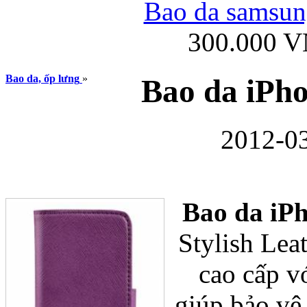
Bao da samsung
300.000 
Ốp lưng iPhone
Bao da, ốp lưng
»
Bao da iPh
2012-03
Bao da Samsung Gala
Bao da iP
Stylish Leat
cao cấp vớ
Ốp lưng Samsung Galax
giúp bảo vệ