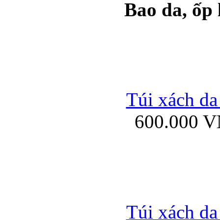
Bao da, ốp
Ốp lưng samsung Ga
Túi xách da
600.000 
Ốp lưng silicon Sam
Ốp lưng Samsung Gala
Túi xách da