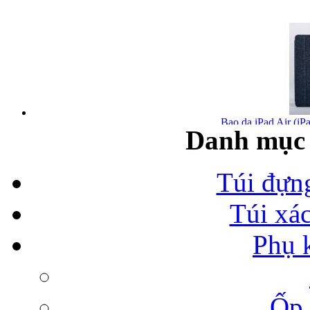
Bao da iPad Air (iPa
Danh mục 
Túi đựn
Túi xá
Bao da iPad Air chính
Phụ 
Ốp 