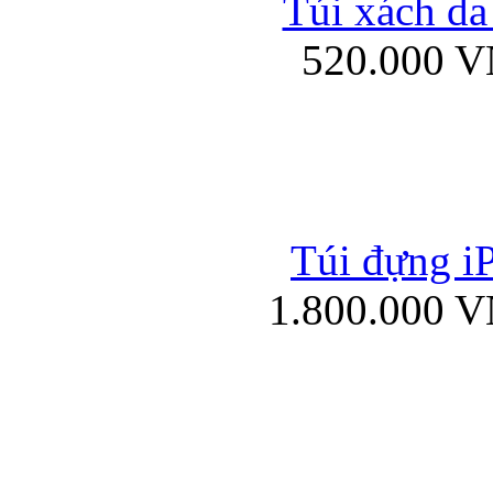
Túi xách da
Bao da iPad mini
520.000 
Túi đựng iP
Túi xách da đư
1.800.000 
Bao da iPad 4, iPad