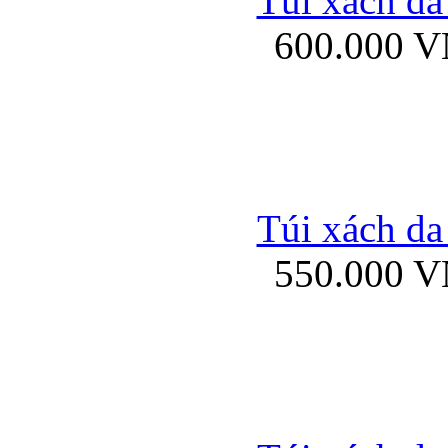
Túi xách da
Bao da iPhone 5 mở
600.000 
Bao da iPhone 
Túi xách da
550.000 
Bao da iPad Mini Bor