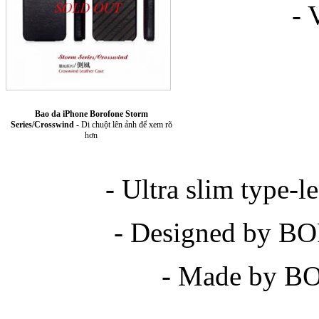
- V
Bao da iPhone Borofone Storm
Series/Crosswind
- Di chuột lên ảnh để xem rõ
Túi xách da 
hơn
- Ultra slim type-
- Designed by 
Ốp lưng Sony Xp
- Made by B