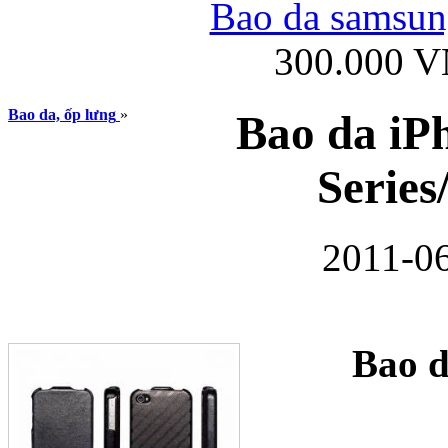
Bao da samsung
300.000 
Ốp lưng iPhone
Bao da, ốp lưng
»
Bao da iP
Series
2011-06
Bao da Samsung Gala
Bao d
Ốp lưng Samsung Galax