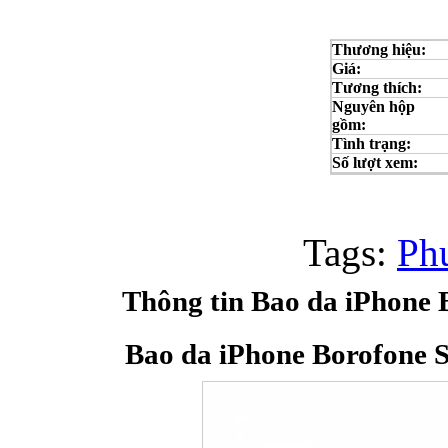
Bao da samsung galaxy
Thương hiệu:
Giá:
Tương thích:
Nguyên hộp
gồm:
Tình trạng:
Số lượt xem:
Bao da Samsung Galaxy 
Tags:
Ph
Thông tin Bao da iPhone 
Bao da iPhone Borofone 
Ốp lưng iPhone 