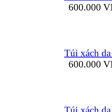
600.000 
Bao da samsung gal
Túi xách da
600.000 
Bao da Samsung Galaxy 
Túi xách da
Ốp lưng HTC