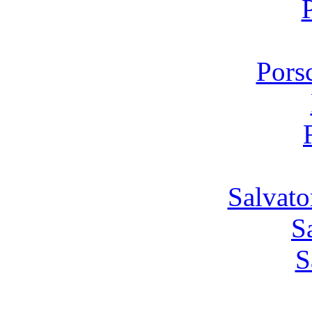
Pors
Salvato
S
S