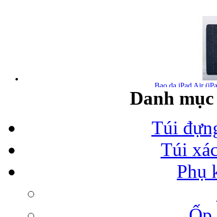
Bao da iPad Air (iPa
Danh mục 
Túi đựn
Túi xá
Bao da iPad Air chính
Phụ 
Ốp 