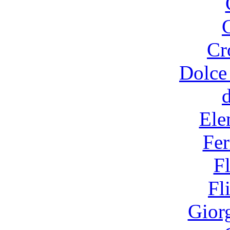
Cr
Dolce
Ele
Fer
F
Fl
Gior