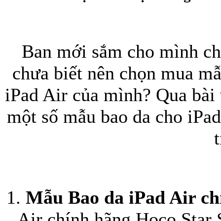
Ban mới sắm cho mình chi
chưa biết nên chọn mua mẫ
iPad Air của mình? Qua bài 
Túi xách da 
một số mẫu bao da cho iPad 
Ốp lưng Sony Xp
1.
Mẫu Bao da iPad Air c
Air chính hãng Hoco Star S