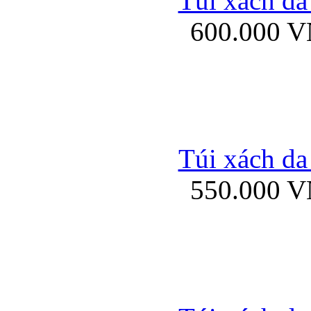
Túi xách da
Bao da iPhone 5 mở
600.000 
Bao da iPhone 
Túi xách da
550.000 
Bao da iPad Mini Bor