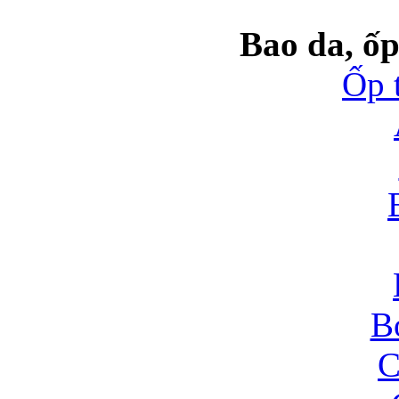
Bao da, ốp
Ốp 
B
C