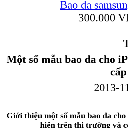
Bao da samsung
300.000 
Ốp lưng iPhone
T
Một số mẫu bao da cho iPa
cấp
Bao da Samsung Gala
2013-11
Giới thiệu một số mẫu bao da cho 
Ốp lưng Samsung Galax
hiện trên thị trường và 