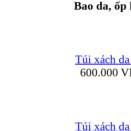
Bao da, ốp
Ốp lưng samsung Ga
Túi xách da
600.000 
Ốp lưng silicon Sam
Ốp lưng Samsung Gala
Túi xách da