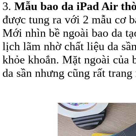
3.
Mẫu bao da iPad Air thờ
được tung ra với 2 mẫu cơ b
Mới nhìn bề ngoài bao da tạ
Bao da iPhone
lịch lãm nhờ chất liệu da sầ
khỏe khoắn. Mặt ngoài của ba
da sần nhưng cũng rất trang 