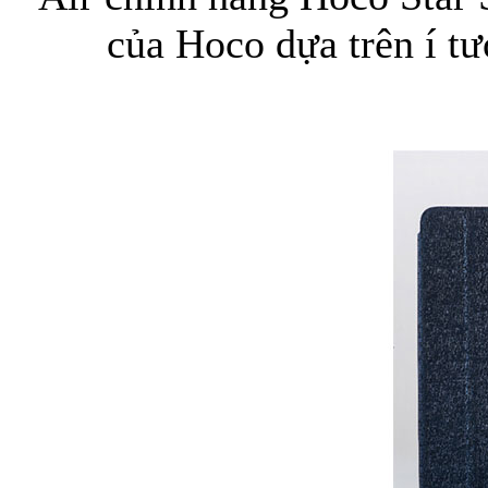
của Hoco dựa trên í tư
Bao da samsung galaxy
Bao da Samsung Galaxy 
Ốp lưng iPhone 