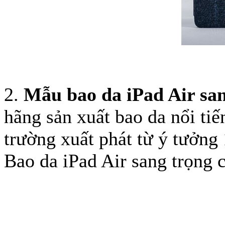
Bao da iPhone 5 
2.
Mẫu bao da iPad Air sa
hãng sản xuất bao da nổi tiế
Túi đựng iPad S
trường xuất phát từ ý tưởng
Bao da iPad Air sang trọng 
Túi đựng iPad 