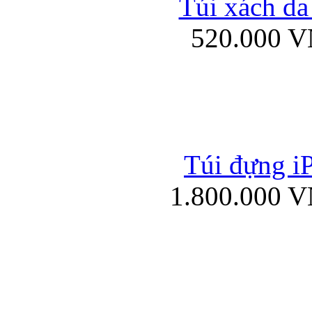
Túi xách da
Bao da iPad mini
520.000 
Túi đựng iP
Túi xách da đư
1.800.000 
Bao da iPad 4, iPad