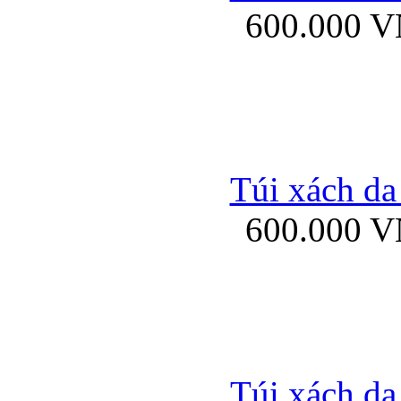
600.000 
Bao da samsung gal
Túi xách da
600.000 
Bao da Samsung Galaxy 
Túi xách da
Ốp lưng HTC