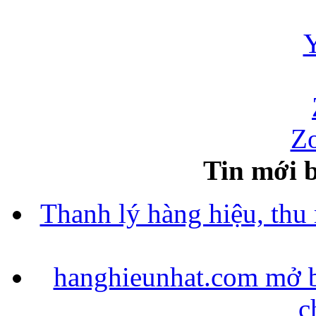
Zo
Tin mới b
Thanh lý hàng hiệu, thu
hanghieunhat.com mở b
c