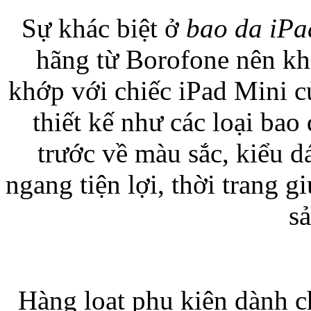
Sự khác biệt ở
bao da iPa
hãng từ Borofone nên kh
Túi đựng iPad S
khớp với chiếc iPad Mini 
thiết kế như các loại b
trước về màu sắc, kiểu d
Túi đựng iPad 
ngang tiện lợi, thời trang g
s
Túi đựng iP
Hàng loạt phụ kiện dành c