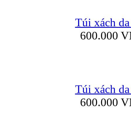
Túi xách da
600.000 
Ốp lưng Sony Xp
Túi xách da
Bao da iPhone 5 mở
600.000 