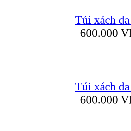
Túi xách da
600.000 
Bao da Samsung Galaxy 
Túi xách da
Ốp lưng HTC
600.000 
Ốp lưng Sony Xp