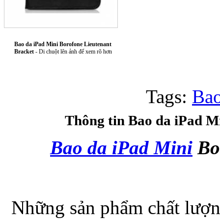
Túi xách da 
Bao da iPad Mini Borofone Lieutenant
Bracket
- Di chuột lên ảnh để xem rõ hơn
Tags:
Bao
Ốp lưng Sony Xp
Thông tin Bao da iPad M
Bao da iPad Mini
Bor
Bao da samsung galaxy
Những sản phẩm chất lượng