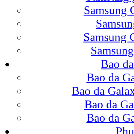
Samsung G
Samsung
Bao da Galaxy Note 
Samsung G
Samsung
Bao da
Nắp lưng Samsung Gala
Bao da Ga
Bao da Gala
Bao da Ga
Bao da Samsung Galaxy
Bao da Ga
Phụ