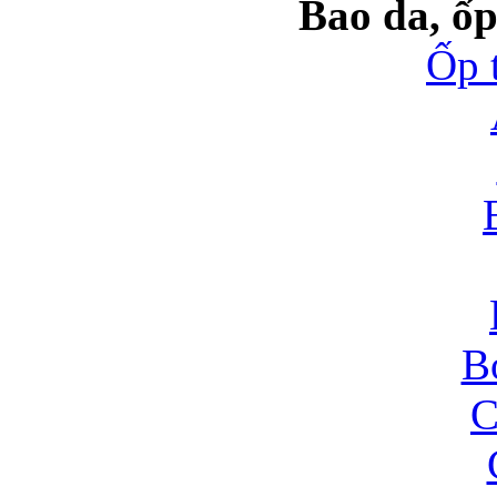
Bao da, ốp
Ốp 
B
C