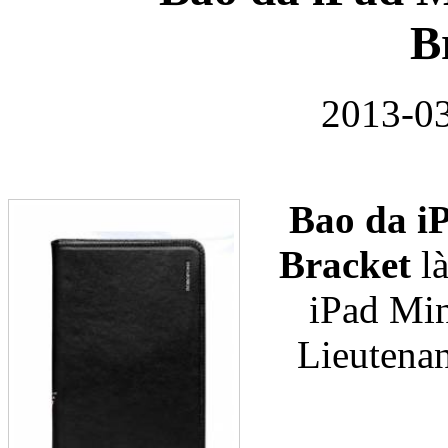
B
2013-03
Bao da Samsung Gala
Bao da i
Bracket
là
Ốp lưng Samsung Galax
iPad Min
Lieutenan