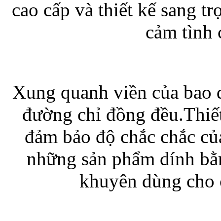
cao cấp và thiết kế sang t
cảm tình 
Bao da Samsung Galaxy 
Xung quanh viền của bao 
Ốp lưng iPhone 
đường chỉ đồng đều.Thiết
đảm bảo độ chắc chắc củ
những sản phẩm dính bằ
khuyên dùng cho c
Bao da iPhone 5 