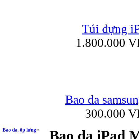
Túi đựng iP
Túi xách da đư
1.800.000 
Bao da iPad 4, iPad
Bao da samsung
300.000 
Ốp lưng iPhone
Bao da, ốp lưng
»
Bao da iPad M