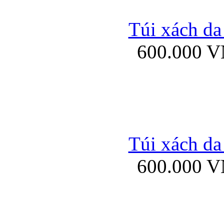
Túi xách da
600.000 
Ốp lưng silicon Sam
Ốp lưng Samsung Gala
Túi xách da
600.000 
Bao da samsung gal