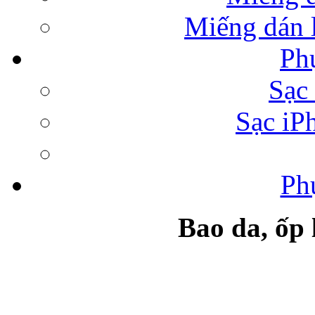
Miếng dán l
Ph
Bao da Samsung Galaxy 
Sạc 
Sạc iP
Ph
Túi đựng iPad da 
Bao da, ốp
Ốp lưng samsung Ga