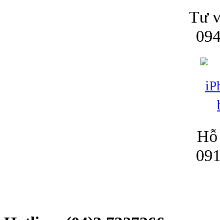
Tư v
094
Hỗ 
091