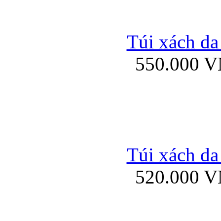
Bao da iPhone 
Túi xách da
550.000 
Bao da iPad Mini Bor
Túi xách da
Bao da iPad mini
520.000 