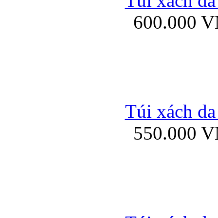
Túi xách da
Bao da iPhone 5 mở
600.000 
Bao da iPhone 
Túi xách da
550.000 
Bao da iPad Mini Bor