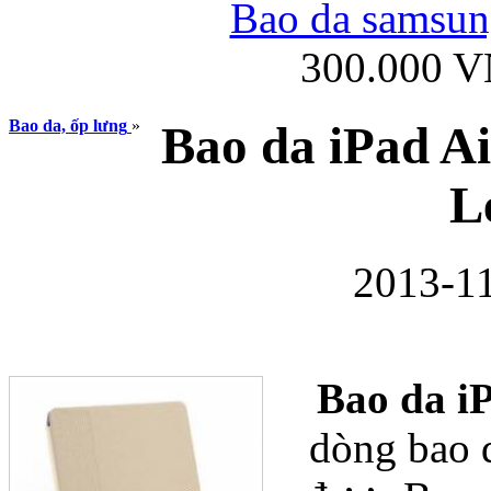
Bao da samsung
300.000 
Ốp lưng iPhone
Bao da, ốp lưng
»
Bao da iPad Ai
L
2013-11
Bao da Samsung Gala
Bao da i
dòng bao d
Ốp lưng Samsung Galax