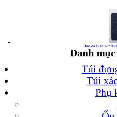
Bao da iPad Air (iPa
Danh mục 
Túi đựn
Túi xá
Bao da iPad Air chính
Phụ 
Ốp 