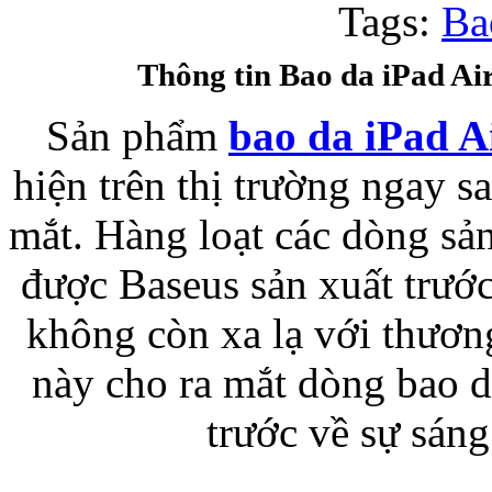
Tags:
Ba
Bao da samsung galaxy
Thông tin Bao da iPad Air
Sản phẩm
bao da iPad A
hiện trên thị trường ngay s
mắt. Hàng loạt các dòng sả
Bao da Samsung Galaxy 
được Baseus sản xuất trướ
không còn xa lạ với thươn
này cho ra mắt dòng bao 
Ốp lưng iPhone 
trước về sự sáng