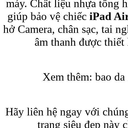
máy. Chất liệu nhựa tổng 
giúp bảo vệ chiếc
iPad Ai
Túi đựng iP
hở Camera, chân sạc, tai n
âm thanh được thiết 
Bao da Samsung Galaxy
Xem thêm: bao da 
Hãy liên hệ ngay với chúng
Bao da Samsung Ga
trang siêu đẹp này 