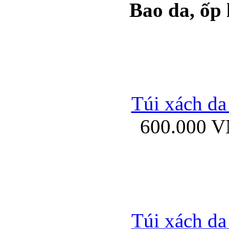
Bao da, ốp
Ốp lưng samsung Ga
Túi xách da
600.000 
Ốp lưng silicon Sam
Ốp lưng Samsung Gala
Túi xách da