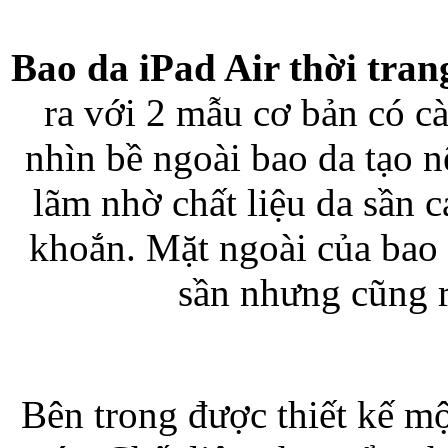
Bao da iPad Air thời tran
Bao da iPhone 5 
ra với 2 mẫu cơ bản có c
nhìn bề ngoài bao da tạo n
lãm nhờ chất liệu da sần c
Túi đựng iPad S
khoắn. Mặt ngoài của bao d
sần nhưng cũng rấ
Túi đựng iPad 
Bên trong được thiết kế m