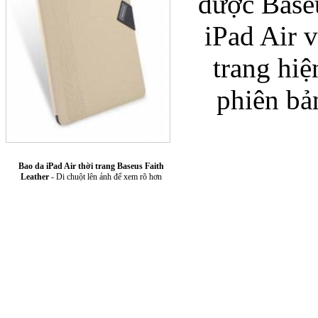
được Baseu
iPad Air v
trang hiệ
phiên bả
Túi xách da 
Bao da iPad Air thời trang Baseus Faith
Leather
- Di chuột lên ảnh để xem rõ hơn
Ốp lưng Sony Xp