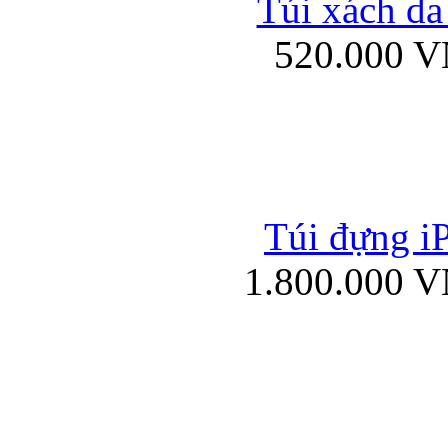
Túi xách da
Bao da iPad mini
520.000 
Túi đựng iP
Túi xách da đư
1.800.000 
Bao da iPad 4, iPad