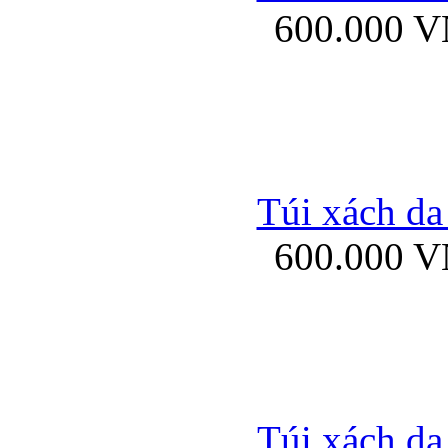
600.000 
Bao da samsung gal
Túi xách da
600.000 
Bao da Samsung Galaxy 
Túi xách da
Ốp lưng HTC