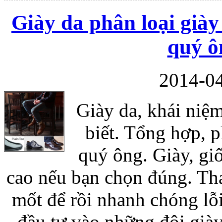
Giày da phân loại giày
quý ô
Túi đựng iP
2014-04
Giày da, khái niệm
Bao da Samsung Galaxy
biết. Tổng hợp, p
quý ông. Giày, gi
cao nếu bạn chọn đúng. Th
mốt để rồi nhanh chóng lỗ
Bao da Samsung Ga
đầu tư vào những đôi giày