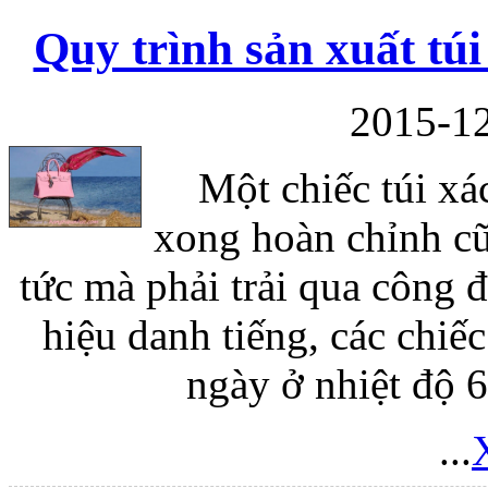
Quy trình sản xuất tú
Bao da samsung galaxy
2015-12
Một chiếc túi xá
xong hoàn chỉnh cũ
Bao da Samsung Galaxy 
tức mà phải trải qua công 
hiệu danh tiếng, các chiế
ngày ở nhiệt độ 
Ốp lưng iPhone 
...