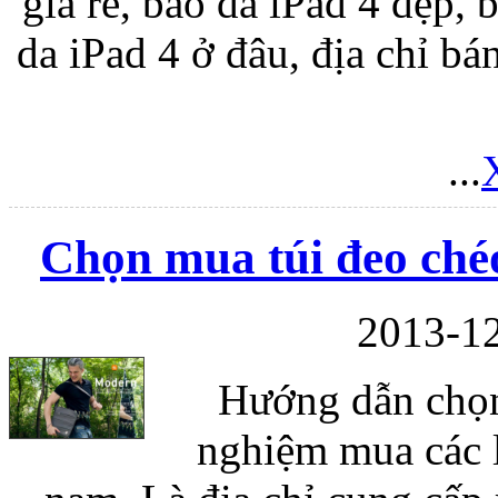
giá rẻ, bao da iPad 4 đẹp, 
da iPad 4 ở đâu, địa chỉ bá
...
Chọn mua túi đeo chéo
2013-12
Hướng dẫn chọn
nghiệm mua các l