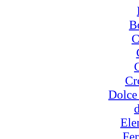
B
C
Cr
Dolce
Ele
Fer