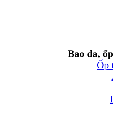
Bao da, ốp
Ốp 