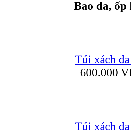
Bao da, ốp
Ốp lưng samsung Ga
Túi xách da
600.000 
Ốp lưng silicon Sam
Ốp lưng Samsung Gala
Túi xách da