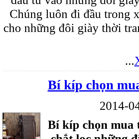
Chúng luôn đi đầu trong 
cho những đôi giày thời tr
Bao da iPhone
...
Bí kíp chọn mu
2014-04
Bí kíp chọn mua 
chắt lọc những đi