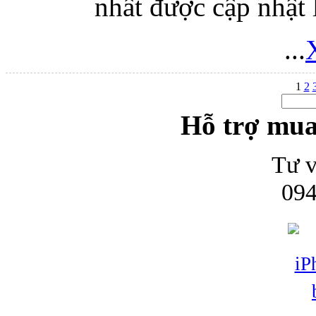
nhất được cập nhật l
...
1
2
Hỗ trợ mua
Tư v
094