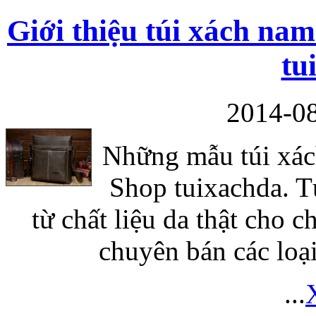
Giới thiệu túi xách nam
Bao da iPhone 5 
tu
2014-08
Những mẫu túi xách
Túi đựng iPad S
Shop tuixachda. T
từ chất liệu da thật cho c
chuyên bán các loại
Túi đựng iPad 
...