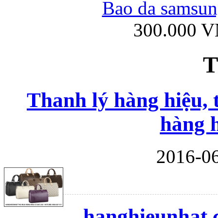
Bao da samsung
300.000 
Ốp lưng iPhone
T
Thanh lý hàng hiệu, 
hàng h
Bao da Samsung Gala
2016-06
Ốp lưng Samsung Galax
hanghieunhat.