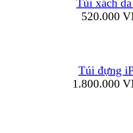
Túi xách da
Bao da iPad mini
520.000 
Túi đựng iP
Túi xách da đư
1.800.000 
Bao da iPad 4, iPad