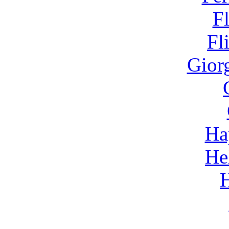
F
Fl
Gior
Ha
He