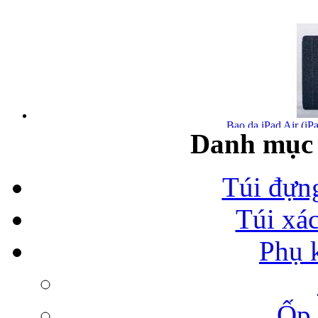
Bao da iPad Air (iPa
Danh mục 
Túi đựn
Túi xá
Bao da iPad Air chính
Phụ 
Ốp 