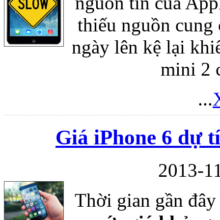
nguồn tin của App
thiếu nguồn cung c
ngày lên kệ lại kh
mini 2 
...
Giá iPhone 6 dự t
2013-11
Thời gian gần đây 