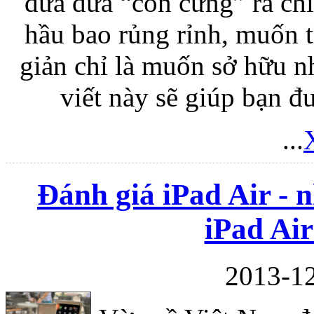
đưa đứa “con cưng” ra ch
hầu bao rủng rỉnh, muốn 
giản chỉ là muốn sở hữu n
viết này sẽ giúp bạn đ
...
Đánh giá iPad Air - 
iPad Air
2013-12