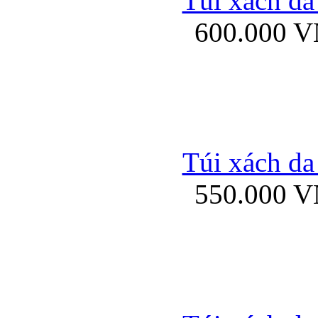
Túi xách da
Bao da iPhone 5 mở
600.000 
Bao da iPhone 
Túi xách da
550.000 
Bao da iPad Mini Bor