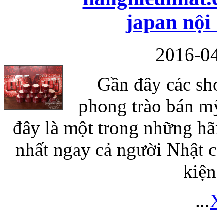
japan nội
2016-04
Gần đây các sho
Túi xách da 
phong trào bán mỹ
đây là một trong những h
nhất ngay cả người Nhật 
kiện
Ốp lưng Sony Xp
...