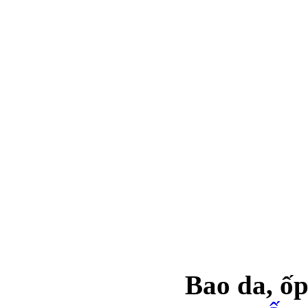
Túi đựng iP
Bao da Samsung Galaxy
Bao da Samsung Ga
Bao da, ốp