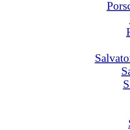
Pors
Salvato
S
S