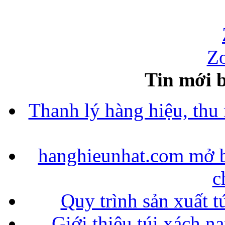
Zo
Tin mới b
Thanh lý hàng hiệu, thu
hanghieunhat.com mở b
c
Quy trình sản xuất t
Giới thiệu túi xách n