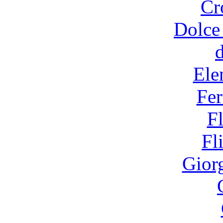
Cr
Dolce
Ele
Fer
F
Fl
Gior