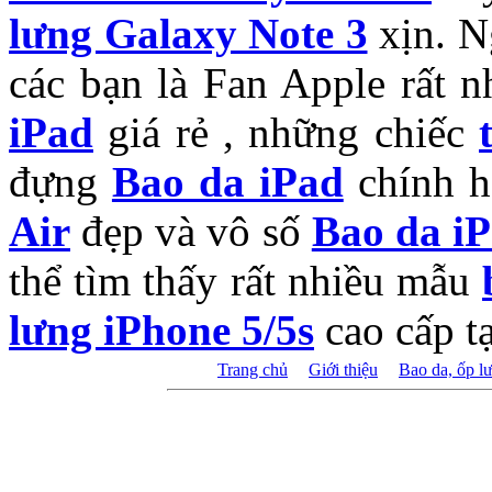
lưng Galaxy Note 3
xịn. N
các bạn là Fan Apple rất n
iPad
giá rẻ , những chiếc
đựng
Bao da iPad
chính h
Air
đẹp và vô số
Bao da i
thể tìm thấy rất nhiều mẫu
lưng iPhone 5/5s
cao cấp tạ
Trang chủ
|
Giới thiệu
|
Bao da, ốp l
Bản quyền thuộc về phuki
2013. Xin ghi rõ nguồn "