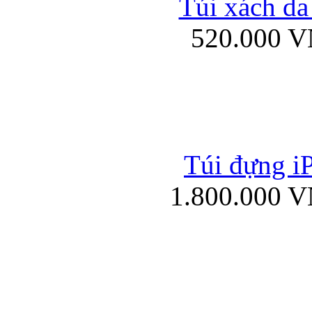
Túi xách da
Bao da iPad mini
520.000 
Túi đựng iP
Túi xách da đư
1.800.000 
Bao da iPad 4, iPad