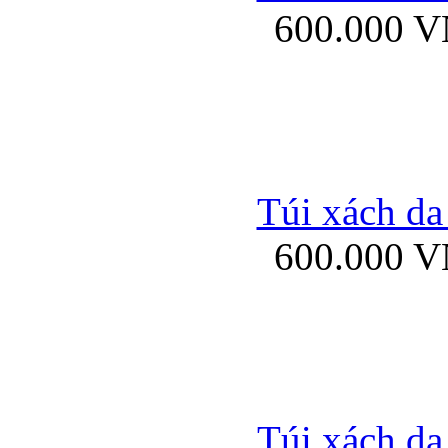
600.000 
Bao da samsung gal
Túi xách da
600.000 
Bao da Samsung Galaxy 
Túi xách da
Ốp lưng HTC