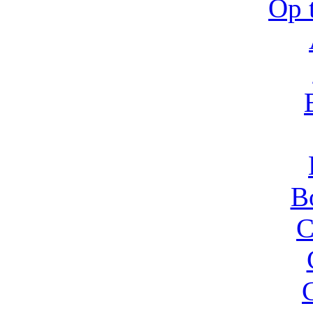
Ốp 
Bao da iPhone
B
C