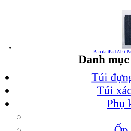
Bao da iPad Air (iPa
Danh mục 
Túi đựn
Túi xá
Bao da iPad Air chính
Phụ 
Ốp 