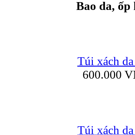
Bao da, ốp
Ốp lưng samsung Ga
Túi xách da
600.000 
Ốp lưng silicon Sam
Ốp lưng Samsung Gala
Túi xách da