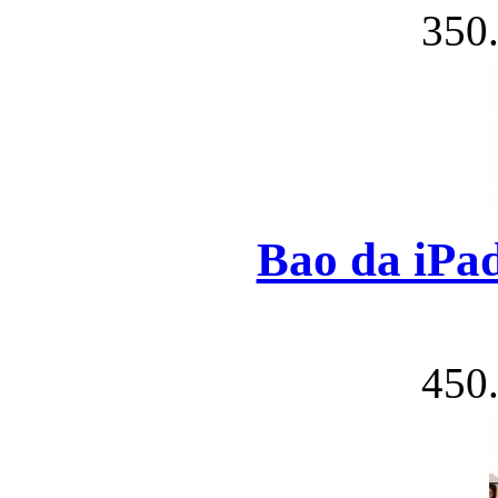
350
Túi xách da 
Bao da iPad
450
Ốp lưng Sony Xp