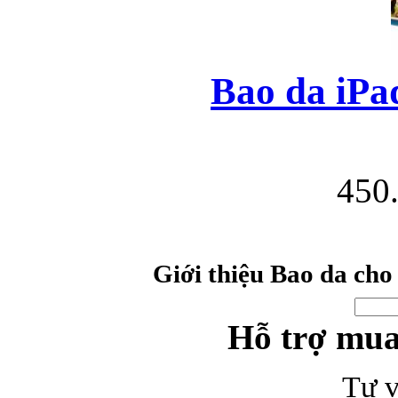
Bao da samsung galaxy
Bao da iPad
450
Bao da Samsung Galaxy 
Giới thiệu Bao da cho
Ốp lưng iPhone 
Hỗ trợ mua
Tư v