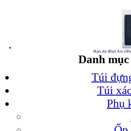
Bao da iPad Air (iPa
Danh mục 
Túi đựn
Túi xá
Bao da iPad Air chính
Phụ 
Ốp 