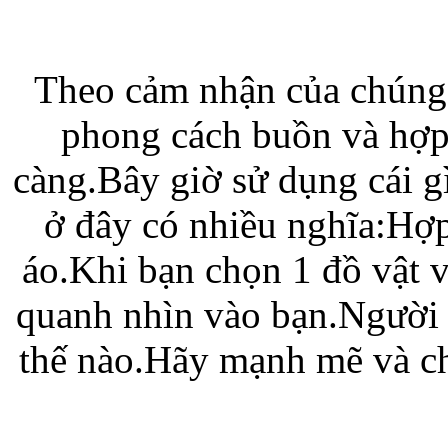
Bao da iPhone 5 
Theo cảm nhận của chúng
phong cách buồn và hợp 
càng.Bây giờ sử dụng cái gi
ở đây có nhiều nghĩa:Hợp
Túi đựng iPad S
áo.Khi bạn chọn 1 đồ vật 
quanh nhìn vào bạn.Người t
thế nào.Hãy mạnh mẽ và ch
Túi đựng iPad 