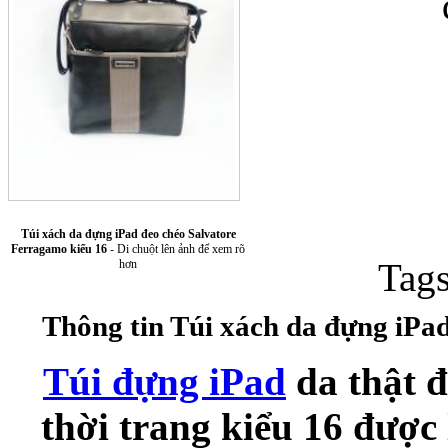
Túi xách da 
Túi xách da đựng iPad đeo chéo Salvatore
Ferragamo kiểu 16
- Di chuột lên ảnh để xem rõ
Tag
hơn
Thông tin Túi xách da đựng iPa
Ốp lưng Sony Xp
Túi đựng iPad
da thật 
thời trang kiểu 16 được 