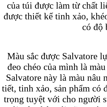
của túi được làm từ chất l
được thiết kế tinh xảo, khé
có độ 
Bao da iPhone
Màu sắc được Salvatore lự
đeo chéo của mình là màu n
Salvatore này là màu nâu n
tiết, tinh xảo, sản phẩm có
trọng tuyệt với cho người