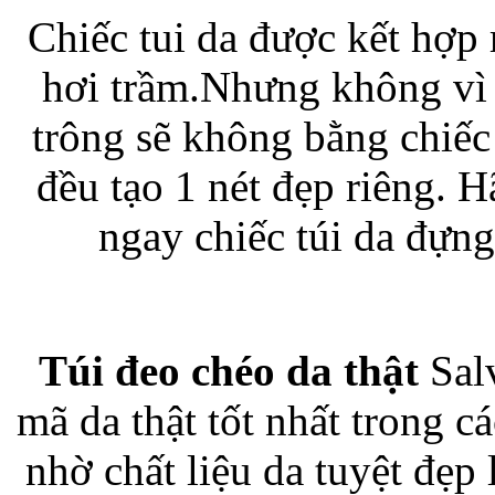
Chiếc tui da được kết hợp 
hơi trầm.Nhưng không vì th
Túi đựng iP
trông sẽ không bằng chiếc t
đều tạo 1 nét đẹp riêng. H
ngay chiếc túi da đựn
Bao da Samsung Galaxy
Túi đeo chéo da thật
Salv
mã da thật tốt nhất trong 
Bao da Samsung Ga
nhờ chất liệu da tuyệt đẹp