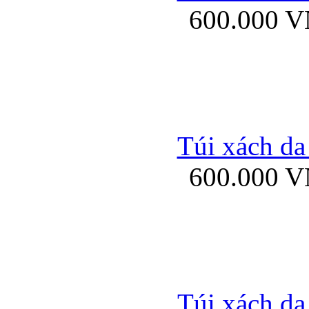
600.000 
Bao da samsung gal
Túi xách da
600.000 
Bao da Samsung Galaxy 
Túi xách da
Ốp lưng HTC