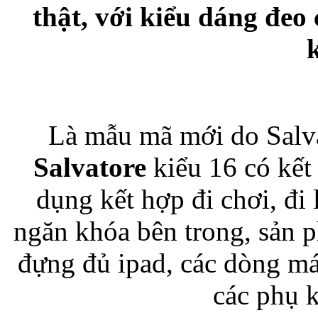
thật, với kiểu dáng đeo
Bao da samsung galaxy
Là mẫu mã mới do Salva
Bao da Samsung Galaxy 
Salvatore
kiểu 16 có kết 
dụng kết hợp đi chơi, đi
ngăn khóa bên trong, sản 
đựng đủ ipad, các dòng má
Ốp lưng iPhone 
các phụ 