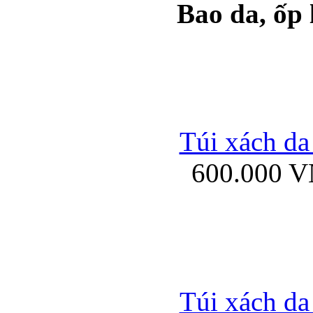
Bao da, ốp
Ốp lưng samsung Ga
Túi xách da
600.000 
Ốp lưng silicon Sam
Ốp lưng Samsung Gala
Túi xách da