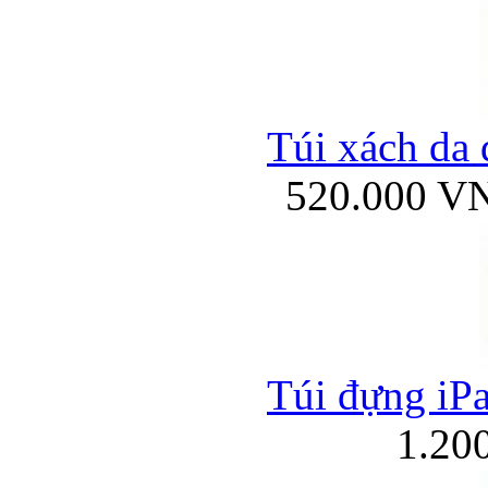
Túi xách da 
520.000 V
Túi đựng iPa
1.20