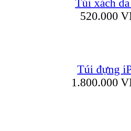
Túi xách da
Bao da iPad mini
520.000 
Túi đựng iP
Túi xách da đư
1.800.000 
Bao da iPad 4, iPad