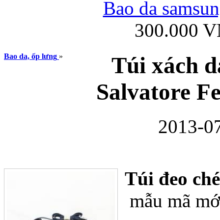
Bao da samsung
300.000 
Ốp lưng iPhone
Bao da, ốp lưng
»
Túi xách d
Salvatore F
2013-07
Bao da Samsung Gala
Túi đeo ch
mẫu mã mới 
Ốp lưng Samsung Galax