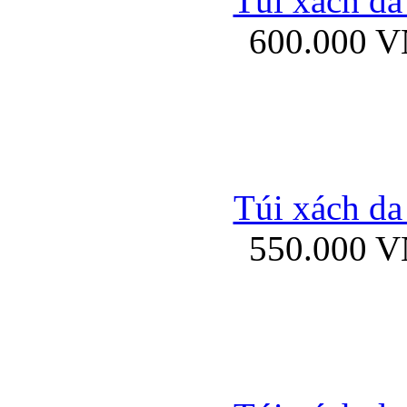
Túi xách da
Bao da iPhone 5 mở
600.000 
Bao da iPhone 
Túi xách da
550.000 
Bao da iPad Mini Bor