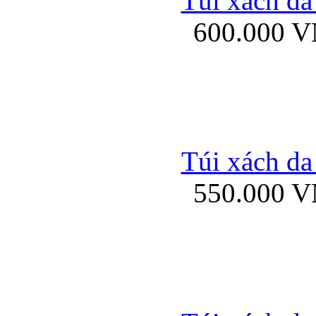
Túi xách da
Bao da iPhone 5 mở
600.000 
Bao da iPhone 
Túi xách da
550.000 
Bao da iPad Mini Bor