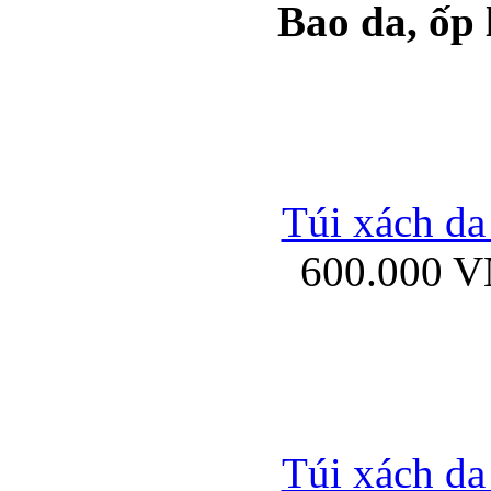
Bao da, ốp
Ốp lưng samsung Ga
Túi xách da
600.000 
Ốp lưng silicon Sam
Ốp lưng Samsung Gala
Túi xách da