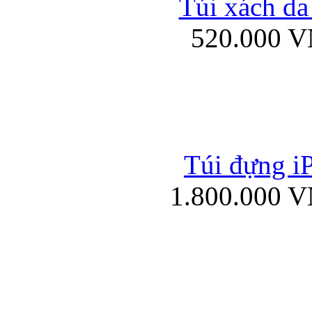
Túi xách da
Bao da iPad mini
520.000 
Túi đựng iP
Túi xách da đư
1.800.000 
Bao da iPad 4, iPad