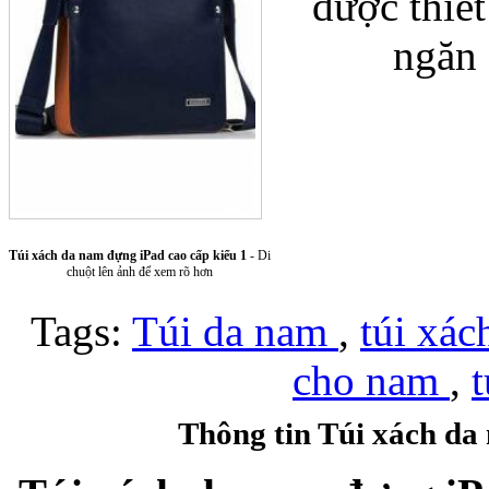
được thiết
ngăn 
Túi xách da 
Túi xách da nam đựng iPad cao cấp kiểu 1
- Di
chuột lên ảnh để xem rõ hơn
Tags:
Túi da nam
,
túi xá
cho nam
,
Ốp lưng Sony Xp
Thông tin Túi xách da