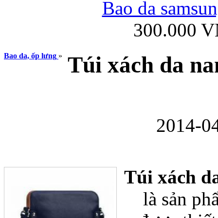
Bao da samsung
300.000 
Ốp lưng iPhone
Bao da, ốp lưng
»
Túi xách da na
2014-04
Bao da Samsung Gala
Túi xách d
là sản ph
Ốp lưng Samsung Galax