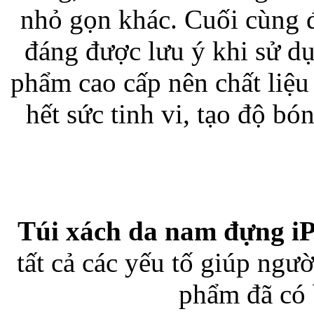
nhỏ gọn khác. Cuối cùng đ
đáng được lưu ý khi sử dụ
Túi đựng iP
phẩm cao cấp nên chất liệu
hết sức tinh vi, tạo độ b
Bao da Samsung Galaxy
Túi xách da nam đựng i
tất cả các yếu tố giúp ngườ
Bao da Samsung Ga
phẩm đã có 