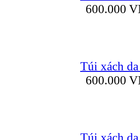
600.000 
Bao da samsung gal
Túi xách da
600.000 
Bao da Samsung Galaxy 
Túi xách da
Ốp lưng HTC