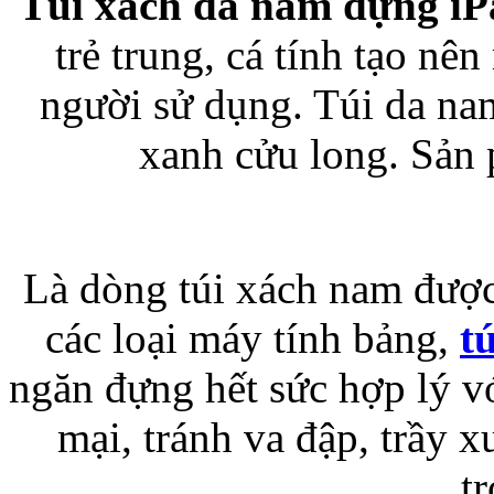
Túi xách da nam đựng iP
trẻ trung, cá tính tạo nên
Bao da samsung galaxy
người sử dụng. Túi da na
xanh cửu long. Sản 
Bao da Samsung Galaxy 
Là dòng túi xách nam được 
các loại máy tính bảng,
t
ngăn đựng hết sức hợp lý vớ
Ốp lưng iPhone 
mại, tránh va đập, trầy 
t