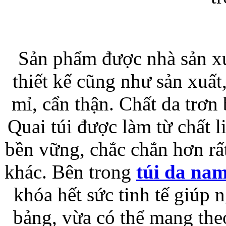
Bao da iPhone 5 
Sản phẩm được nhà sản xuấ
thiết kế cũng như sản xuất
mỉ, cẩn thận. Chất da trơn 
Túi đựng iPad S
Quai túi được làm từ chất li
bền vững, chắc chắn hơn rấ
khác. Bên trong
túi da na
khóa hết sức tinh tế giúp
Túi đựng iPad 
bảng, vừa có thể mang the