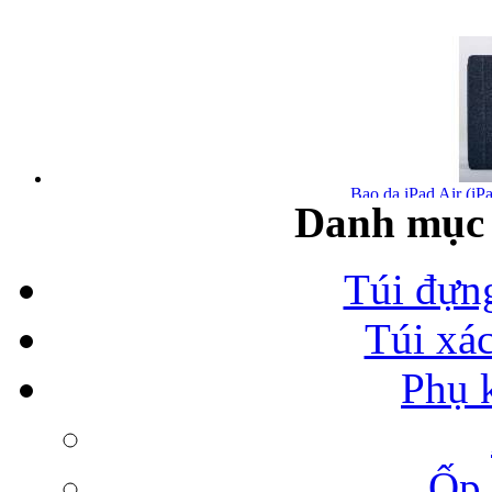
Bao da iPad Air (iPa
Danh mục 
Túi đựn
Túi xá
Bao da iPad Air chính
Phụ 
Ốp 