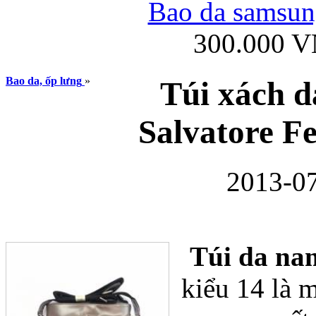
Bao da samsung
300.000 
Ốp lưng iPhone
Bao da, ốp lưng
»
Túi xách d
Salvatore F
2013-07
Bao da Samsung Gala
Túi da na
kiểu 14 là 
Ốp lưng Samsung Galax