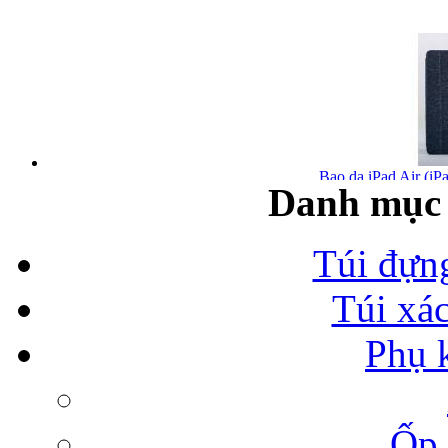
Bao da iPad Air (iPa
Danh mục 
Túi đựn
Túi xá
Bao da iPad Air chính
Phụ 
Ốp 