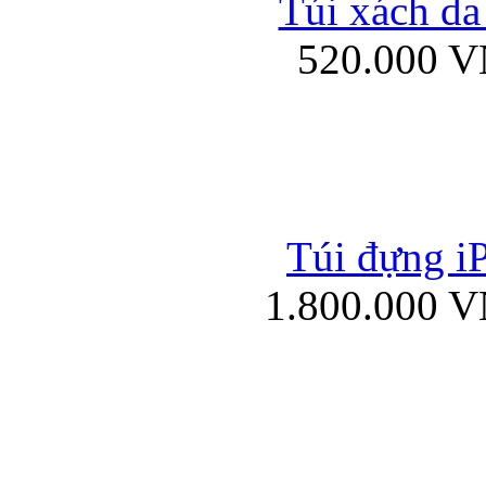
Túi xách da
Bao da iPad mini
520.000 
Túi đựng iP
Túi xách da đư
1.800.000 
Bao da iPad 4, iPad