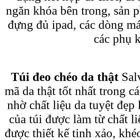
ngăn khóa bên trong, sản 
đựng đủ ipad, các dòng má
Túi đựng iP
các phụ 
Túi đeo chéo da thật
Salv
Bao da Samsung Galaxy
mã da thật tốt nhất trong 
nhờ chất liệu da tuyệt đẹp
của túi được làm từ chất l
Bao da Samsung Ga
được thiết kế tinh xảo, khé