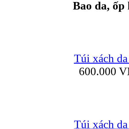
Bao da, ốp
Ốp lưng samsung Ga
Túi xách da
600.000 
Ốp lưng silicon Sam
Ốp lưng Samsung Gala
Túi xách da