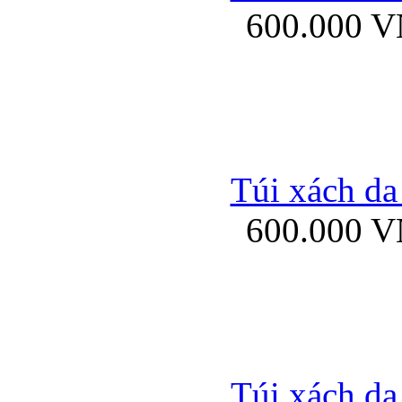
600.000 
Bao da samsung gal
Túi xách da
600.000 
Bao da Samsung Galaxy 
Túi xách da
Ốp lưng HTC