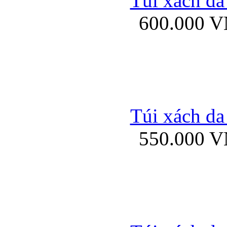
Túi xách da
Bao da iPhone 5 mở
600.000 
Bao da iPhone 
Túi xách da
550.000 
Bao da iPad Mini Bor