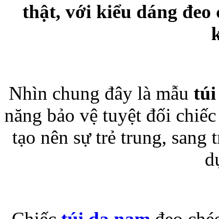
thật, với kiểu dáng đeo
Bao da samsung galaxy
Nhìn chung đây là mẫu
tú
Bao da Samsung Galaxy 
năng bảo vệ tuyệt đối chiế
tạo nên sự trẻ trung, sang 
d
Ốp lưng iPhone 
Chiếc
túi da nam
đeo chéo 