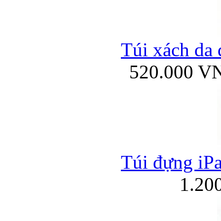
Túi xách da 
520.000 V
Túi đựng iPa
1.20