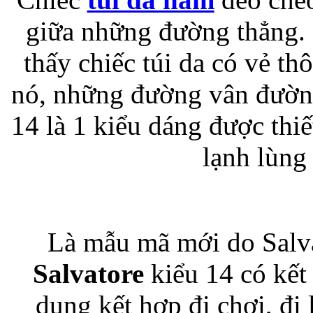
giữa những đường thẳng. N
Bao da iPhone 5 
thấy chiếc túi da có vẻ 
nó, những đường vân đường
14 là 1 kiểu dáng được thiế
lạnh lùng
Túi đựng iPad S
Là mẫu mã mới do Salva
Túi đựng iPad 
Salvatore
kiểu 14 có kết 
dụng kết hợp đi chơi, đi