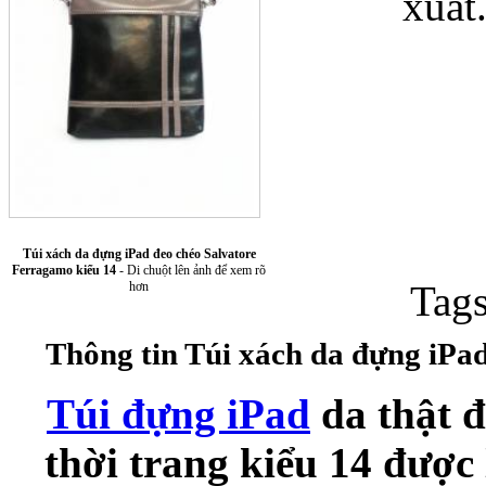
xuất
Túi xách da 
Túi xách da đựng iPad đeo chéo Salvatore
Ferragamo kiểu 14
- Di chuột lên ảnh để xem rõ
Tag
hơn
Thông tin Túi xách da đựng iPa
Ốp lưng Sony Xp
Túi đựng iPad
da thật 
thời trang kiểu 14 được 