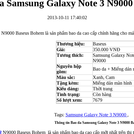
a Samsung Galaxy Note 3 N9000
2013-10-11 17:40:02
3
N9000 Baseus Bohem là sản phẩm bao da cao cấp chính hãng cho m
Bao da Samsung Galaxy S3 Mini i8190 Flip Cover...
Thương hiệu:
Baseus
Giá:
350.000 VNĐ
Tương thích:
Samsung Galaxy Not
N9000
Nguyên hộp
Bao da + Miếng dán 
gồm:
Màu sắc:
Xanh, Cam
Tặng kèm:
Miếng dán màn hình
Ốp lưng HTC One M7 Nillkin
Kiểu dáng:
Thời trang
Tình trạng:
Còn hàng
Số lượt xem:
7679
Tags:
Samsung Galaxy Note 3 N9000
,
Thông tin Bao da Samsung Galaxy Note 3 N9000 B
3
N9000 Baseus Bohem là sản phẩm bao da cao cấp mới nhất trên thị 
Ốp lưng Sony Xperia Z LT36i Nillkin