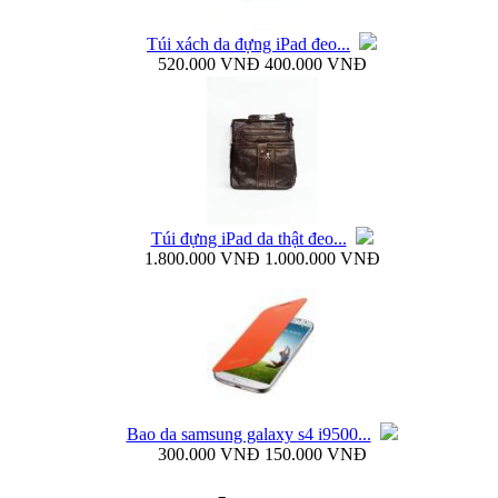
Túi xách da đựng iPad đeo...
520.000 VNĐ
400.000 VNĐ
Ốp lưng silicon Samsung Galaxy S4 Baseus...
Túi đựng iPad da thật đeo...
1.800.000 VNĐ
1.000.000 VNĐ
Ốp lưng Samsung Galaxy S4 i9500 Rock Naked...
Bao da samsung galaxy s4 i9500...
300.000 VNĐ
150.000 VNĐ
Bao da samsung galaxy s4 i9500 Flip Cover