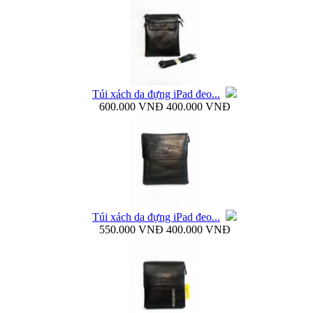
Bao da Samsung Galaxy S4 mini Flip Cover i9190...
Túi xách da đựng iPad đeo...
600.000 VNĐ
400.000 VNĐ
Túi đựng iPad da thật đeo chéo thời...
Túi xách da đựng iPad đeo...
550.000 VNĐ
400.000 VNĐ
Ốp lưng samsung Galaxy S4 i9500 Baseus...