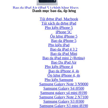
Bao da iPad Air (iPad 5 ) chính hãng Hoco...
Danh mục bao da, ốp lưng
Túi đựng iPad, Macbook
Túi xách da đựng iPad
Phụ kiện iPhone 5
iPhone 5C
Ốp lưng iPhone 5
Bao da iPhone 5
Phụ kiện iPad
Bao da iPad Air chính hãng Hoco Crystal Case...
Bao da iPad 4 3 2
Bao da iPad Mini
Bao da iPad mini 2 (Retina)
Bao Da iPad Air
Phụ kiện iPhone 4
Bao da iPhone 4, 4s
Ốp lưng iPhone 4, 4s
Phụ kiện Samsung
Bao da iPad Air cao cấp Baseus Folio siêu...
Samsung Galaxy Note 3 N9000
Samsung Galaxy S4 i9500
Samsung galaxy s4 mini i9190
Samsung Galaxy Note 2 N7100
Samsung Galaxy S3 i9300
Samsung Galaxy S3 mini i8190