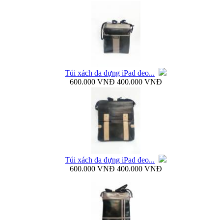
Bao da Galaxy Note 3 N900 mở ngang Zenus...
Túi xách da đựng iPad đeo...
600.000 VNĐ
400.000 VNĐ
Nắp lưng Samsung Galaxy Note 3 N9000 Baseus...
Túi xách da đựng iPad đeo...
600.000 VNĐ
400.000 VNĐ
Bao da Samsung Galaxy Note 3 N9000 Baseus Folio