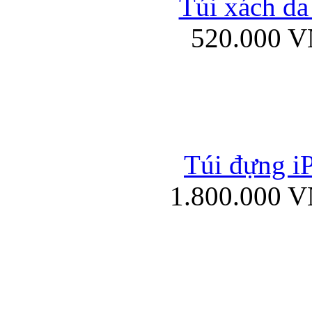
Túi xách da
Bao da iPad mini
520.000 
Túi đựng iP
Túi xách da đư
1.800.000 
Bao da iPad 4, iPad