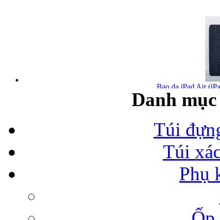
Bao da iPad Air (iPa
Danh mục 
Túi đựn
Túi xá
Bao da iPad Air chính
Phụ 
Ốp 