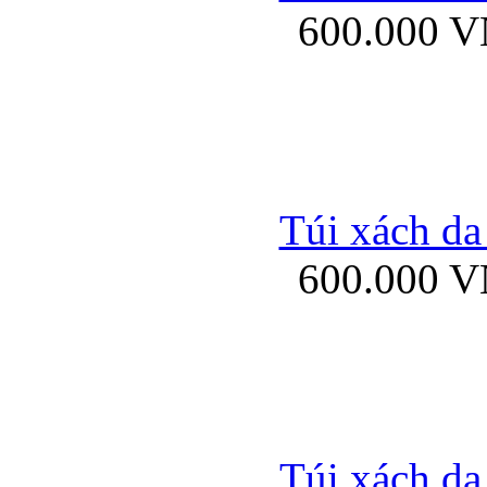
600.000 
Bao da samsung gal
Túi xách da
600.000 
Bao da Samsung Galaxy 
Túi xách da
Ốp lưng HTC