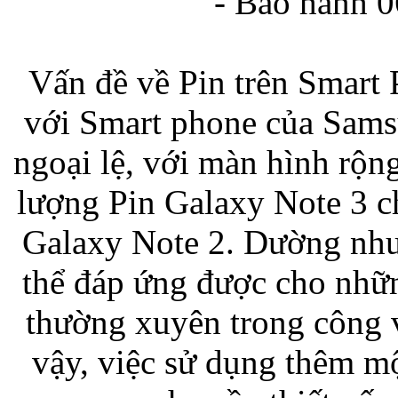
- Bảo hành 0
Bao da iPhone 5 
Vấn đề về Pin trên Smart 
với Smart phone của Sams
ngoại lệ, với màn hình rộ
lượng Pin Galaxy Note 3 c
Túi đựng iPad S
Galaxy Note 2. Dường như
thể đáp ứng được cho nhữ
thường xuyên trong công 
Túi đựng iPad 
vậy, việc sử dụng thêm m