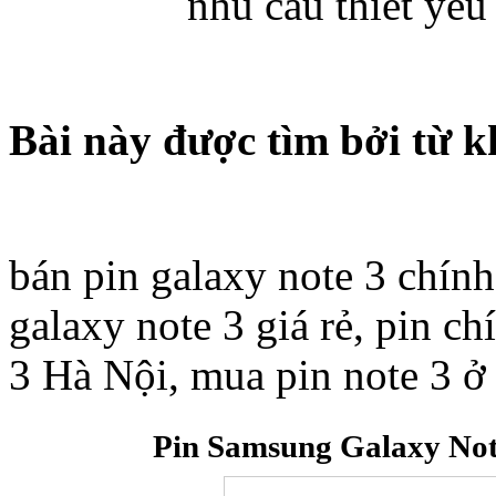
nhu cầu thiết yếu
Túi đựng iP
Bài này được tìm bởi từ k
bán pin galaxy note 3 chính
Bao da Samsung Galaxy
galaxy note 3 giá rẻ, pin ch
3 Hà Nội, mua pin note 3 ở
Bao da Samsung Ga
Pin Samsung Galaxy Not