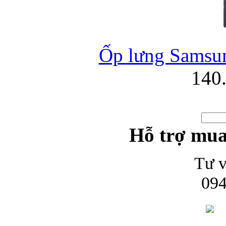
Ốp lưng Samsun
140
Hỗ trợ mua
Tư v
094