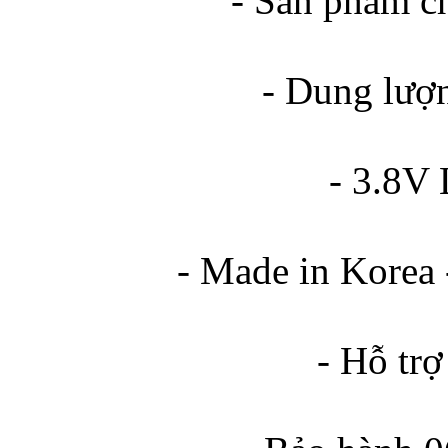
- Sản phẩm c
Bao da samsung galaxy
- Dung lượ
- 3.8V 
Bao da Samsung Galaxy 
- Made in Korea 
- Hỗ tr
Ốp lưng iPhone 