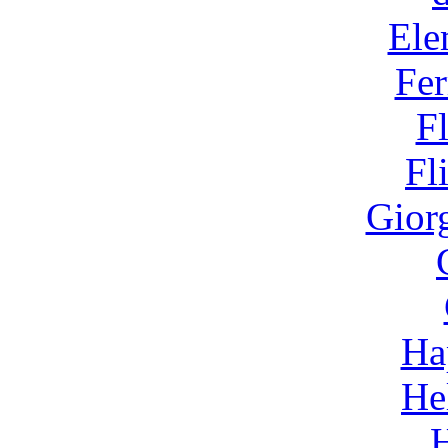
Ele
Fer
F
Fl
Gior
Ha
He