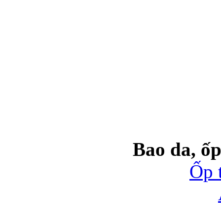
Bao da, ốp
Ốp 