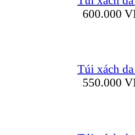
Túi xách da
Bao da iPhone 5 mở
600.000 
Bao da iPhone 
Túi xách da
550.000 
Bao da iPad Mini Bor