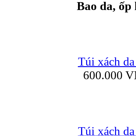
Bao da, ốp
Ốp lưng samsung Ga
Túi xách da
600.000 
Ốp lưng silicon Sam
Ốp lưng Samsung Gala
Túi xách da