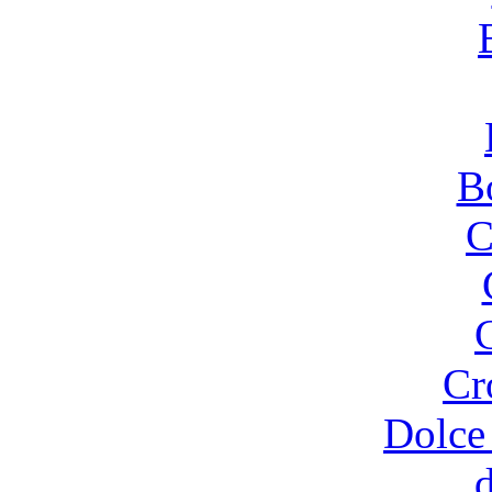
B
C
Cr
Dolce