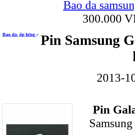
Bao da samsung
300.000 
Ốp lưng iPhone
Bao da, ốp lưng
»
Pin Samsung G
2013-10
Bao da Samsung Gala
Pin Gal
Samsung 
Ốp lưng Samsung Galax