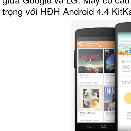
trọng với HĐH Android 4.4 KitKa
Túi xách da 
Ốp lưng Sony Xp