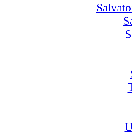
Salvato
S
S