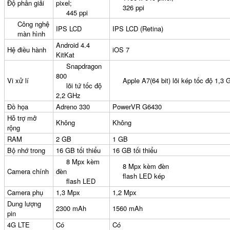
Độ phân giải
pixel;
326 ppi
445 ppi
Công nghệ
IPS LCD
IPS LCD (Retina)
màn hình
Bao da iPhone 5 
Android 4.4
Hệ điều hành
iOS 7
KitKat
Snapdragon
800
Vi xử lí
Apple A7(64 bit) lõi kép tốc độ 1,3
lõi tứ tốc độ
2,2 GHz
Đồ họa
Adreno 330
PowerVR G6430
Túi đựng iPad S
Hỗ trợ mở
Không
Không
rộng
RAM
2 GB
1 GB
Bộ nhớ trong
16 GB tối thiểu
16 GB tối thiểu
8 Mpx kèm
8 Mpx kèm đèn
Camera chính
đèn
flash LED kép
flash LED
Camera phụ
1,3 Mpx
1,2 Mpx
Túi đựng iPad 
Dung lượng
2300 mAh
1560 mAh
pin
4G LTE
Có
Có