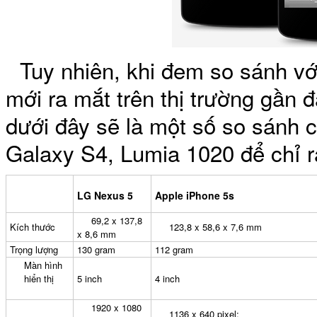
Bao da samsung galaxy
Tuy nhiên, khi đem so sánh v
mới ra mắt trên thị trường gần 
dưới đây sẽ là một số so sánh 
Galaxy S4, Lumia 1020 để chỉ r
Bao da Samsung Galaxy 
LG Nexus 5
Apple iPhone 5s
69,2 x 137,8
Kích thước
123,8 x 58,6 x 7,6 mm
x 8,6 mm
Trọng lượng
130 gram
112 gram
Ốp lưng iPhone 
Màn hình
hiển thị
5 inch
4 inch
1920 x 1080
1136 x 640 pixel;