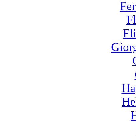
Fer
F
Fl
Gior
Ha
He