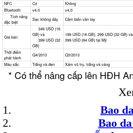
NFC
Có
Không
Bluetooth
v4.0
v4.0
Tính năng
Sạc không dây
Cảm biến vân tay
đặc biệt
Túi đựng iP
349 USD (16
GB) và
199 USD (16 GB), 299 USD (32 GB) và
Giá bán
399 USD (32
399 USD (64 GB) tại Mỹ
GB)
Thời điểm
Q4/2013
Q3/2013
phát hành
Màu sắc
Trắng và đen
Xám vũ trụ, trắng và vàng
* Có thể nâng cấp lên HĐH And
Bao da Samsung Galaxy
Xe
Bao da
Bao da Samsung Ga
Bao da