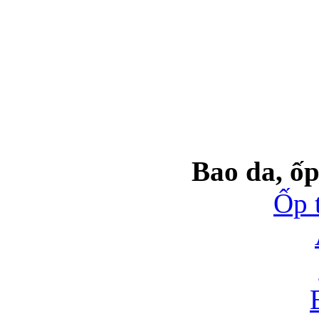
Bao da, ốp
Ốp 