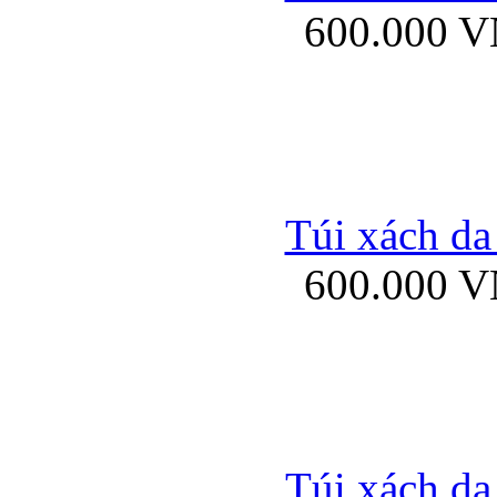
600.000 
Bao da samsung gal
Túi xách da
600.000 
Bao da Samsung Galaxy 
Túi xách da
Ốp lưng HTC