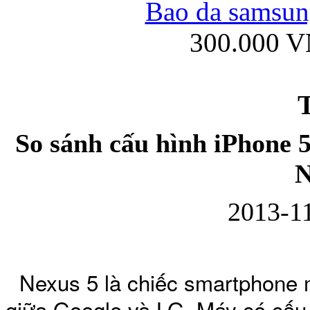
Bao da samsung
300.000 
Ốp lưng iPhone
T
So sánh cấu hình iPhone 5
N
Bao da Samsung Gala
2013-11
Nexus 5 là chiếc smartphone m
Ốp lưng Samsung Galax
giữa Google và LG. Máy có cấu 