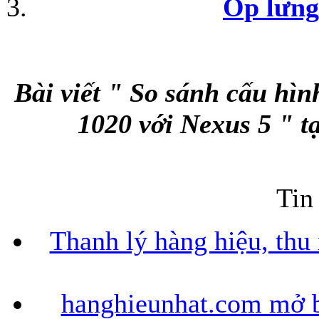
Ốp lưn
Bao da iPhone
Bài viết " So sánh cấu hì
1020 với Nexus 5 " t
Tin
Thanh lý hàng hiệu, thu
hanghieunhat.com mở b