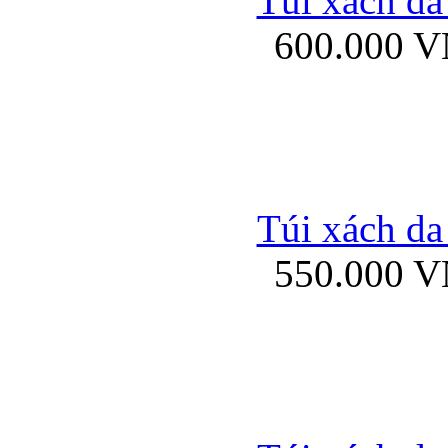
Túi xách da
Bao da iPhone 5 mở
600.000 
Bao da iPhone 
Túi xách da
550.000 
Bao da iPad Mini Bor