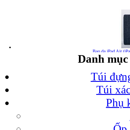
Bao da iPad Air (iPa
Danh mục 
Túi đựn
Túi xá
Bao da iPad Air chính
Phụ 
Ốp 