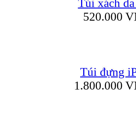
Túi xách da
Bao da iPad mini
520.000 
Túi đựng iP
Túi xách da đư
1.800.000 
Bao da iPad 4, iPad