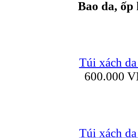
Bao da, ốp
Ốp lưng samsung Ga
Túi xách da
600.000 
Ốp lưng silicon Sam
Ốp lưng Samsung Gala
Túi xách da