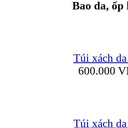
Bao da, ốp
Ốp lưng samsung Ga
Túi xách da
600.000 
Ốp lưng silicon Sam
Ốp lưng Samsung Gala
Túi xách da