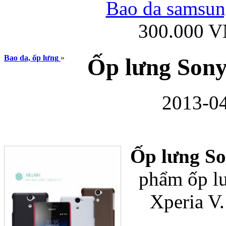
Bao da samsung
300.000 
Ốp lưng iPhone
Bao da, ốp lưng
»
Ốp lưng Sony
2013-04
Bao da Samsung Gala
Ốp lưng S
phẩm ốp lư
Xperia V
Ốp lưng Samsung Galax