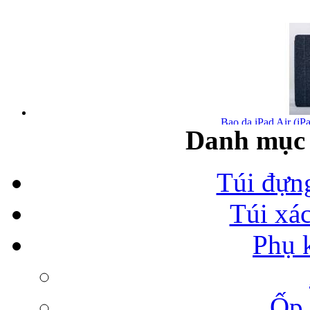
Bao da iPad Air (iPa
Danh mục 
Túi đựn
Túi xá
Bao da iPad Air chính
Phụ 
Ốp 