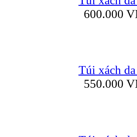
Túi xách da
Bao da iPhone 5 mở
600.000 
Bao da iPhone 
Túi xách da
550.000 
Bao da iPad Mini Bor