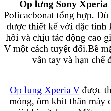
Ốp lưng Sony Xperia
Policacbonat tổng hợp. Dù
Bao da samsung galaxy
được thiết kế với đặc tín
hồi và chịu tác động cao 
V một cách tuyệt đối.Bề m
Bao da Samsung Galaxy 
vân tay và hạn chế
Op lung Xperia V
được th
Ốp lưng iPhone 
mỏng, ôm khít thân máy c