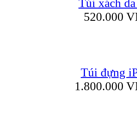
Túi xách da
Bao da iPad mini
520.000 
Túi đựng iP
Túi xách da đư
1.800.000 
Bao da iPad 4, iPad