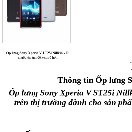
Ốp lưng Sony Xperia V LT25i Nillkin
- Di
Túi xách da 
chuột lên ảnh để xem rõ hơn
Thông tin Ốp lưng S
Ốp lưng Sony Xperia V ST25i Nill
trên thị trường dành cho sản ph
Ốp lưng Sony Xp