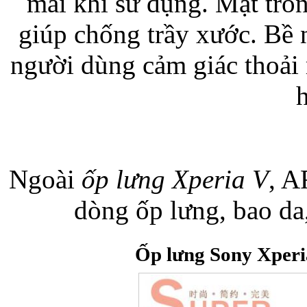
mái khi sử dụng. Mặt tro
giúp chống trầy xước. Bề 
Bao da iPhone 5 
người dùng cảm giác thoải
h
Túi đựng iPad S
Ngoài
ốp lưng Xperia V
, A
dòng ốp lưng, bao da
Ốp lưng Sony Xperi
Túi đựng iPad 