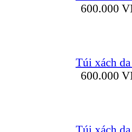
600.000 
Bao da samsung gal
Túi xách da
600.000 
Bao da Samsung Galaxy 
Túi xách da
Ốp lưng HTC