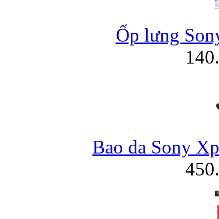
Ốp lưng Sony 
140
Bao da Sony Xpe
450