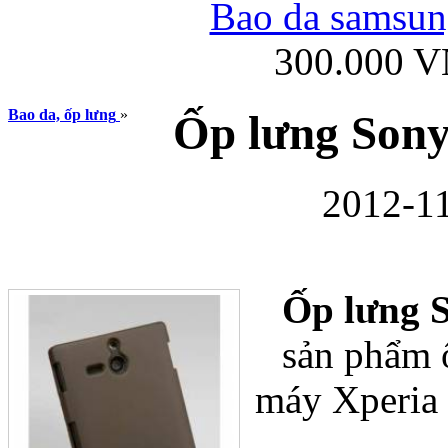
Bao da samsung
300.000 
Ốp lưng iPhone
Bao da, ốp lưng
»
Ốp lưng Sony
2012-11
Bao da Samsung Gala
Ốp lưng 
sản phẩm 
máy Xperia 
Ốp lưng Samsung Galax