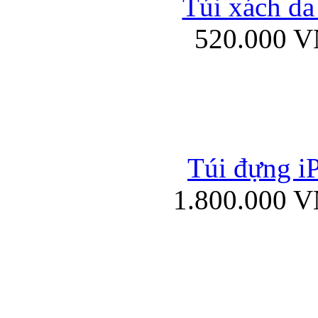
Túi xách da
Bao da iPad mini
520.000 
Túi đựng iP
Túi xách da đư
1.800.000 
Bao da iPad 4, iPad