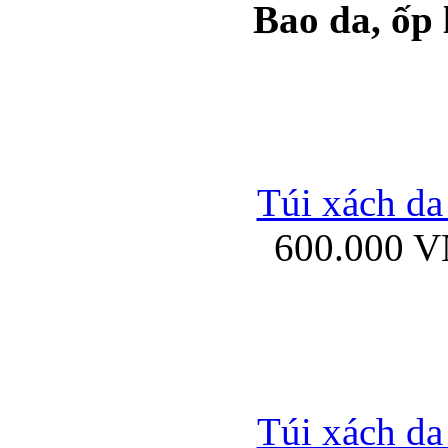
Bao da, ốp
Ốp lưng samsung Ga
Túi xách da
600.000 
Ốp lưng silicon Sam
Ốp lưng Samsung Gala
Túi xách da