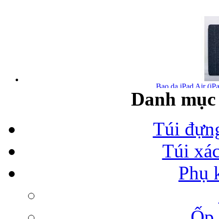
Bao da iPad Air (iPa
Danh mục 
Túi đựn
Túi xá
Bao da iPad Air chính
Phụ 
Ốp 