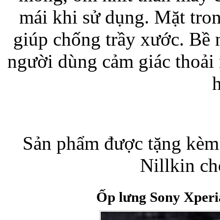
mái khi sử dụng. Mặt tro
Bao da iPhone 5 
giúp chống trầy xước. Bề 
người dùng cảm giác thoải
h
Túi đựng iPad S
Sản phẩm được tặng kèm 
Nillkin c
Túi đựng iPad 
Ốp lưng Sony Xperi