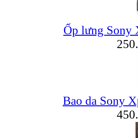
Ốp lưng Sony X
250
Bao da Sony Xpe
450