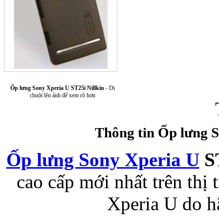
Ốp lưng Sony Xperia U ST25i Nillkin
- Di
Túi xách da 
chuột lên ảnh để xem rõ hơn
Thông tin Ốp lưng S
Ốp lưng Sony Xperia U
S
Ốp lưng Sony Xp
cao cấp mới nhất trên th
Xperia U do 