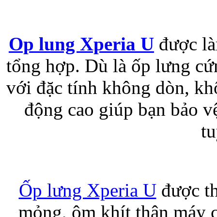
Bao da samsung galaxy
Op lung Xperia U
được là
tổng hợp. Dù là ốp lưng c
với đặc tính không dòn, kh
Bao da Samsung Galaxy 
động cao giúp bạn bảo v
tu
Ốp lưng iPhone 
Ốp lưng Xperia U
được th
mỏng, ôm khít thân máy c