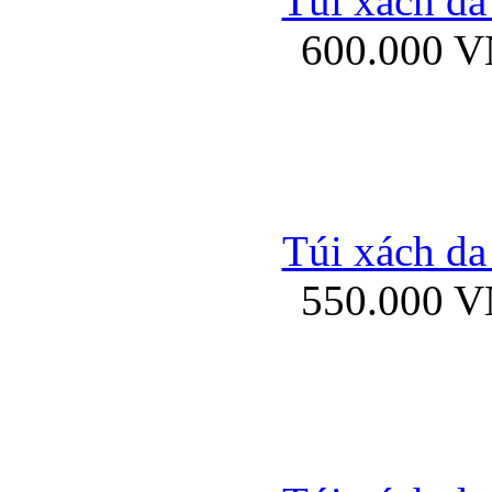
Túi xách da
Bao da iPhone 5 mở
600.000 
Bao da iPhone 
Túi xách da
550.000 
Bao da iPad Mini Bor