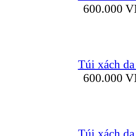
600.000 
Bao da samsung gal
Túi xách da
600.000 
Bao da Samsung Galaxy 
Túi xách da
Ốp lưng HTC