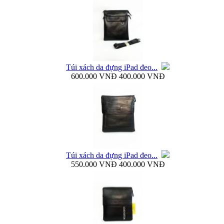
Bao da Samsung Galaxy S4 mini Flip Cover i9190...
Túi xách da đựng iPad đeo...
600.000 VNĐ
400.000 VNĐ
Túi đựng iPad da thật đeo chéo thời...
Túi xách da đựng iPad đeo...
550.000 VNĐ
400.000 VNĐ
Ốp lưng samsung Galaxy S4 i9500 Baseus...