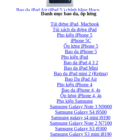
Bao da iPad Air (iPad 5 ) chính hãng Hoco...
Danh mục bao da, ốp lưng
Túi đựng iPad, Macbook
Túi xách da đựng iPad
Phụ kiện iPhone 5
iPhone 5C
Ốp lưng iPhone 5
Bao da iPhone 5
Phụ kiện iPad
Bao da iPad Air chính hãng Hoco Crystal Case...
Bao da iPad 4 3 2
Bao da iPad Mini
Bao da iPad mini 2 (Retina)
Bao Da iPad Air
Phụ kiện iPhone 4
Bao da iPhone 4, 4s
Ốp lưng iPhone 4, 4s
Phụ kiện Samsung
Bao da iPad Air cao cấp Baseus Folio siêu...
Samsung Galaxy Note 3 N9000
Samsung Galaxy S4 i9500
Samsung galaxy s4 mini i9190
Samsung Galaxy Note 2 N7100
Samsung Galaxy S3 i9300
Samsung Galaxy S3 mini i8190