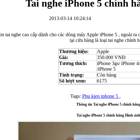
Tai nghe iPhone 5 chính h
2013-03-14 10:24:14
ẩm tai nghe cao cấp dành cho các dòng máy Apple iPhone 5 , ngoài ra c
tại cửa hàng là loại tai nghe chính 
Bao da Samsung Galaxy S3 Mini i8190 Flip Cover...
Thương hiệu:
Apple
Giá:
350.000 VNĐ
Tương thích:
iPhone 3gs/ iPhone 4
/iPhone 5
Tình trạng:
Còn hàng
Số lượt xem:
6175
Ốp lưng HTC One M7 Nillkin
Tags:
Phu kien iphone 5
,
Thông tin Tai nghe iPhone 5 chính hãn
Tai nghe iPhone 5 chính hãng Hình ản
Ốp lưng Sony Xperia Z LT36i Nillkin