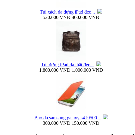
Túi xách da đựng iPad đeo...
520.000 VNĐ
400.000 VNĐ
Ốp lưng silicon Samsung Galaxy S4 Baseus...
Túi đựng iPad da thật đeo...
1.800.000 VNĐ
1.000.000 VNĐ
Ốp lưng Samsung Galaxy S4 i9500 Rock Naked...
Bao da samsung galaxy s4 i9500...
300.000 VNĐ
150.000 VNĐ
Bao da samsung galaxy s4 i9500 Flip Cover