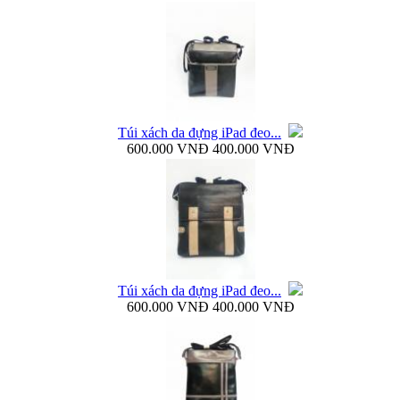
Bao da Galaxy Note 3 N900 mở ngang Zenus...
Túi xách da đựng iPad đeo...
600.000 VNĐ
400.000 VNĐ
Nắp lưng Samsung Galaxy Note 3 N9000 Baseus...
Túi xách da đựng iPad đeo...
600.000 VNĐ
400.000 VNĐ
Bao da Samsung Galaxy Note 3 N9000 Baseus Folio