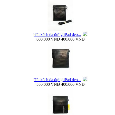
Bao da Samsung Galaxy S4 mini Flip Cover i9190...
Túi xách da đựng iPad đeo...
600.000 VNĐ
400.000 VNĐ
Túi đựng iPad da thật đeo chéo thời...
Túi xách da đựng iPad đeo...
550.000 VNĐ
400.000 VNĐ
Ốp lưng samsung Galaxy S4 i9500 Baseus...