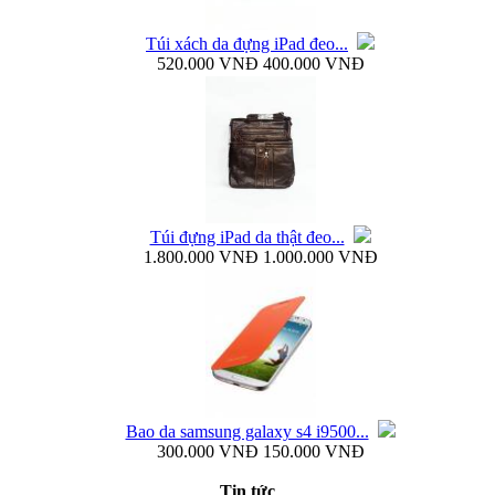
Túi xách da đựng iPad đeo...
520.000 VNĐ
400.000 VNĐ
Ốp lưng silicon Samsung Galaxy S4 Baseus...
Túi đựng iPad da thật đeo...
1.800.000 VNĐ
1.000.000 VNĐ
Ốp lưng Samsung Galaxy S4 i9500 Rock Naked...
Bao da samsung galaxy s4 i9500...
300.000 VNĐ
150.000 VNĐ
Bao da samsung galaxy s4 i9500 Flip Cover
Tin tức