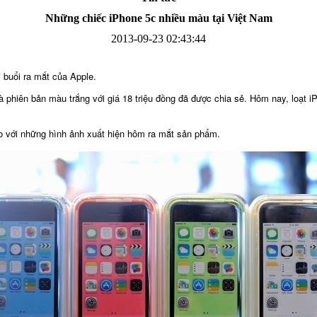
Những chiếc iPhone 5c nhiều màu tại Việt Nam
2013-09-23 02:43:44
 buổi ra mắt của Apple.
Bao da Samsung Galaxy S3 Mini i8190 Flip Cover...
à phiên bản màu trắng với giá 18 triệu đồng đã được chia sẻ. Hôm nay, loạt i
so với những hình ảnh xuất hiện hôm ra mắt sản phẩm.
Ốp lưng HTC One M7 Nillkin
Ốp lưng Sony Xperia Z LT36i Nillkin