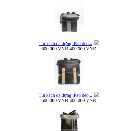
Bao da Galaxy Note 3 N900 mở ngang Zenus...
Túi xách da đựng iPad đeo...
600.000 VNĐ
400.000 VNĐ
Nắp lưng Samsung Galaxy Note 3 N9000 Baseus...
Túi xách da đựng iPad đeo...
600.000 VNĐ
400.000 VNĐ
Bao da Samsung Galaxy Note 3 N9000 Baseus Folio