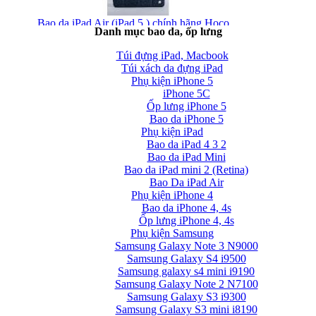
Bao da iPad Air (iPad 5 ) chính hãng Hoco...
Danh mục bao da, ốp lưng
Túi đựng iPad, Macbook
Túi xách da đựng iPad
Phụ kiện iPhone 5
iPhone 5C
Ốp lưng iPhone 5
Bao da iPhone 5
Phụ kiện iPad
Bao da iPad Air chính hãng Hoco Crystal Case...
Bao da iPad 4 3 2
Bao da iPad Mini
Bao da iPad mini 2 (Retina)
Bao Da iPad Air
Phụ kiện iPhone 4
Bao da iPhone 4, 4s
Ốp lưng iPhone 4, 4s
Phụ kiện Samsung
Bao da iPad Air cao cấp Baseus Folio siêu...
Samsung Galaxy Note 3 N9000
Samsung Galaxy S4 i9500
Samsung galaxy s4 mini i9190
Samsung Galaxy Note 2 N7100
Samsung Galaxy S3 i9300
Samsung Galaxy S3 mini i8190