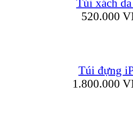
Túi xách da
Bao da iPad mini
520.000 
Túi đựng iP
Túi xách da đư
1.800.000 
Bao da iPad 4, iPad