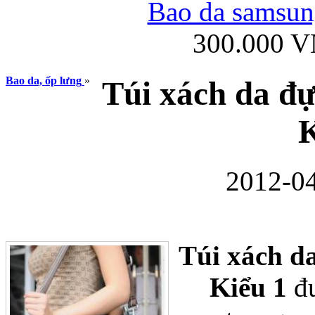
Bao da samsung
300.000 
Ốp lưng iPhone
Bao da, ốp lưng
»
Túi xách da đ
K
2012-04
Bao da Samsung Gala
Túi xách d
Kiểu 1
đư
Ốp lưng Samsung Galax