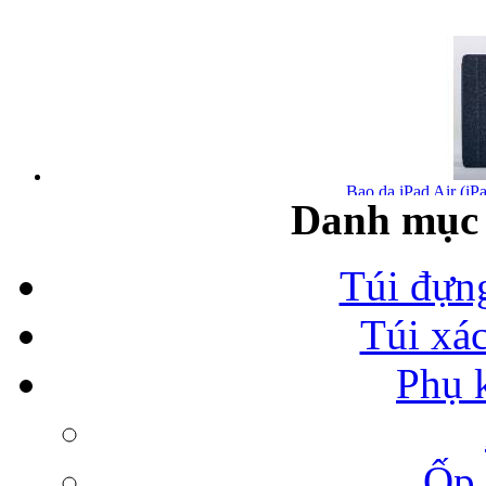
Bao da iPad Air (iPa
Danh mục 
Túi đựn
Túi xá
Bao da iPad Air chính
Phụ 
Ốp 