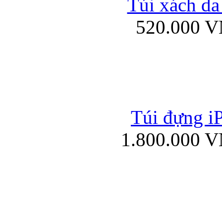
Túi xách da
Bao da iPad mini
520.000 
Túi đựng iP
Túi xách da đư
1.800.000 
Bao da iPad 4, iPad