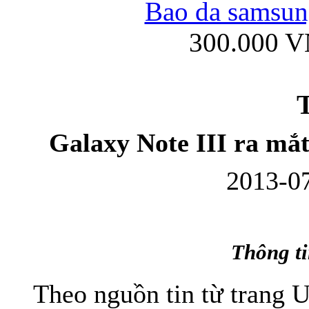
Bao da samsung
300.000 
Ốp lưng iPhone
T
Galaxy Note III ra mắt
2013-07
Bao da Samsung Gala
Thông ti
Theo nguồn tin từ trang 
Ốp lưng Samsung Galax