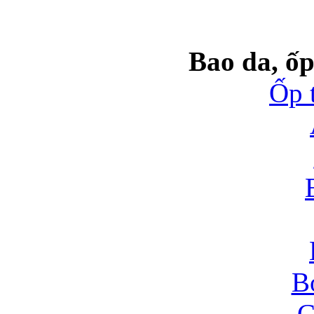
Bao da, ốp
Ốp 
B
C