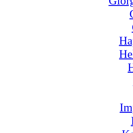
Gior
Ha
He
Im