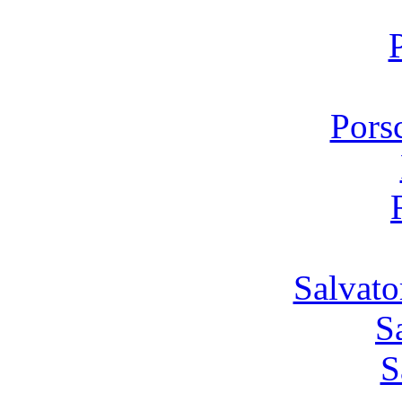
Pors
Salvato
S
S