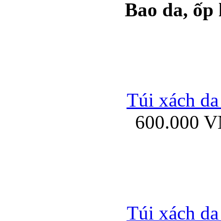
Bao da, ốp
Ốp lưng samsung Ga
Túi xách da
600.000 
Ốp lưng silicon Sam
Ốp lưng Samsung Gala
Túi xách da