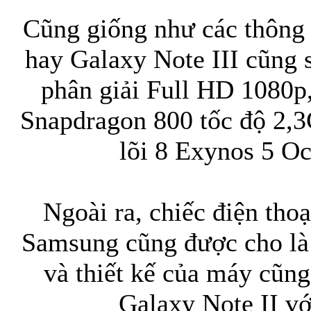
Cũng giống như các thông 
Bao da samsung galaxy
hay Galaxy Note III cũng 
phân giải Full HD 1080p, 
Snapdragon 800 tốc độ 2,
lõi 8 Exynos 5 O
Bao da Samsung Galaxy 
Ngoài ra, chiếc điện tho
Samsung cũng được cho là
Ốp lưng iPhone 
và thiết kế của máy cũn
Galaxy Note II v