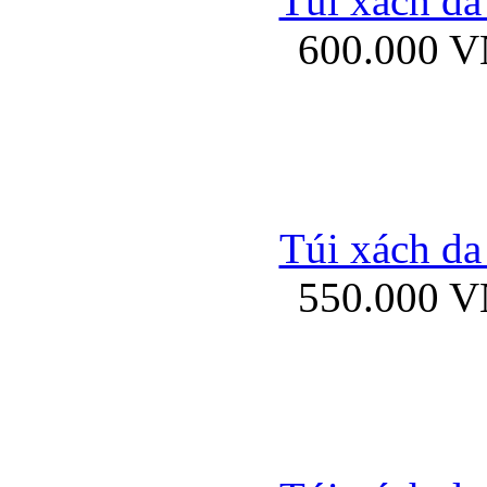
Túi xách da
Bao da iPhone 5 mở
600.000 
Bao da iPhone 
Túi xách da
550.000 
Bao da iPad Mini Bor