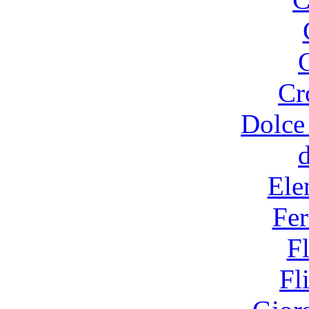
Cr
Dolce
Ele
Fer
F
Fl