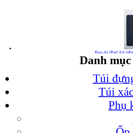
Bao da iPad Air (iPa
Danh mục 
Túi đựn
Túi xá
Bao da iPad Air chính
Phụ 
Ốp 