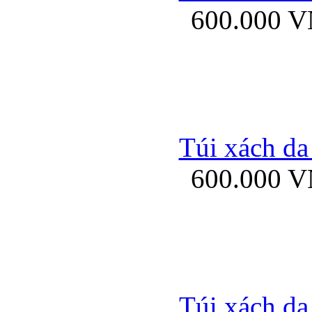
600.000 
Bao da samsung gal
Túi xách da
600.000 
Bao da Samsung Galaxy 
Túi xách da
Ốp lưng HTC