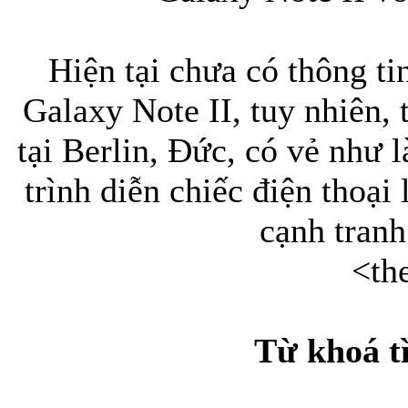
Hiện tại chưa có thông ti
Bao da iPhone 5 
Galaxy Note II, tuy nhiên, 
tại Berlin, Đức, có vẻ như
trình diễn chiếc điện thoại
Túi đựng iPad S
cạnh tranh
<th
Từ khoá t
Túi đựng iPad 