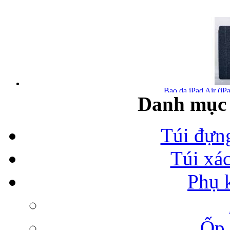
Bao da iPad Air (iPa
Danh mục 
Túi đựn
Túi xá
Bao da iPad Air chính
Phụ 
Ốp 