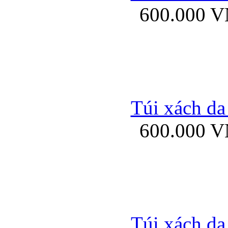
600.000 
Bao da samsung gal
Túi xách da
600.000 
Bao da Samsung Galaxy 
Túi xách da
Ốp lưng HTC