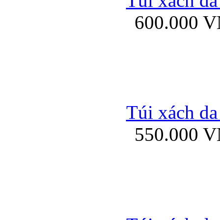
Túi xách da
Bao da iPhone 5 mở
600.000 
Bao da iPhone 
Túi xách da
550.000 
Bao da iPad Mini Bor