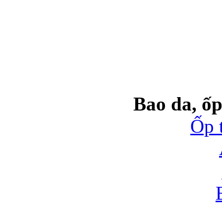
Bao da, ốp
Ốp 