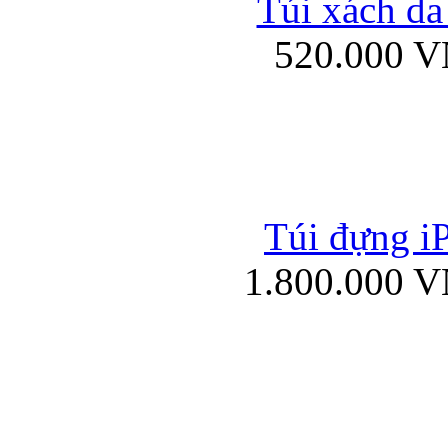
Túi xách da
Bao da iPad mini
520.000 
Túi đựng iP
Túi xách da đư
1.800.000 
Bao da iPad 4, iPad