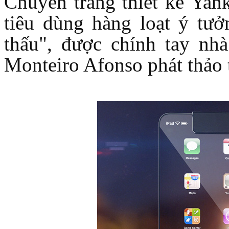
Chuyên trang thiết kế Yan
tiêu dùng hàng loạt ý tưở
thấu", được chính tay nhà
Monteiro Afonso phát thảo 
Túi xách da 
Ốp lưng Sony Xp