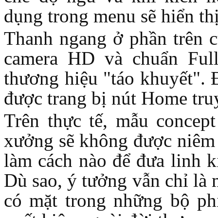
dụng trong menu sẽ hiển thị
Thanh ngang ở phần trên củ
Bao da iPhone 5 
camera HD và chuẩn Full
thương hiệu "táo khuyết". 
được trang bị nút Home tru
Túi đựng iPad S
Trên thực tế, mẫu concept
xưởng sẽ không được niêm y
làm cách nào để đưa linh k
Dù sao, ý tưởng vẫn chỉ là
Túi đựng iPad 
có mặt trong những bộ phi