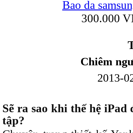
Bao da samsung
300.000 
Ốp lưng iPhone
T
Chiêm ngư
2013-02
Bao da Samsung Gala
Sẽ ra sao khi thế hệ iPad 
tập?
Ốp lưng Samsung Galax