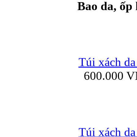
Bao da, ốp
Ốp lưng samsung Ga
Túi xách da
600.000 
Ốp lưng silicon Sam
Ốp lưng Samsung Gala
Túi xách da