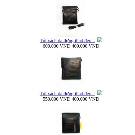
Bao da Samsung Galaxy S4 mini Flip Cover i9190...
Túi xách da đựng iPad đeo...
600.000 VNĐ
400.000 VNĐ
Túi đựng iPad da thật đeo chéo thời...
Túi xách da đựng iPad đeo...
550.000 VNĐ
400.000 VNĐ
Ốp lưng samsung Galaxy S4 i9500 Baseus...