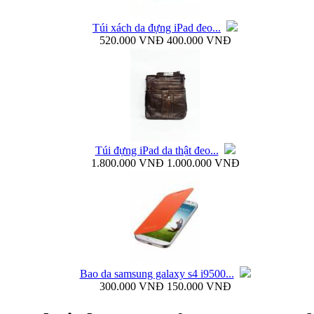
Túi xách da đựng iPad đeo...
520.000 VNĐ
400.000 VNĐ
Ốp lưng silicon Samsung Galaxy S4 Baseus...
Túi đựng iPad da thật đeo...
1.800.000 VNĐ
1.000.000 VNĐ
Ốp lưng Samsung Galaxy S4 i9500 Rock Naked...
Bao da samsung galaxy s4 i9500...
300.000 VNĐ
150.000 VNĐ
Bao da samsung galaxy s4 i9500 Flip Cover