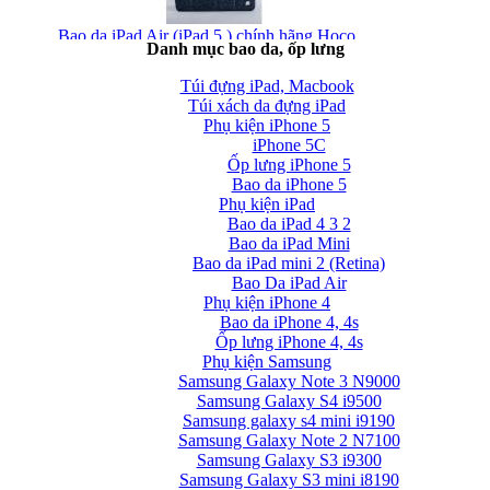
Bao da iPad Air (iPad 5 ) chính hãng Hoco...
Danh mục bao da, ốp lưng
Túi đựng iPad, Macbook
Túi xách da đựng iPad
Phụ kiện iPhone 5
iPhone 5C
Ốp lưng iPhone 5
Bao da iPhone 5
Phụ kiện iPad
Bao da iPad Air chính hãng Hoco Crystal Case...
Bao da iPad 4 3 2
Bao da iPad Mini
Bao da iPad mini 2 (Retina)
Bao Da iPad Air
Phụ kiện iPhone 4
Bao da iPhone 4, 4s
Ốp lưng iPhone 4, 4s
Phụ kiện Samsung
Bao da iPad Air cao cấp Baseus Folio siêu...
Samsung Galaxy Note 3 N9000
Samsung Galaxy S4 i9500
Samsung galaxy s4 mini i9190
Samsung Galaxy Note 2 N7100
Samsung Galaxy S3 i9300
Samsung Galaxy S3 mini i8190