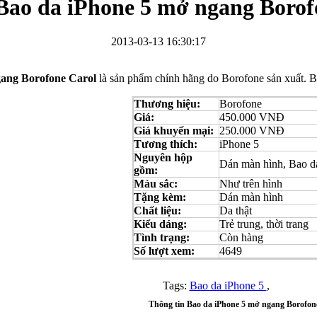
Bao da iPhone 5 mở ngang Borof
2013-03-13 16:30:17
gang Borofone Carol
là sản phẩm chính hãng do Borofone sản xuất
Bao da Samsung Galaxy S3 Mini i8190 Flip Cover...
Thương hiệu:
Borofone
Giá:
450.000 VNĐ
Giá khuyến mại:
250.000 VNĐ
Tương thích:
iPhone 5
Nguyên hộp
Dán màn hình, Bao d
gồm:
Màu sắc:
Như trên hình
Tặng kèm:
Dán màn hình
Ốp lưng HTC One M7 Nillkin
Chất liệu:
Da thật
Kiểu dáng:
Trẻ trung, thời trang
Tình trạng:
Còn hàng
Số lượt xem:
4649
Tags:
Bao da iPhone 5
,
Thông tin Bao da iPhone 5 mở ngang Borofon
Ốp lưng Sony Xperia Z LT36i Nillkin