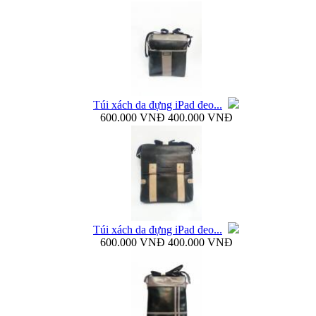
Bao da Galaxy Note 3 N900 mở ngang Zenus...
Túi xách da đựng iPad đeo...
600.000 VNĐ
400.000 VNĐ
Nắp lưng Samsung Galaxy Note 3 N9000 Baseus...
Túi xách da đựng iPad đeo...
600.000 VNĐ
400.000 VNĐ
Bao da Samsung Galaxy Note 3 N9000 Baseus Folio