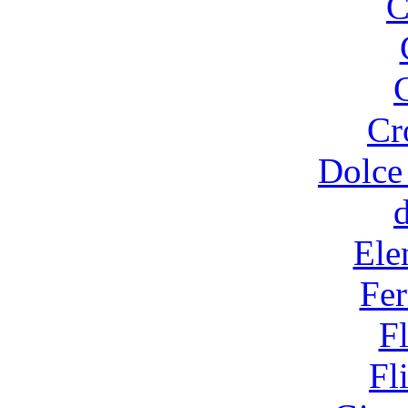
C
Cr
Dolce
Ele
Fer
F
Fl