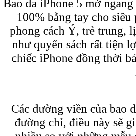
Bao da iPhone 5 mở ngang H
100% bằng tay cho siêu p
Bao da iPhone 5 
phong cách Ý, trẻ trung, 
như quyển sách rất tiện 
chiếc iPhone đồng thời bả
Túi đựng iPad S
Các đường viền của bao d
Túi đựng iPad 
đường chỉ, điều này sẽ g
nhiều so với những mẫu 