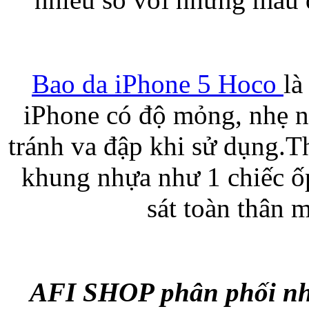
Túi đựng iP
Bao da iPhone 5 Hoco
là
iPhone có độ mỏng, nhẹ n
tránh va đập khi sử dụng.
Bao da Samsung Galaxy
khung nhựa như 1 chiếc ố
sát toàn thân 
Bao da Samsung Ga
AFI SHOP phân phối n