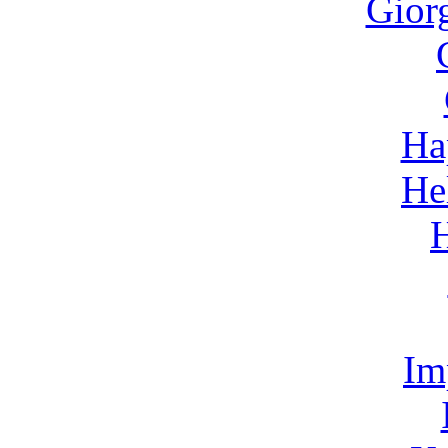
Gior
Ha
He
Im