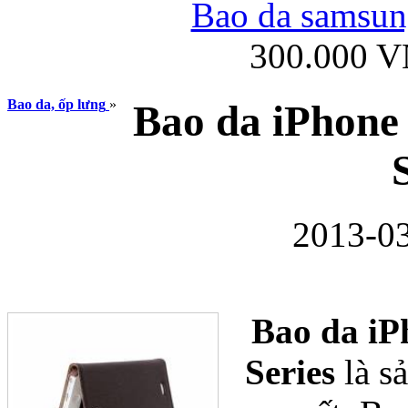
Bao da samsung
300.000 
Ốp lưng iPhone
Bao da, ốp lưng
»
Bao da iPhone
2013-03
Bao da Samsung Gala
Bao da iP
Series
là s
Ốp lưng Samsung Galax