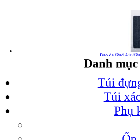
Bao da iPad Air (iPa
Danh mục 
Túi đựn
Túi xá
Bao da iPad Air chính
Phụ 
Ốp 