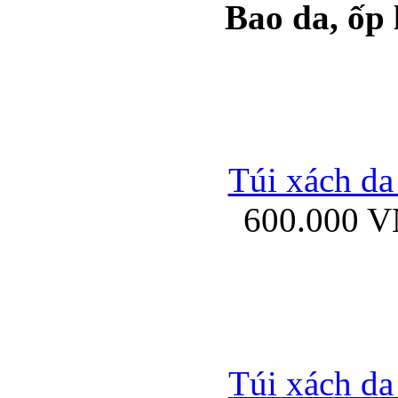
Bao da, ốp
Ốp lưng samsung Ga
Túi xách da
600.000 
Ốp lưng silicon Sam
Ốp lưng Samsung Gala
Túi xách da