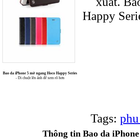
xuất. B
Happy Seri
Túi xách da 
Bao da iPhone 5 mở ngang Hoco Happy Series
- Di chuột lên ảnh để xem rõ hơn
Ốp lưng Sony Xp
Tags:
phu
Thông tin Bao da iPhon