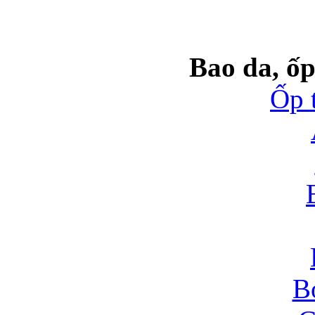
Bao da, ốp
Ốp 
B