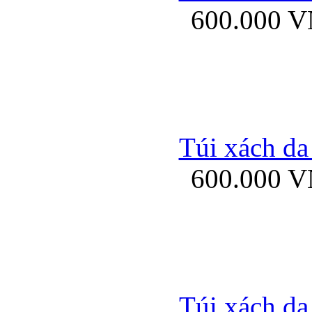
600.000 
Bao da samsung gal
Túi xách da
600.000 
Bao da Samsung Galaxy 
Túi xách da
Ốp lưng HTC