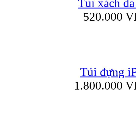
Túi xách da
Bao da iPad mini
520.000 
Túi đựng iP
Túi xách da đư
1.800.000 
Bao da iPad 4, iPad