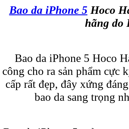
Bao da iPhone 5
Hoco Ha
Bao da samsung galaxy
hãng do 
Bao da iPhone 5 Hoco Ha
Bao da Samsung Galaxy 
công cho ra sản phẩm cực k
cấp rất đẹp, đây xứng đán
bao da sang trọng nh
Ốp lưng iPhone 