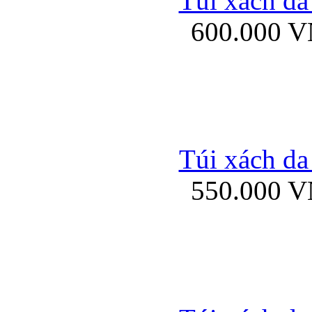
Túi xách da
Bao da iPhone 5 mở
600.000 
Bao da iPhone 
Túi xách da
550.000 
Bao da iPad Mini Bor