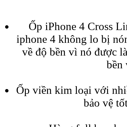
Bao da iPhone 5 
Ốp iPhone 4 Cross Lin
iphone 4 không lo bị nó
về độ bền vì nó được là
bền 
Túi đựng iPad S
Ốp viền kim loại với nhi
bảo vệ tố
Túi đựng iPad 