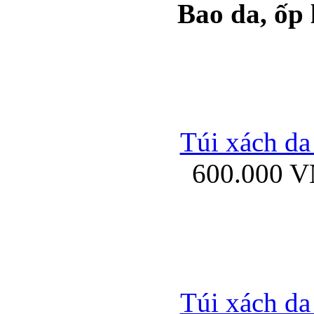
Bao da, ốp
Ốp lưng samsung Ga
Túi xách da
600.000 
Ốp lưng silicon Sam
Ốp lưng Samsung Gala
Túi xách da