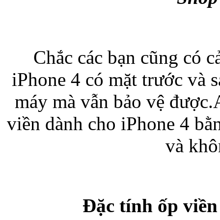
Bao da samsung galaxy
Chắc các bạn cũng có c
iPhone 4 có mặt trước và s
máy mà vẫn bảo vệ được
Bao da Samsung Galaxy 
viền dành cho iPhone 4 bằ
và khô
Ốp lưng iPhone 
Đặc tính ốp viề