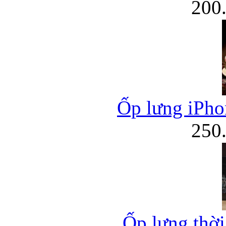
200
Ốp lưng iPhon
250
Ốp lưng thời