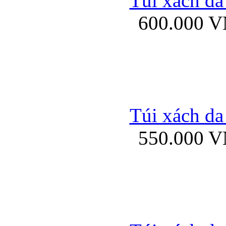
Túi xách da
Bao da iPhone 5 mở
600.000 
Bao da iPhone 
Túi xách da
550.000 
Bao da iPad Mini Bor