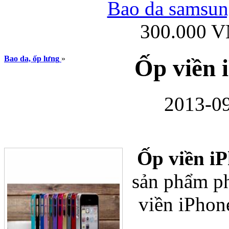
Bao da samsung
300.000 
Ốp lưng iPhone
Bao da, ốp lưng
»
Ốp viền 
2013-09
Bao da Samsung Gala
Ốp viền 
sản phẩm p
viền iPhone
Ốp lưng Samsung Galax