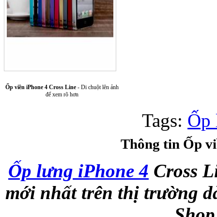
Ốp viền iPhone 4 Cross Line
- Di chuột lên ảnh
Túi xách da 
để xem rõ hơn
Tags:
Ốp 
Thông tin Ốp vi
Ốp lưng iPhone 4
Cross L
Ốp lưng Sony Xp
mới nhất trên thị trường 
Shop 