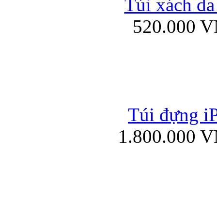
Túi xách da
Bao da iPad mini
520.000 
Túi đựng iP
Túi xách da đư
1.800.000 
Bao da iPad 4, iPad