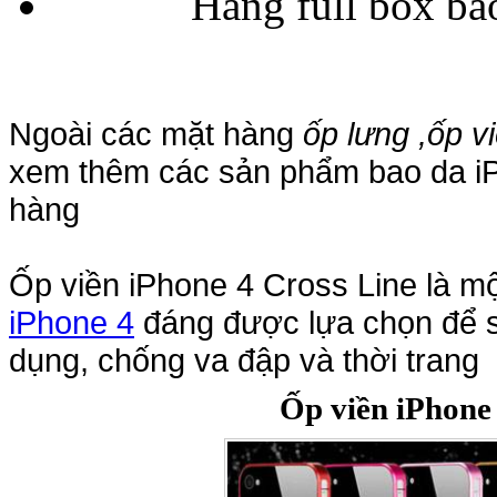
Hàng full box ba
Túi đựng iP
Ngoài các mặt hàng
ốp lưng ,ốp v
xem thêm các sản phẩm bao da iP
hàng
Bao da Samsung Galaxy
Ốp viền iPhone 4 Cross Line là mô
iPhone 4
đáng được lựa chọn để sư
dụng, chống va đập và thời trang
Ốp viền iPhone
Bao da Samsung Ga