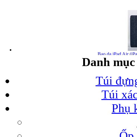
Bao da iPad Air (iPa
Danh mục 
Túi đựn
Túi xá
Bao da iPad Air chính
Phụ 
Ốp 