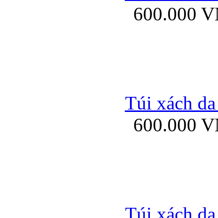
600.000 
Bao da samsung gal
Túi xách da
600.000 
Bao da Samsung Galaxy 
Túi xách da
Ốp lưng HTC