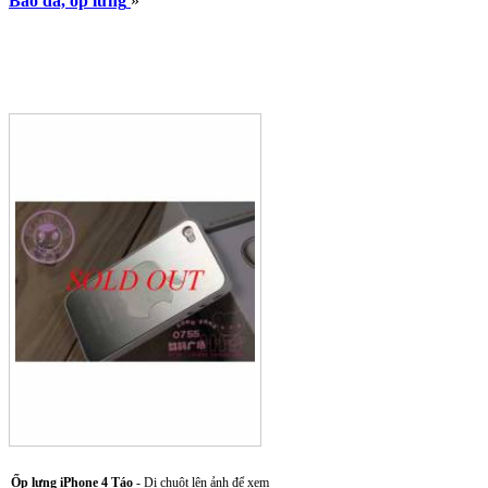
Bao da, ốp lưng
»
Ốp lưng iPhone 4 Táo
- Di chuột lên ảnh để xem