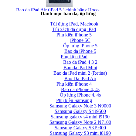
Bao da iPad Air (iPad 5 ) chính hãng Hoco...
Danh mục bao da, ốp lưng
Túi đựng iPad, Macbook
Túi xách da đựng iPad
Phụ kiện iPhone 5
iPhone 5C
Ốp lưng iPhone 5
Bao da iPhone 5
Phụ kiện iPad
Bao da iPad Air chính hãng Hoco Crystal Case...
Bao da iPad 4 3 2
Bao da iPad Mini
Bao da iPad mini 2 (Retina)
Bao Da iPad Air
Phụ kiện iPhone 4
Bao da iPhone 4, 4s
Ốp lưng iPhone 4, 4s
Phụ kiện Samsung
Bao da iPad Air cao cấp Baseus Folio siêu...
Samsung Galaxy Note 3 N9000
Samsung Galaxy S4 i9500
Samsung galaxy s4 mini i9190
Samsung Galaxy Note 2 N7100
Samsung Galaxy S3 i9300
Samsung Galaxy S3 mini i8190