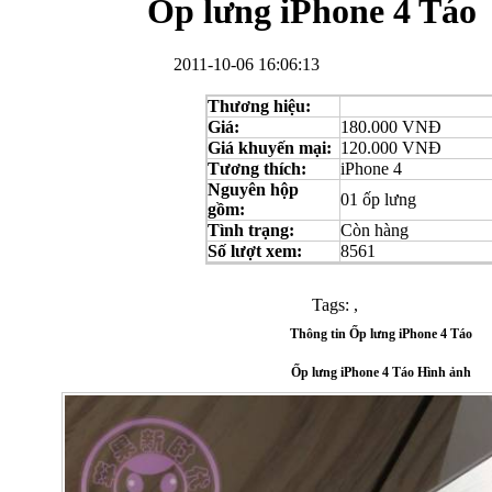
Ốp lưng iPhone 4 Táo
2011-10-06 16:06:13
Thương hiệu:
Giá:
180.000 VNĐ
Bao da Samsung Galaxy S3 Mini i8190 Flip Cover...
Giá khuyến mại:
120.000 VNĐ
Tương thích:
iPhone 4
Nguyên hộp
01 ốp lưng
gồm:
Tình trạng:
Còn hàng
Số lượt xem:
8561
Tags:
,
Ốp lưng HTC One M7 Nillkin
Thông tin Ốp lưng iPhone 4 Táo
Ốp lưng iPhone 4 Táo Hình ảnh
Ốp lưng Sony Xperia Z LT36i Nillkin