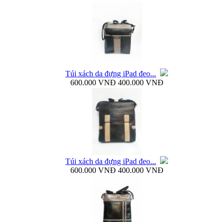
Bao da Galaxy Note 3 N900 mở ngang Zenus...
Túi xách da đựng iPad đeo...
600.000 VNĐ
400.000 VNĐ
Nắp lưng Samsung Galaxy Note 3 N9000 Baseus...
Túi xách da đựng iPad đeo...
600.000 VNĐ
400.000 VNĐ
Bao da Samsung Galaxy Note 3 N9000 Baseus Folio