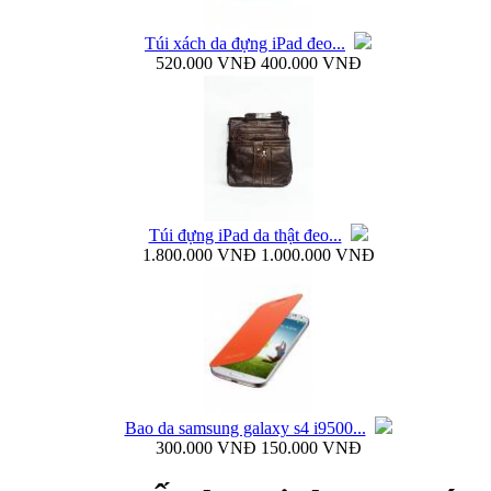
Túi xách da đựng iPad đeo...
520.000 VNĐ
400.000 VNĐ
Ốp lưng silicon Samsung Galaxy S4 Baseus...
Túi đựng iPad da thật đeo...
1.800.000 VNĐ
1.000.000 VNĐ
Ốp lưng Samsung Galaxy S4 i9500 Rock Naked...
Bao da samsung galaxy s4 i9500...
300.000 VNĐ
150.000 VNĐ
Bao da samsung galaxy s4 i9500 Flip Cover