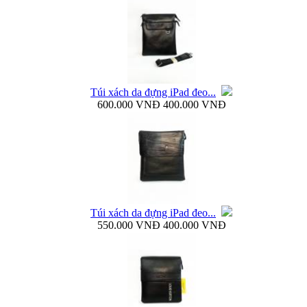
Bao da Samsung Galaxy S4 mini Flip Cover i9190...
Túi xách da đựng iPad đeo...
600.000 VNĐ
400.000 VNĐ
Túi đựng iPad da thật đeo chéo thời...
Túi xách da đựng iPad đeo...
550.000 VNĐ
400.000 VNĐ
Ốp lưng samsung Galaxy S4 i9500 Baseus...