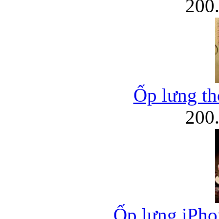
200
Bao da iPhone
Ốp lưng thờ
200
Ốp lưng iPhon