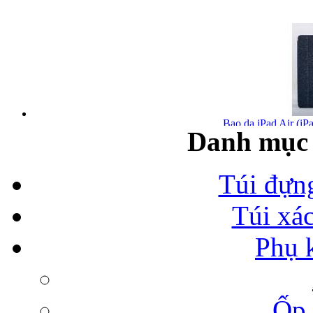
Bao da iPad Air (iPa
Danh mục 
Túi đựn
Túi xá
Bao da iPad Air chính
Phụ 
Ốp 