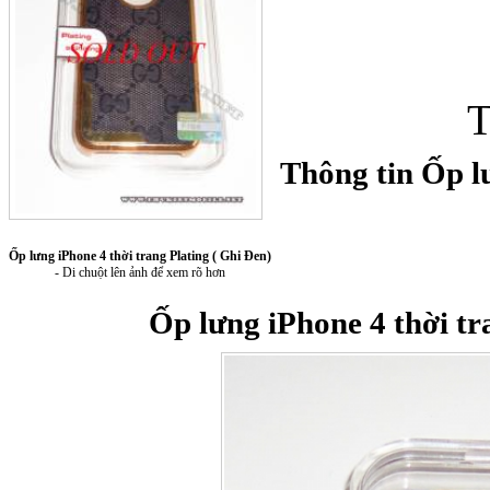
T
Thông tin Ốp lư
Túi xách da 
Ốp lưng iPhone 4 thời trang Plating ( Ghi Đen)
- Di chuột lên ảnh để xem rõ hơn
Ốp lưng iPhone 4 thời tr
Ốp lưng Sony Xp