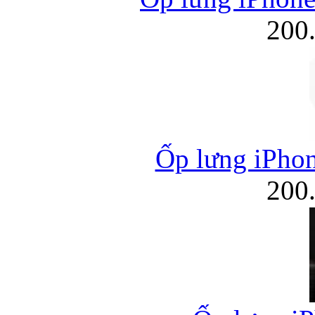
200
Ốp lưng iPhon
200