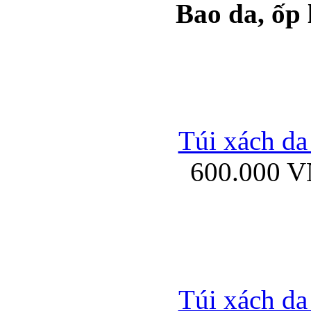
Bao da, ốp
Ốp lưng samsung Ga
Túi xách da
600.000 
Ốp lưng silicon Sam
Ốp lưng Samsung Gala
Túi xách da