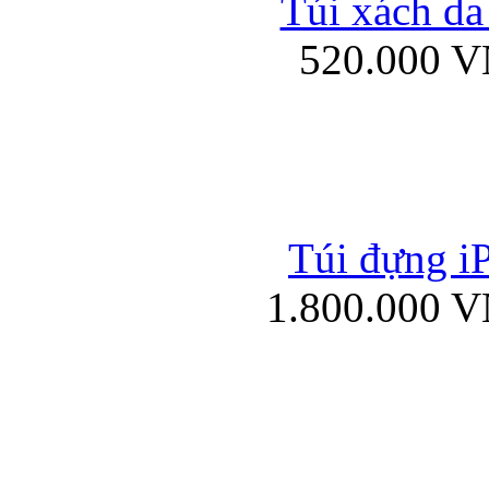
Túi xách da
Bao da iPad mini
520.000 
Túi đựng iP
Túi xách da đư
1.800.000 
Bao da iPad 4, iPad