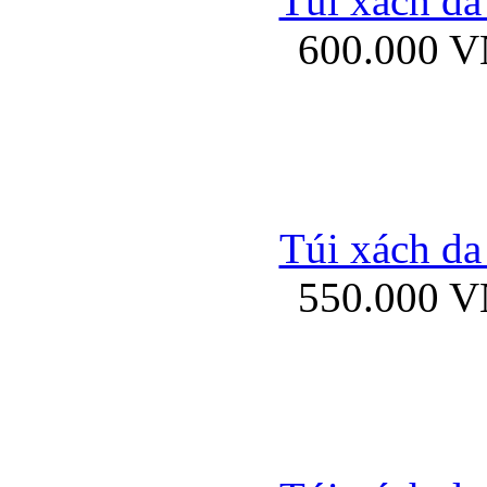
Túi xách da
Bao da iPhone 5 mở
600.000 
Bao da iPhone 
Túi xách da
550.000 
Bao da iPad Mini Bor