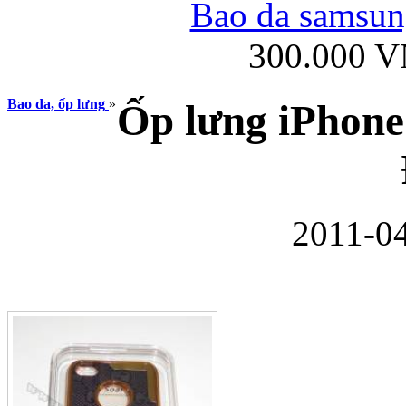
Bao da samsung
300.000 
Ốp lưng iPhone
Bao da, ốp lưng
»
Ốp lưng iPhone 
2011-04
Bao da Samsung Gala
Ốp lưng Samsung Galax