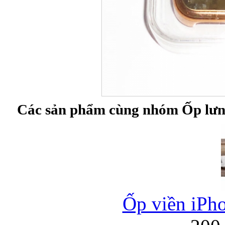
Bao da iPhone 5 
Các sản phẩm cùng nhóm Ốp lưng 
Túi đựng iPad S
Túi đựng iPad 
Ốp viền iPho