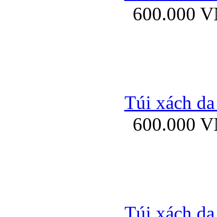
600.000 
Bao da samsung gal
Túi xách da
600.000 
Bao da Samsung Galaxy 
Túi xách da
Ốp lưng HTC