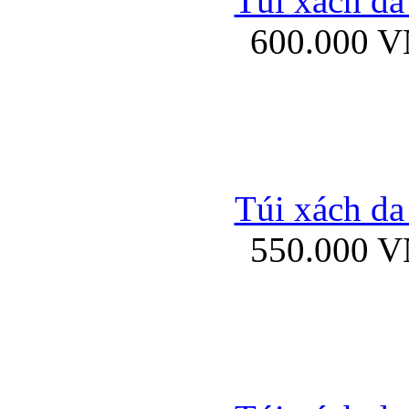
Túi xách da
Bao da iPhone 5 mở
600.000 
Bao da iPhone 
Túi xách da
550.000 
Bao da iPad Mini Bor