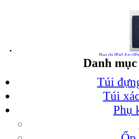
Bao da iPad Air (iPa
Danh mục 
Túi đựn
Túi xá
Bao da iPad Air chính
Phụ 
Ốp 