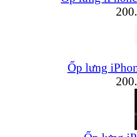
200
Ốp lưng iPhon
200