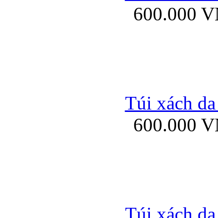
600.000 
Bao da samsung gal
Túi xách da
600.000 
Bao da Samsung Galaxy 
Túi xách da
Ốp lưng HTC