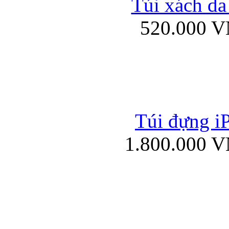
Túi xách da
Bao da iPad mini
520.000 
Túi đựng iP
Túi xách da đư
1.800.000 
Bao da iPad 4, iPad