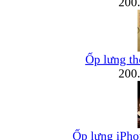
200
Ốp lưng thờ
200
Ốp lưng iPhon