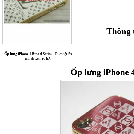
Thông 
Ốp lưng iPhone 4 Brand Series
- Di chuột lên
Túi xách da 
ảnh để xem rõ hơn
Ốp lưng iPhone 
Ốp lưng Sony Xp