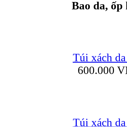
Bao da, ốp
Ốp lưng samsung Ga
Túi xách da
600.000 
Ốp lưng silicon Sam
Ốp lưng Samsung Gala
Túi xách da