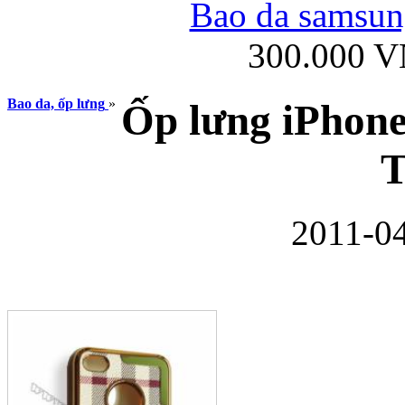
Bao da samsung
300.000 
Ốp lưng iPhone
Bao da, ốp lưng
»
Ốp lưng iPhone 
T
2011-04
Bao da Samsung Gala
Ốp lưng Samsung Galax