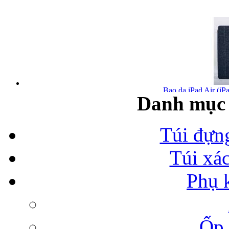
Bao da iPad Air (iPa
Danh mục 
Túi đựn
Túi xá
Bao da iPad Air chính
Phụ 
Ốp 