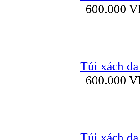
600.000 
Bao da samsung gal
Túi xách da
600.000 
Bao da Samsung Galaxy 
Túi xách da
Ốp lưng HTC