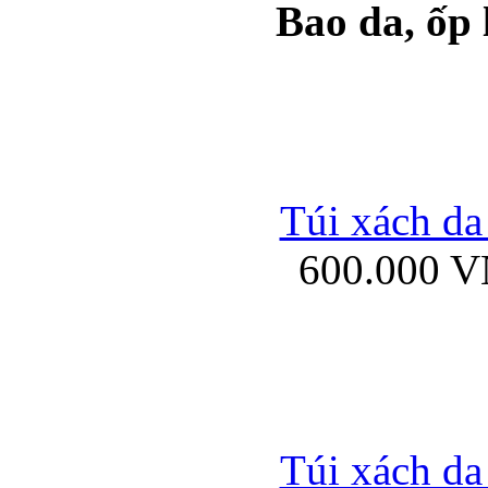
Bao da, ốp
Ốp lưng samsung Ga
Túi xách da
600.000 
Ốp lưng silicon Sam
Ốp lưng Samsung Gala
Túi xách da