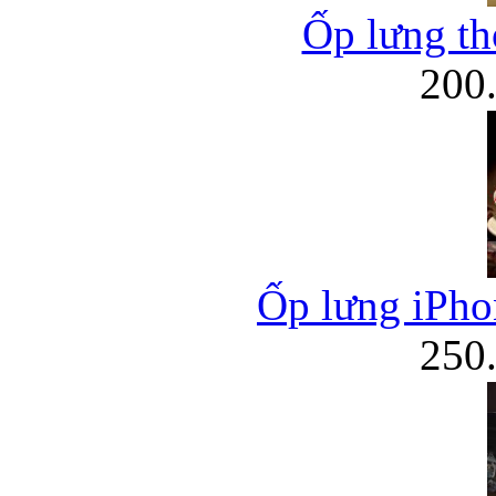
Ốp lưng thờ
200
Ốp lưng iPhon
250