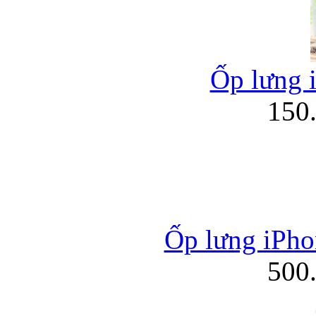
Ốp lưng 
150
Ốp lưng iPho
500