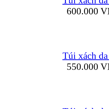
Túi xách da
Bao da iPhone 5 mở
600.000 
Bao da iPhone 
Túi xách da
550.000 
Bao da iPad Mini Bor