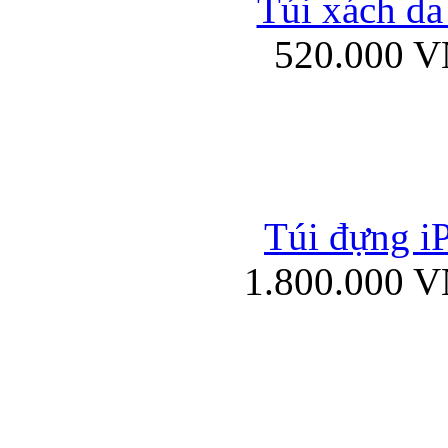
Túi xách da
Bao da iPad mini
520.000 
Túi đựng iP
Túi xách da đư
1.800.000 
Bao da iPad 4, iPad