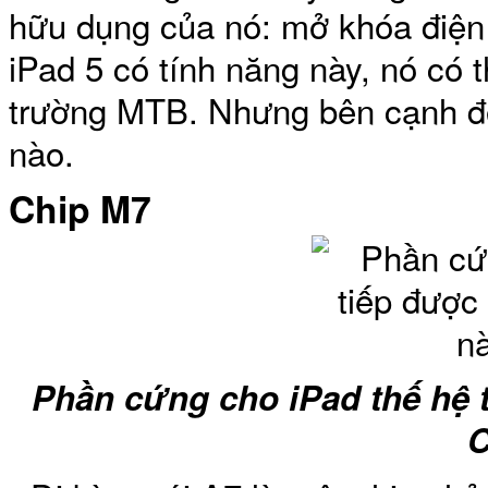
hữu dụng của nó: mở khóa điện 
iPad 5 có tính năng này, nó có t
Túi đựng iP
trường MTB. Nhưng bên cạnh đó,
nào.
Chip M7
Bao da Samsung Galaxy
Phần cứng cho iPad thế hệ 
C
Bao da Samsung Ga