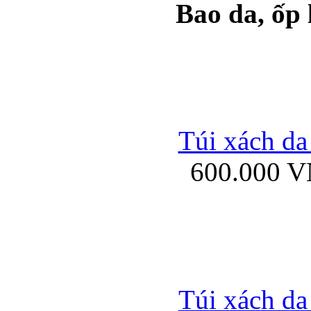
Bao da, ốp
Ốp lưng samsung Ga
Túi xách da
600.000 
Ốp lưng silicon Sam
Ốp lưng Samsung Gala
Túi xách da