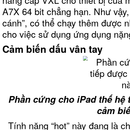
A7X 64 bit chẳng hạn. Như vậy,
cánh”, có thể chạy thêm được n
Bao da iPhone 5 
cho việc sử dụng ứng dụng nặng
Cảm biến dấu vân tay
Túi đựng iPad S
Phần cứng cho iPad thế hệ 
cảm biế
Túi đựng iPad 
Tính năng “hot” này đang là c