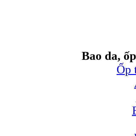
Bao da, ốp
Ốp 