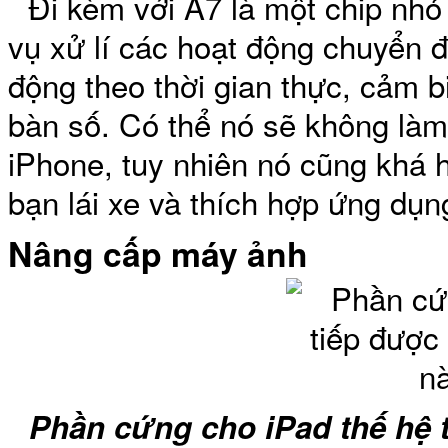
Đi kèm với A7 là một chip nhỏ
vụ xử lí các hoạt động chuyển đ
động theo thời gian thực, cảm b
Bao da iPhone
bàn số. Có thể nó sẽ không làm
iPhone, tuy nhiên nó cũng khá h
bạn lái xe và thích hợp ứng dụn
Nâng cấp máy ảnh
Phần cứng cho iPad thế hệ 