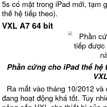
5s có mặt trong iPad mới, tạm gọ
thế hệ tiếp theo).
Bao da samsung galaxy
VXL A7 64 bit
Bao da Samsung Galaxy 
Phần cứng cho iPad thế hệ 
VXL
Ra mắt vào tháng 10/2012 và 
Ốp lưng iPhone 
đang hoạt động khá tốt. Tuy nhiê
nâng cấp VXL cho thiết bị của 