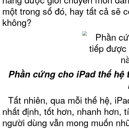
một trong số đó, hay tất cả sẽ c
không?
Túi xách da 
Phần cứng cho iPad thế hệ 
Tất nhiên, qua mỗi thế hệ, iP
Ốp lưng Sony Xp
nhất định, tốt hơn, nhanh hơn, 
người dùng vẫn mong muốn nhữ