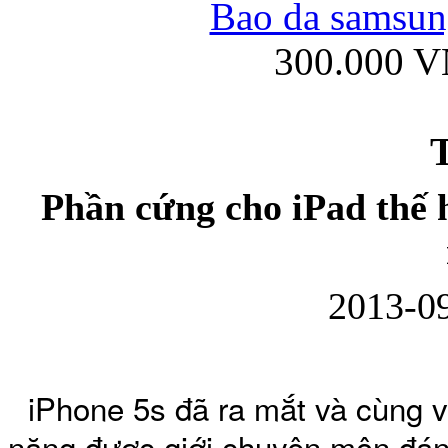
Bao da samsung
300.000 
Ốp lưng iPhone
T
Phần cứng cho iPad thế 
Bao da Samsung Gala
2013-09
iPhone 5s đã ra mắt và cùng v
Ốp lưng Samsung Galax
năng được giới chuyên môn đánh 