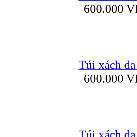
600.000 
Bao da samsung gal
Túi xách da
600.000 
Bao da Samsung Galaxy 
Túi xách da
Ốp lưng HTC