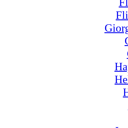
F
Fl
Gior
Ha
He