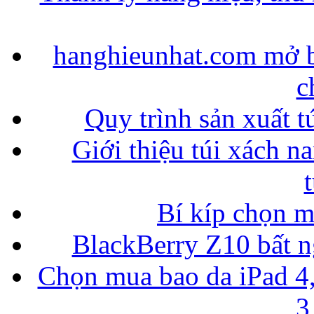
hanghieunhat.com mở b
c
Quy trình sản xuất t
Giới thiệu túi xách n
Bí kíp chọn 
BlackBerry Z10 bất ng
Chọn mua bao da iPad 4,
3