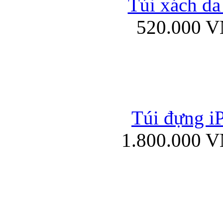
Túi xách da
Bao da iPad mini
520.000 
Túi đựng iP
Túi xách da đư
1.800.000 
Bao da iPad 4, iPad