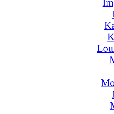
Im
Ka
K
Lou
Mo