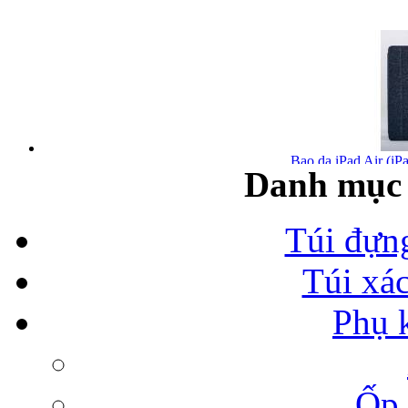
Bao da iPad Air (iPa
Danh mục 
Túi đựn
Túi xá
Bao da iPad Air chính
Phụ 
Ốp 