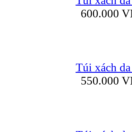
Túi xách da
Bao da iPhone 5 mở
600.000 
Bao da iPhone 
Túi xách da
550.000 
Bao da iPad Mini Bor