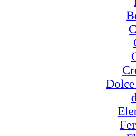
B
C
Cr
Dolce
Ele
Fer