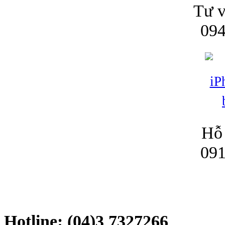
Tư v
094
Hỗ 
091
Hotline: (04)3 7327266