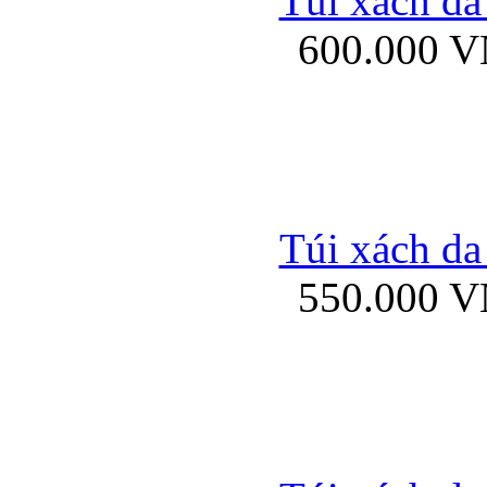
Túi xách da
Bao da iPhone 5 mở
600.000 
Bao da iPhone 
Túi xách da
550.000 
Bao da iPad Mini Bor