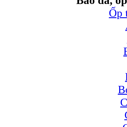
Bao da, ốp
Ốp 
B
C