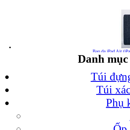
Bao da iPad Air (iPa
Danh mục 
Túi đựn
Túi xá
Bao da iPad Air chính
Phụ 
Ốp 