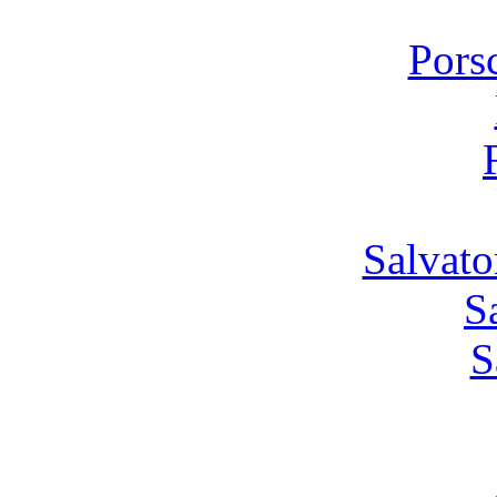
Pors
Salvato
S
S