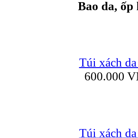
Bao da, ốp
Ốp lưng samsung Ga
Túi xách da
600.000 
Ốp lưng silicon Sam
Ốp lưng Samsung Gala
Túi xách da