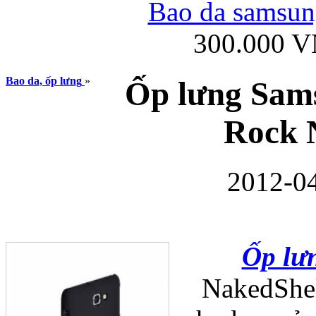
Bao da samsung
300.000 
Ốp lưng iPhone
Bao da, ốp lưng
»
Ốp lưng Sam
Rock 
2012-04
Bao da Samsung Gala
Ốp lư
NakedShel
Ốp lưng Samsung Galax