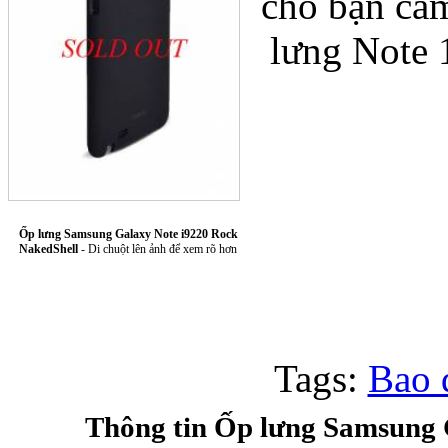
cho bạn cảm
lưng Note 
Túi xách da 
Ốp lưng Samsung Galaxy Note i9220 Rock
NakedShell
- Di chuột lên ảnh để xem rõ hơn
Ốp lưng Sony Xp
Tags:
Bao 
Thông tin Ốp lưng Samsung 