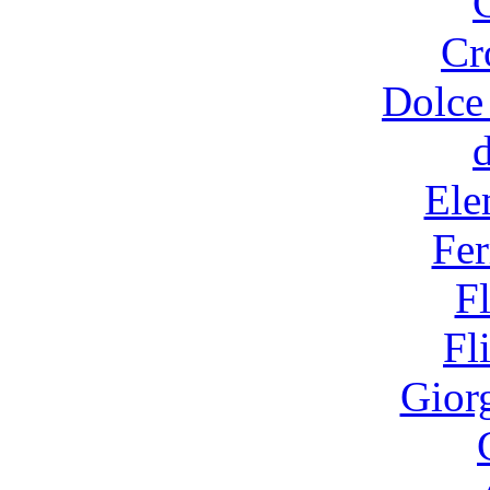
Cr
Dolce
Ele
Fer
F
Fl
Gior