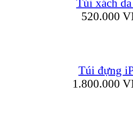
Túi xách da
Bao da iPad mini
520.000 
Túi đựng iP
Túi xách da đư
1.800.000 
Bao da iPad 4, iPad