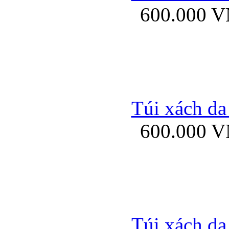
600.000 
Bao da samsung gal
Túi xách da
600.000 
Bao da Samsung Galaxy 
Túi xách da
Ốp lưng HTC