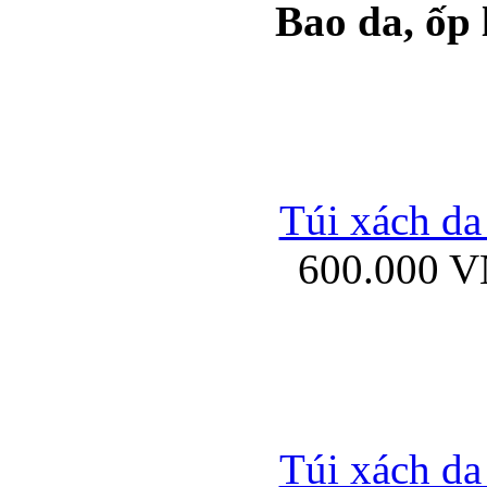
Bao da, ốp
Ốp lưng samsung Ga
Túi xách da
600.000 
Ốp lưng silicon Sam
Ốp lưng Samsung Gala
Túi xách da