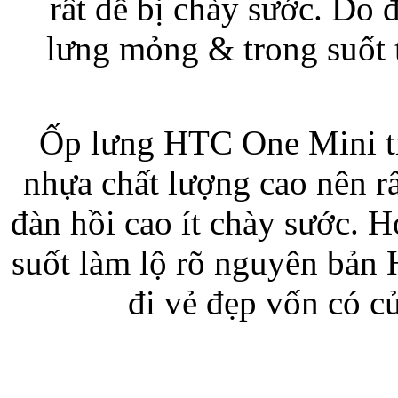
rất dễ bị chày sước. Do 
lưng mỏng & trong suốt t
Bao da iPhone 5 
Ốp lưng HTC One Mini tro
nhựa chất lượng cao nên r
Túi đựng iPad S
đàn hồi cao ít chày sước. H
suốt làm lộ rõ nguyên bản
đi vẻ đẹp vốn có c
Túi đựng iPad 