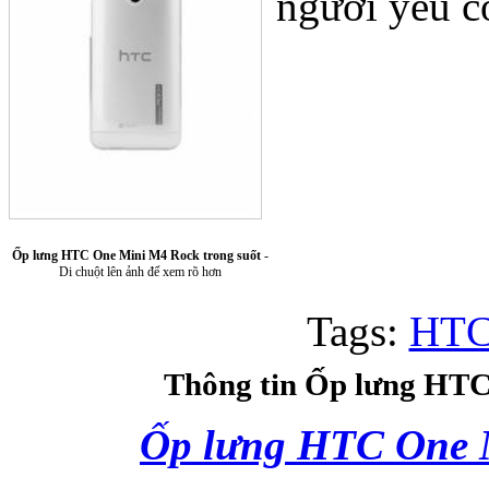
ngươi yêu c
Túi xách da 
Ốp lưng HTC One Mini M4 Rock trong suốt
-
Di chuột lên ảnh để xem rõ hơn
Tags:
HTC
Ốp lưng Sony Xp
Thông tin Ốp lưng HTC
Ốp lưng HTC One 