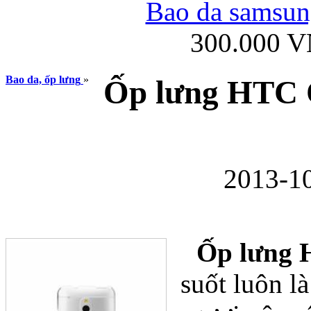
Bao da samsung
300.000 
Ốp lưng iPhone
Bao da, ốp lưng
»
Ốp lưng HTC 
2013-10
Bao da Samsung Gala
Ốp lưng 
suốt luôn l
Ốp lưng Samsung Galax