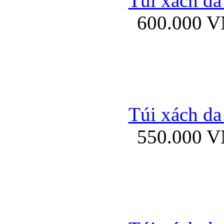
Túi xách da
Bao da iPhone 5 mở
600.000 
Bao da iPhone 
Túi xách da
550.000 
Bao da iPad Mini Bor