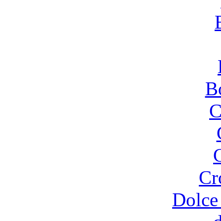
B
C
Cr
Dolce