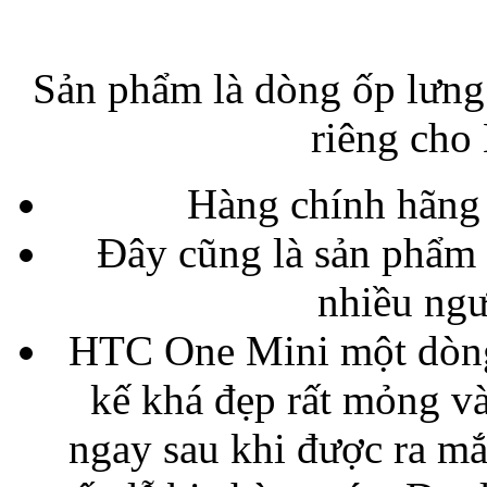
Bao da samsung galaxy
Sản phẩm là dòng ốp lưng
riêng cho
Hàng chính hãng 
Bao da Samsung Galaxy 
Đây cũng là sản phẩm
nhiều ng
HTC One Mini một dòng
kế khá đẹp rất mỏng v
Ốp lưng iPhone 
ngay sau khi được ra mắ