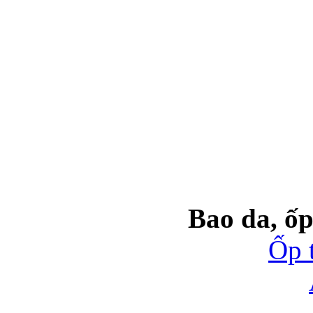
Bao da, ốp
Ốp 