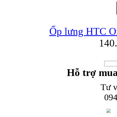
Ốp lưng HTC On
140
Hỗ trợ mua
Tư v
094