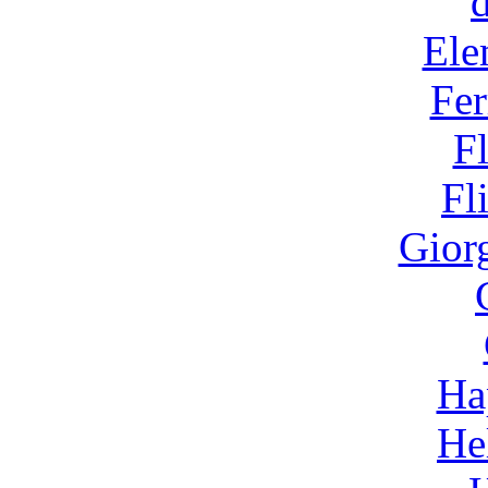
Ele
Fer
F
Fl
Gior
Ha
He