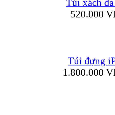
Túi xách da
Bao da iPad mini
520.000 
Túi đựng iP
Túi xách da đư
1.800.000 
Bao da iPad 4, iPad