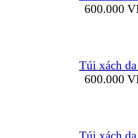
600.000 
Bao da samsung gal
Túi xách da
600.000 
Bao da Samsung Galaxy 
Túi xách da
Ốp lưng HTC