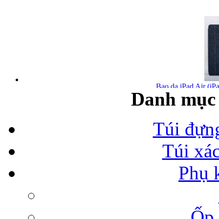
Bao da iPad Air (iPa
Danh mục 
Túi đựn
Túi xá
Bao da iPad Air chính
Phụ 
Ốp 