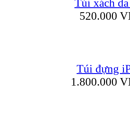
Túi xách da
Bao da iPad mini
520.000 
Túi đựng iP
Túi xách da đư
1.800.000 
Bao da iPad 4, iPad