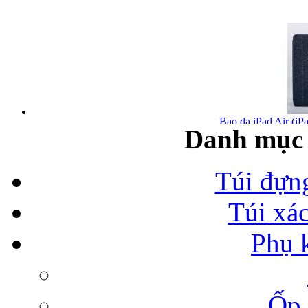
Bao da iPad Air (iPa
Danh mục 
Túi đựn
Túi xá
Bao da iPad Air chính
Phụ 
Ốp 