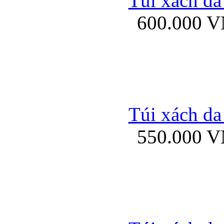
Túi xách da
Bao da iPhone 5 mở
600.000 
Bao da iPhone 
Túi xách da
550.000 
Bao da iPad Mini Bor