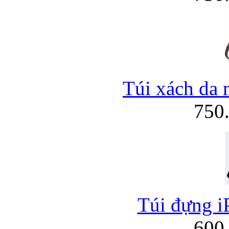
Túi xách da 
750
Túi đựng iP
600