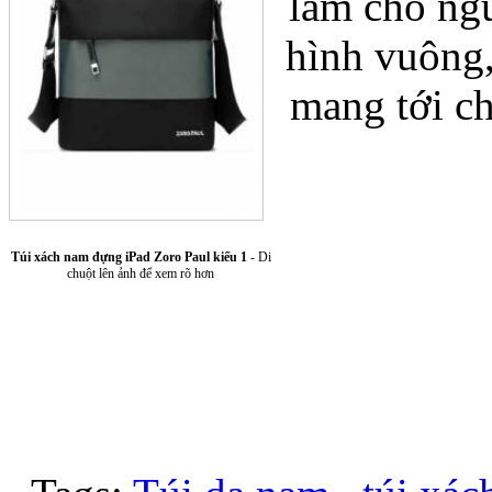
lãm cho ngư
hình vuông
mang tới ch
Túi xách da 
Túi xách nam đựng iPad Zoro Paul kiểu 1
- Di
chuột lên ảnh để xem rõ hơn
Ốp lưng Sony Xp