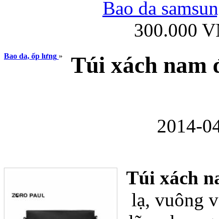
Bao da samsung
300.000 
Ốp lưng iPhone
Bao da, ốp lưng
»
Túi xách nam 
2014-04
Bao da Samsung Gala
Túi xách n
lạ, vuông v
Ốp lưng Samsung Galax