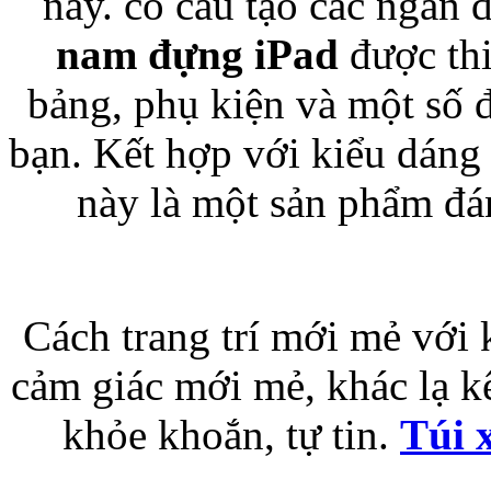
này. có cấu tạo các ngăn 
nam đựng iPad
được thi
Bao da iPhone 5 
bảng, phụ kiện và một số 
bạn. Kết hợp với kiểu dáng 
này là một sản phẩm đá
Túi đựng iPad S
Cách trang trí mới mẻ với 
cảm giác mới mẻ, khác lạ kế
Túi đựng iPad 
khỏe khoắn, tự tin.
Túi 