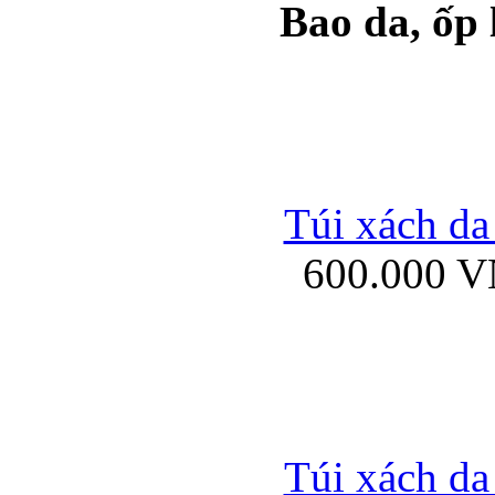
Bao da, ốp
Ốp lưng samsung Ga
Túi xách da
600.000 
Ốp lưng silicon Sam
Ốp lưng Samsung Gala
Túi xách da