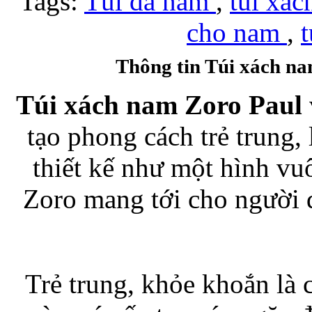
Tags:
Túi da nam
,
túi xá
cho nam
,
Bao da samsung galaxy
Thông tin Túi xách na
Túi xách nam Zoro Paul
tạo phong cách trẻ trung,
Bao da Samsung Galaxy 
thiết kế như một hình v
Zoro mang tới cho người 
Ốp lưng iPhone 
Trẻ trung, khỏe khoắn là 