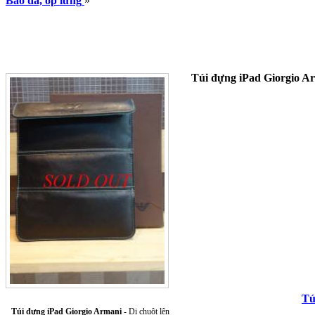
Bao da, ốp lưng
»
Túi đựng iPad Giorgio A
Tú
Túi đựng iPad Giorgio Armani
- Di chuột lên