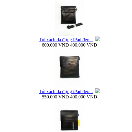
Bao da Samsung Galaxy S4 mini Flip Cover i9190...
Túi xách da đựng iPad đeo...
600.000 VNĐ
400.000 VNĐ
Túi đựng iPad da thật đeo chéo thời...
Túi xách da đựng iPad đeo...
550.000 VNĐ
400.000 VNĐ
Ốp lưng samsung Galaxy S4 i9500 Baseus...