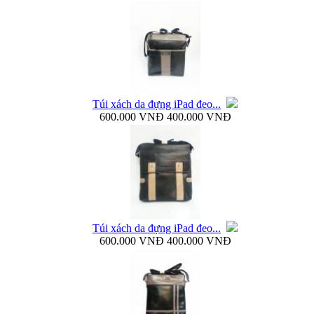
Bao da Galaxy Note 3 N900 mở ngang Zenus...
Túi xách da đựng iPad đeo...
600.000 VNĐ
400.000 VNĐ
Nắp lưng Samsung Galaxy Note 3 N9000 Baseus...
Túi xách da đựng iPad đeo...
600.000 VNĐ
400.000 VNĐ
Bao da Samsung Galaxy Note 3 N9000 Baseus Folio