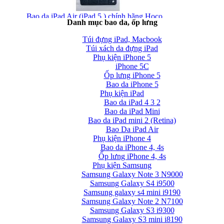
Bao da iPad Air (iPad 5 ) chính hãng Hoco...
Danh mục bao da, ốp lưng
Túi đựng iPad, Macbook
Túi xách da đựng iPad
Phụ kiện iPhone 5
iPhone 5C
Ốp lưng iPhone 5
Bao da iPhone 5
Phụ kiện iPad
Bao da iPad Air chính hãng Hoco Crystal Case...
Bao da iPad 4 3 2
Bao da iPad Mini
Bao da iPad mini 2 (Retina)
Bao Da iPad Air
Phụ kiện iPhone 4
Bao da iPhone 4, 4s
Ốp lưng iPhone 4, 4s
Phụ kiện Samsung
Bao da iPad Air cao cấp Baseus Folio siêu...
Samsung Galaxy Note 3 N9000
Samsung Galaxy S4 i9500
Samsung galaxy s4 mini i9190
Samsung Galaxy Note 2 N7100
Samsung Galaxy S3 i9300
Samsung Galaxy S3 mini i8190