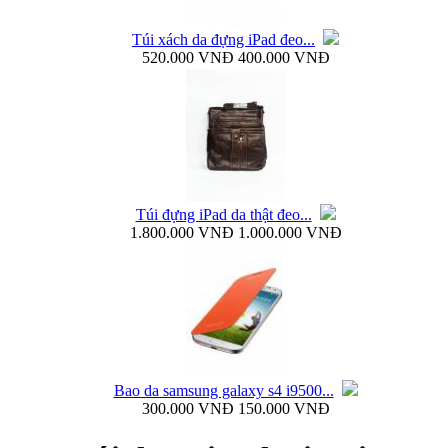
Túi xách da đựng iPad đeo...
520.000 VNĐ
400.000 VNĐ
Ốp lưng silicon Samsung Galaxy S4 Baseus...
Túi đựng iPad da thật đeo...
1.800.000 VNĐ
1.000.000 VNĐ
Ốp lưng Samsung Galaxy S4 i9500 Rock Naked...
Bao da samsung galaxy s4 i9500...
300.000 VNĐ
150.000 VNĐ
Bao da samsung galaxy s4 i9500 Flip Cover