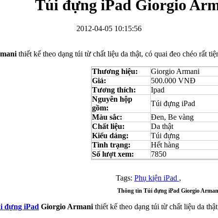
Túi đựng iPad Giorgio Ar
2012-04-05 10:15:56
rmani
thiết kế theo dạng túi từ chất liệu da thật, có quai đeo chéo rất t
Bao da Samsung Galaxy S3 Mini i8190 Flip Cover...
Thương hiệu:
Giorgio Armani
Giá:
500.000 VNĐ
Tương thích:
Ipad
Nguyên hộp
Túi đựng iPad
gồm:
Màu sắc:
Đen, Be vàng
Chất liệu:
Da thật
Kiểu dáng:
Túi đựng
Ốp lưng HTC One M7 Nillkin
Tình trạng:
Hết hàng
Số lượt xem:
7850
Tags:
Phụ kiện iPad
,
Thông tin Túi đựng iPad Giorgio Arman
i đựng iPad
Giorgio Armani
thiết kế theo dạng túi từ chất liệu da thậ
Ốp lưng Sony Xperia Z LT36i Nillkin