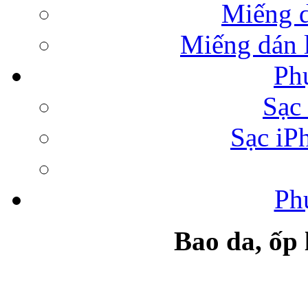
Miếng 
Miếng dán l
Ph
Bao da Samsung Galaxy 
Sạc 
Sạc iP
Ph
Túi đựng iPad da 
Bao da, ốp
Ốp lưng samsung Ga