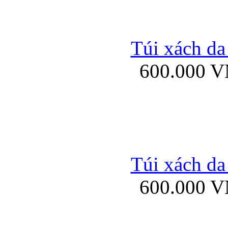
Bao da samsung gal
Túi xách da
600.000 
Bao da Samsung Galaxy 
Túi xách da
Ốp lưng HTC
600.000 