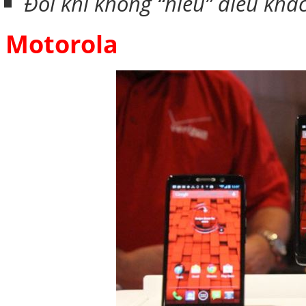
Đôi khi không “hiểu” điều k
Motorola
Túi đựng iPad S
Túi đựng iPad 
Túi đựng iP