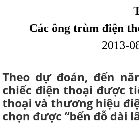
T
Các ông trùm điện th
2013-08
Bao da Samsung Gala
Theo dự đoán, đến năm
chiếc điện thoại được ti
Ốp lưng Samsung Galax
thoại và thương hiệu đi
chọn được “bến đỗ dài l