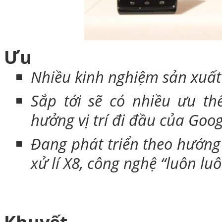
Ưu
Bao da Samsung Galaxy
Nhiều kinh nghiệm sản xuấ
Sắp tới sẽ có nhiều ưu th
hưởng vị trí đi đầu của Goog
Bao da Samsung Ga
Đang phát triển theo hướng 
xử lí X8, công nghệ “luôn lu
Khuyết
Bao da iPhone