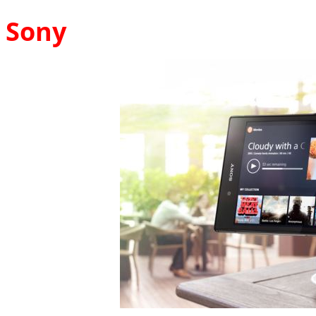
Sony
Túi xách da 
Ốp lưng Sony Xp
Bao da samsung galaxy