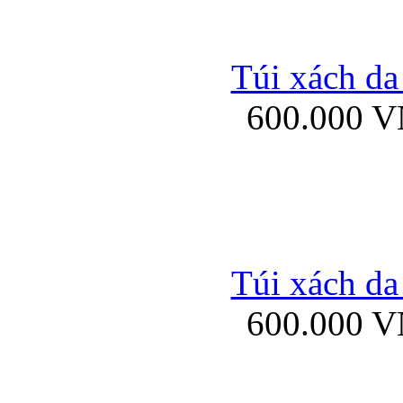
Túi xách da
600.000 
Ốp lưng silicon Sam
Ốp lưng Samsung Gala
Túi xách da
600.000 