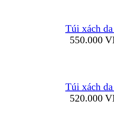
Bao da iPhone 
Túi xách da
550.000 
Bao da iPad Mini Bor
Túi xách da
Bao da iPad mini
520.000 