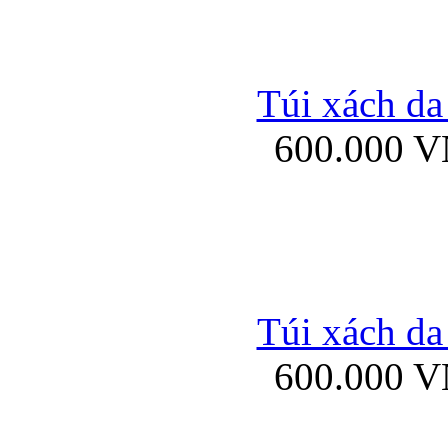
Ốp lưng Sony Xp
Túi xách da
600.000 
Ốp lưng Sony Xp
Túi xách da
Bao da iPhone 5 mở
600.000 