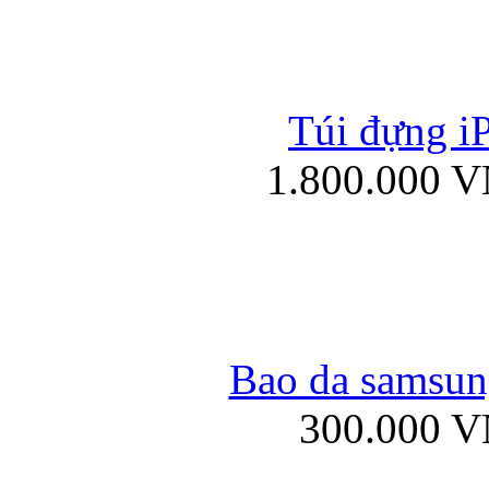
Túi đựng iP
Túi xách da đư
1.800.000 
Bao da iPad 4, iPad
Bao da samsung
300.000 
Ốp lưng iPhone