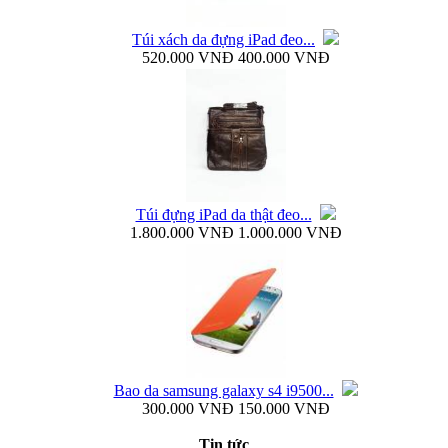
Túi xách da đựng iPad đeo...
520.000 VNĐ
400.000 VNĐ
Ốp lưng silicon Samsung Galaxy S4 Baseus...
Túi đựng iPad da thật đeo...
1.800.000 VNĐ
1.000.000 VNĐ
Ốp lưng Samsung Galaxy S4 i9500 Rock Naked...
Bao da samsung galaxy s4 i9500...
300.000 VNĐ
150.000 VNĐ
Bao da samsung galaxy s4 i9500 Flip Cover
Tin tức