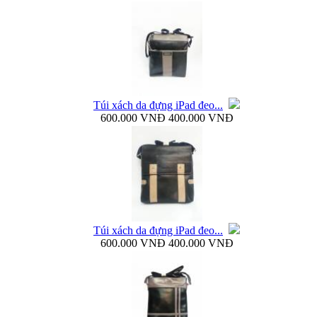
Bao da Galaxy Note 3 N900 mở ngang Zenus...
Túi xách da đựng iPad đeo...
600.000 VNĐ
400.000 VNĐ
Nắp lưng Samsung Galaxy Note 3 N9000 Baseus...
Túi xách da đựng iPad đeo...
600.000 VNĐ
400.000 VNĐ
Bao da Samsung Galaxy Note 3 N9000 Baseus Folio