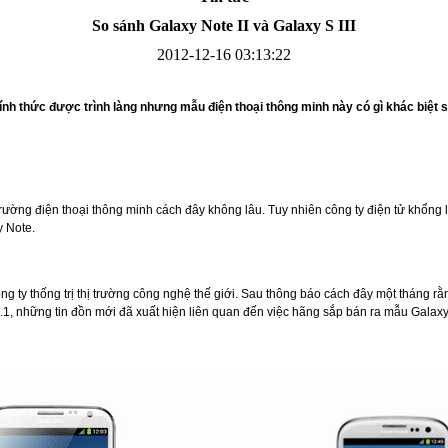
So sánh Galaxy Note II và Galaxy S III
2012-12-16 03:13:22
hính thức được trình làng nhưng mẫu điện thoại thông minh này có gì khác biệt 
Bao da Samsung Galaxy S3 Mini i8190 Flip Cover...
rường điện thoại thông minh cách đây không lâu. Tuy nhiên công ty điện tử khổng 
y Note.
Ốp lưng HTC One M7 Nillkin
g ty thống trị thị trường công nghệ thế giới. Sau thông báo cách đây một tháng rằ
.1, những tin đồn mới đã xuất hiện liên quan đến việc hãng sắp bán ra mẫu Galaxy
Ốp lưng Sony Xperia Z LT36i Nillkin