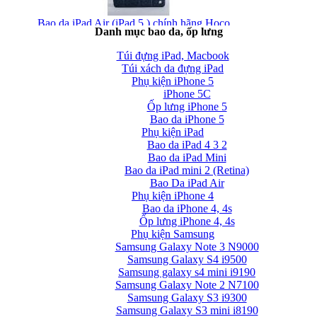
Bao da iPad Air (iPad 5 ) chính hãng Hoco...
Danh mục bao da, ốp lưng
Túi đựng iPad, Macbook
Túi xách da đựng iPad
Phụ kiện iPhone 5
iPhone 5C
Ốp lưng iPhone 5
Bao da iPhone 5
Phụ kiện iPad
Bao da iPad Air chính hãng Hoco Crystal Case...
Bao da iPad 4 3 2
Bao da iPad Mini
Bao da iPad mini 2 (Retina)
Bao Da iPad Air
Phụ kiện iPhone 4
Bao da iPhone 4, 4s
Ốp lưng iPhone 4, 4s
Phụ kiện Samsung
Bao da iPad Air cao cấp Baseus Folio siêu...
Samsung Galaxy Note 3 N9000
Samsung Galaxy S4 i9500
Samsung galaxy s4 mini i9190
Samsung Galaxy Note 2 N7100
Samsung Galaxy S3 i9300
Samsung Galaxy S3 mini i8190