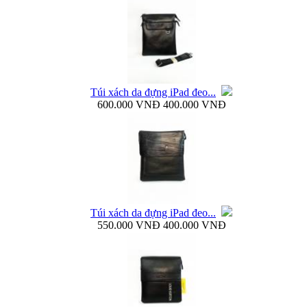
Bao da Samsung Galaxy S4 mini Flip Cover i9190...
Túi xách da đựng iPad đeo...
600.000 VNĐ
400.000 VNĐ
Túi đựng iPad da thật đeo chéo thời...
Túi xách da đựng iPad đeo...
550.000 VNĐ
400.000 VNĐ
Ốp lưng samsung Galaxy S4 i9500 Baseus...