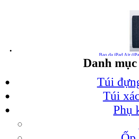
Bao da iPad Air (iPa
Danh mục 
Túi đựn
Túi xá
Bao da iPad Air chính
Phụ 
Ốp 