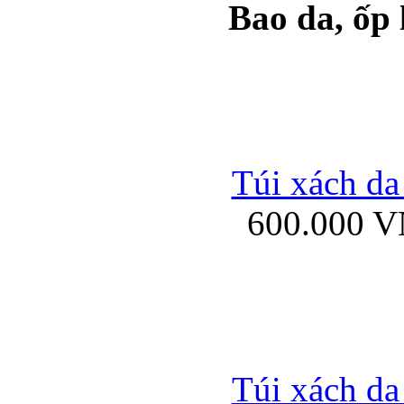
Bao da, ốp
Ốp lưng samsung Ga
Túi xách da
600.000 
Ốp lưng silicon Sam
Ốp lưng Samsung Gala
Túi xách da