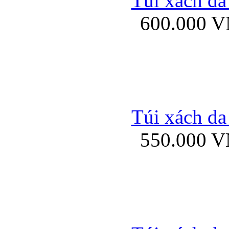
Túi xách da
Bao da iPhone 5 mở
600.000 
Bao da iPhone 
Túi xách da
550.000 
Bao da iPad Mini Bor