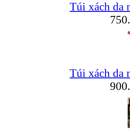
Túi xách da 
750
Túi đựng iP
Túi xách da 
Bao da Samsung Galaxy
900
Bao da Samsung Ga