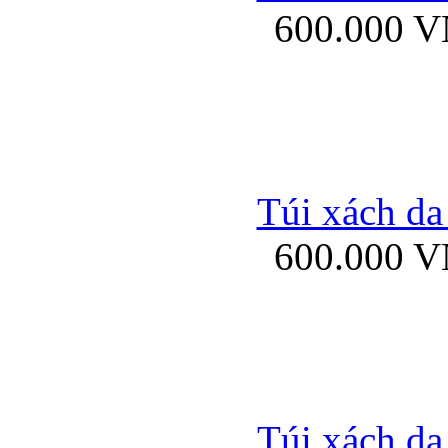
600.000 
Bao da samsung gal
Túi xách da
600.000 
Bao da Samsung Galaxy 
Túi xách da
Ốp lưng HTC