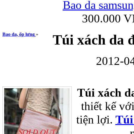
Bao da samsung
300.000 
Ốp lưng iPhone
Bao da, ốp lưng
»
Túi xách da đ
2012-04
Bao da Samsung Gala
Túi xách d
thiết kế vớ
tiện lợi.
Túi
Ốp lưng Samsung Galax