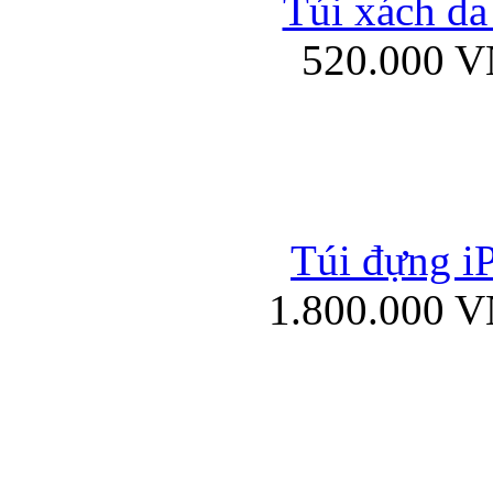
Túi xách da
Bao da iPad mini
520.000 
Túi đựng iP
Túi xách da đư
1.800.000 
Bao da iPad 4, iPad