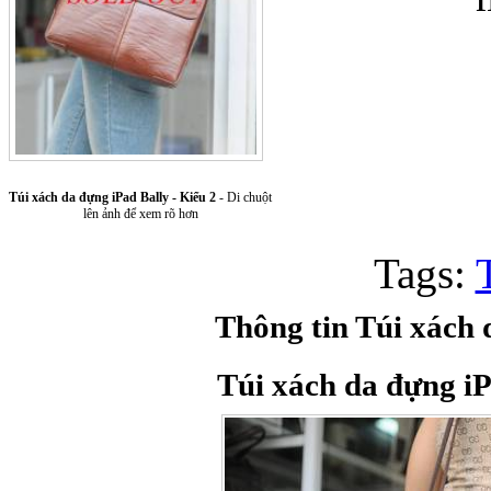
Túi xách da đựng iPad Bally - Kiểu 2
- Di chuột
Túi xách da 
lên ảnh để xem rõ hơn
Tags:
Thông tin Túi xách 
Ốp lưng Sony Xp
Túi xách da đựng iP