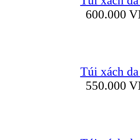
Túi xách da
Bao da iPhone 5 mở
600.000 
Bao da iPhone 
Túi xách da
550.000 
Bao da iPad Mini Bor