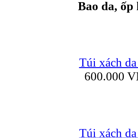
Bao da, ốp
Ốp lưng samsung Ga
Túi xách da
600.000 
Ốp lưng silicon Sam
Ốp lưng Samsung Gala
Túi xách da