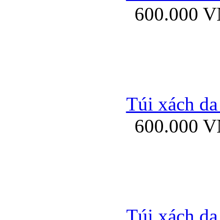
600.000 
Bao da samsung gal
Túi xách da
600.000 
Bao da Samsung Galaxy 
Túi xách da
Ốp lưng HTC