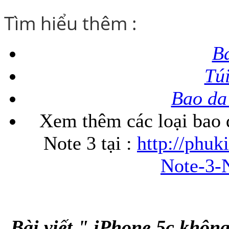
Tìm hiểu thêm :
B
Tú
Bao da
Xem thêm các loại bao d
Note 3 tại :
http://phu
Note-3-
Bài viết " iPhone 5c khôn