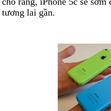
cho rằng, iPhone 5c sẽ sớm 
tương lai gần.
Túi xách da 
Ốp lưng Sony Xp