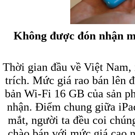
Bao da samsung galaxy
Không được đón nhận mà
Bao da Samsung Galaxy 
Thời gian đầu về Việt Nam, 
trích. Mức giá rao bán lên 
bản Wi-Fi 16 GB của sản ph
nhận. Điểm chung giữa iPad
Ốp lưng iPhone 
mắt, người ta đều coi chúng
chào bán với mức giá cao n