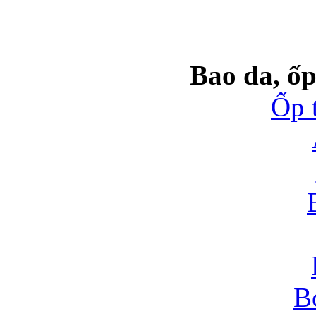
Bao da, ốp
Ốp 
B