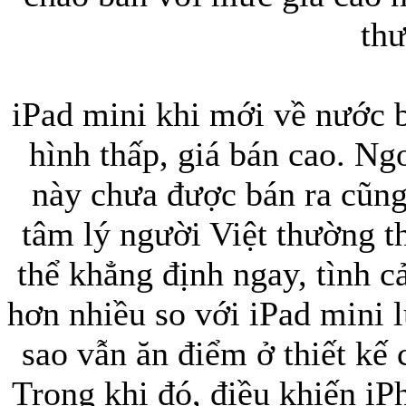
thư
Bao da iPhone 5 
iPad mini khi mới về nước 
hình thấp, giá bán cao. Ng
này chưa được bán ra cũng
Túi đựng iPad S
tâm lý người Việt thường t
thể khẳng định ngay, tình c
hơn nhiều so với iPad mini 
Túi đựng iPad 
sao vẫn ăn điểm ở thiết kế
Trong khi đó, điều khiến iP