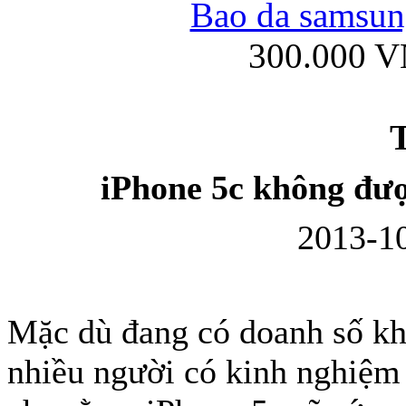
Bao da samsung
300.000 
Ốp lưng iPhone
T
iPhone 5c không đượ
2013-10
Bao da Samsung Gala
Mặc dù đang có doanh số kh
nhiều người có kinh nghiệm 
Ốp lưng Samsung Galax