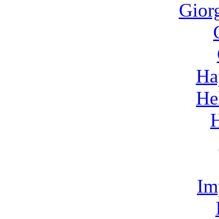
Gior
Ha
He
Im