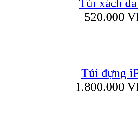
Túi xách da
Bao da iPad mini
520.000 
Túi đựng iP
Túi xách da đư
1.800.000 
Bao da iPad 4, iPad