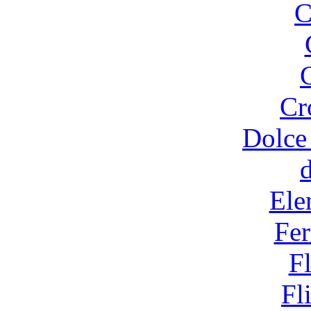
C
Cr
Dolce
Ele
Fer
F
Fl