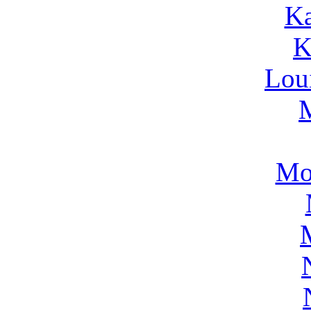
Ka
K
Lou
Mo