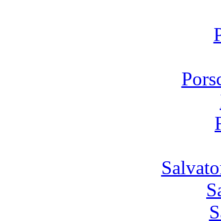
Pors
Salvato
S
S