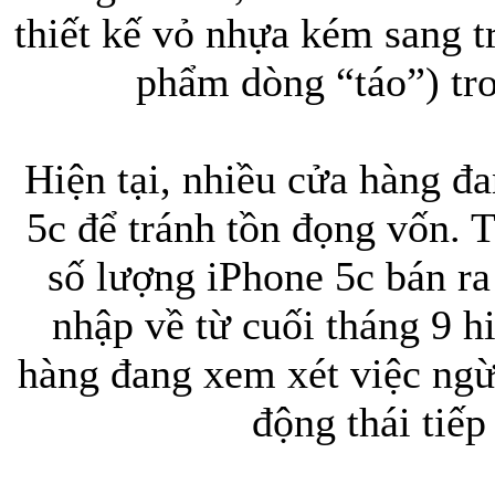
thiết kế vỏ nhựa kém sang t
phẩm dòng “táo”) tro
Túi đựng iP
Hiện tại, nhiều cửa hàng đ
5c để tránh tồn đọng vốn. 
số lượng iPhone 5c bán ra 
Bao da Samsung Galaxy
nhập về từ cuối tháng 9 h
hàng đang xem xét việc ng
động thái tiếp
Bao da Samsung Ga