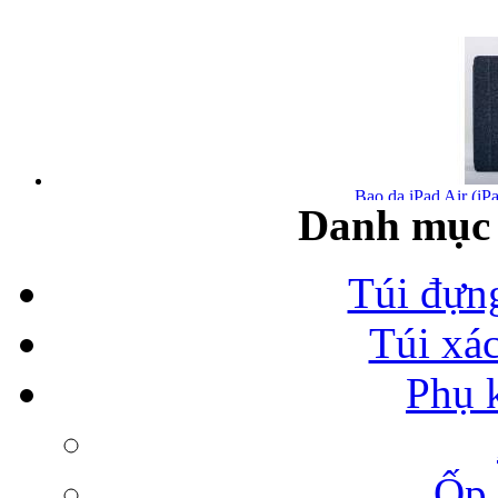
Bao da iPad Air (iPa
Danh mục 
Túi đựn
Túi xá
Bao da iPad Air chính
Phụ 
Ốp 