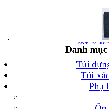
Bao da iPad Air (iPa
Danh mục 
Túi đựn
Túi xá
Bao da iPad Air chính
Phụ 
Ốp 