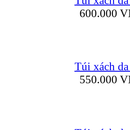
Túi xách da
Bao da iPhone 5 mở
600.000 
Bao da iPhone 
Túi xách da
550.000 
Bao da iPad Mini Bor