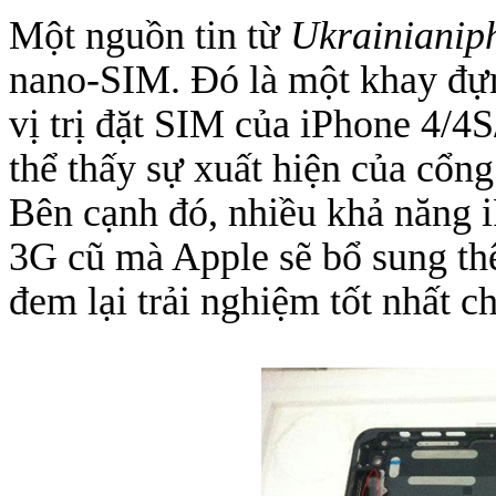
Một nguồn tin từ
Ukrainianip
nano-SIM. Đó là một khay đựn
Túi đựng iP
vị trị đặt SIM của iPhone 4/4
thể thấy sự xuất hiện của cổng
Bên cạnh đó, nhiều khả năng 
3G cũ mà Apple sẽ bổ sung t
Bao da Samsung Galaxy
đem lại trải nghiệm tốt nhất c
Bao da Samsung Ga