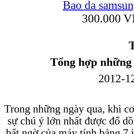
Bao da samsung
300.000 
Ốp lưng iPhone
T
Tổng hợp những t
2012-12
Bao da Samsung Gala
Trong những ngày qua, khi cơn
sự chú ý lớn nhất được đổ dồ
Ốp lưng Samsung Galax
bất ngờ của máy tính bảng 7 