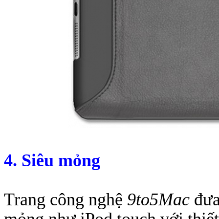
4. Siê
u mỏng
Trang công nghệ
9to5Mac
đưa 
mỏng như iPod touch với thiế