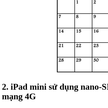
Bao da iPhone 5 
Túi đựng iPad S
2. iPad mini sử dụng nano-S
Túi đựng iPad 
mạng 4G