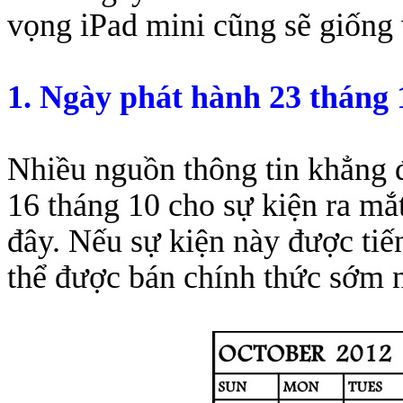
vọng iPad mini cũng sẽ giống 
Bao da samsung galaxy
1. Ngày phát hành 23 t
háng 
Nhiều nguồn thông tin khẳng 
Bao da Samsung Galaxy 
16 tháng 10 cho sự kiện ra mắ
đây. Nếu sự kiện này được tiế
thể được bán chính thức sớm n
Ốp lưng iPhone 