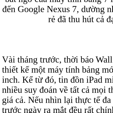
đến Google Nexus 7, dường nh
rẻ đã thu hút cả 
Túi xách da 
Vài tháng trước, thời báo Wall
thiết kế một máy tính bảng mớ
inch. Kể từ đó, tin đồn iPad m
Ốp lưng Sony Xp
nhiều suy đoán về tất cả mọi t
giá cả. Nếu nhìn lại thực tế đ
trước ngày ra mắt đều rất chín