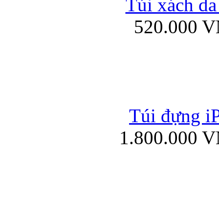
Túi xách da
Bao da iPad mini
520.000 
Túi đựng iP
Túi xách da đư
1.800.000 
Bao da iPad 4, iPad