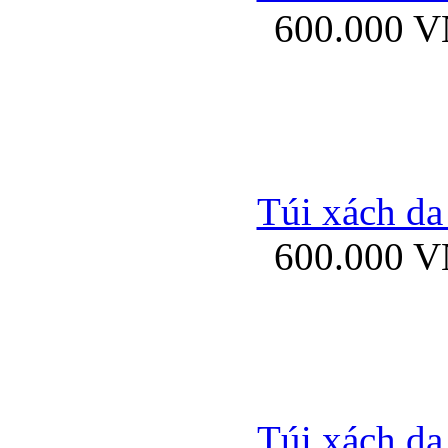
600.000 
Bao da samsung gal
Túi xách da
600.000 
Bao da Samsung Galaxy 
Túi xách da
Ốp lưng HTC