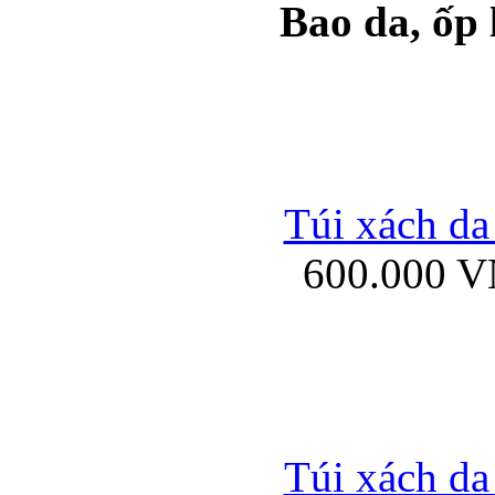
Bao da, ốp
Ốp lưng samsung Ga
Túi xách da
600.000 
Ốp lưng silicon Sam
Ốp lưng Samsung Gala
Túi xách da