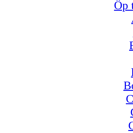
Ốp 
B
C