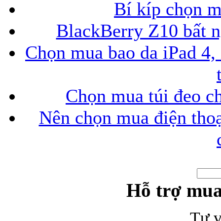
Bí kíp chọn 
BlackBerry Z10 bất ng
Túi đựng iP
Chọn mua bao da iPad 4, 
Chọn mua túi đeo ch
Nên chọn mua điện thoại
Bao da Samsung Galaxy
Hỗ trợ mua
Bao da Samsung Ga
Tư v