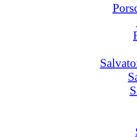
Pors
Salvato
S
S