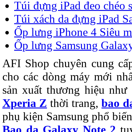
Túi đựng iPad đeo chéo 
Túi xách da đựng iPad Sa
Ốp lưng iPhone 4 Siêu 
Ốp lưng Samsung Galaxy
AFI Shop chuyên cung cấ
cho các dòng máy mới nhất
sản xuất thương hiệu như
Xperia Z
thời trang,
bao d
phụ kiện Samsung phổ biế
Bao da Galaxy Note 2
tuy