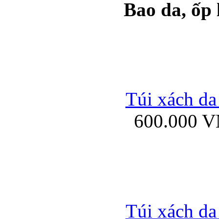
Bao da, ốp
Ốp lưng samsung Ga
Túi xách da
600.000 
Ốp lưng silicon Sam
Ốp lưng Samsung Gala
Túi xách da