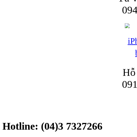
094
Bao da iPhone
Hỗ 
091
Hotline: (04)3 7327266