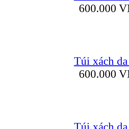
600.000 
Bao da samsung gal
Túi xách da
600.000 
Bao da Samsung Galaxy 
Túi xách da
Ốp lưng HTC