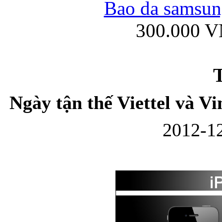
Bao da samsung
300.000 
Ốp lưng iPhone
T
Ngày tận thế Viettel và V
2012-12
Bao da Samsung Gala
Ốp lưng Samsung Galax