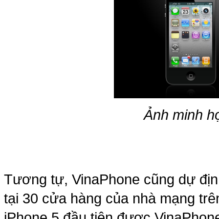
Túi xách da 
Ảnh minh họ
Ốp lưng Sony Xp
Tương tự, VinaPhone cũng dự địn
tại 30 cửa hàng của nhà mạng trê
iPhone 5 đầu tiên được VinaPhone