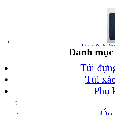
Bao da iPad Air (iPa
Danh mục 
Túi đựn
Túi xá
Bao da iPad Air chính
Phụ 
Ốp 