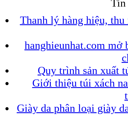
Tin
Thanh lý hàng hiệu, thu
Bao da iPhone 5 
hanghieunhat.com mở b
c
Túi đựng iPad S
Quy trình sản xuất t
Giới thiệu túi xách n
Giày da phân loại giày d
Túi đựng iPad 