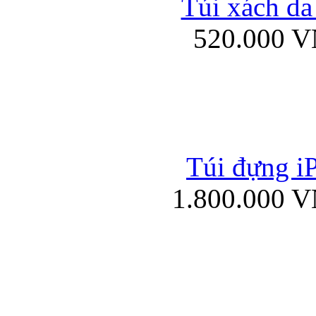
Túi xách da
Bao da iPad mini
520.000 
Túi đựng iP
Túi xách da đư
1.800.000 
Bao da iPad 4, iPad