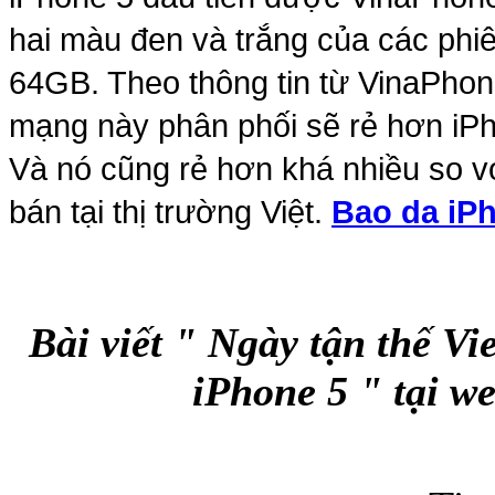
hai màu đen và trắng của các ph
Bao da samsung galaxy
64GB. Theo thông tin từ VinaPhon
mạng này phân phối sẽ rẻ hơn iPh
Và nó cũng rẻ hơn khá nhiều so v
bán tại thị trường Việt.
Bao da iP
Bao da Samsung Galaxy 
Bài viết " Ngày tận thế Vi
iPhone 5 " tại w
Ốp lưng iPhone 