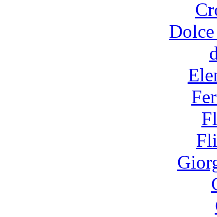
Cr
Dolce
Ele
Fer
F
Fl
Gior